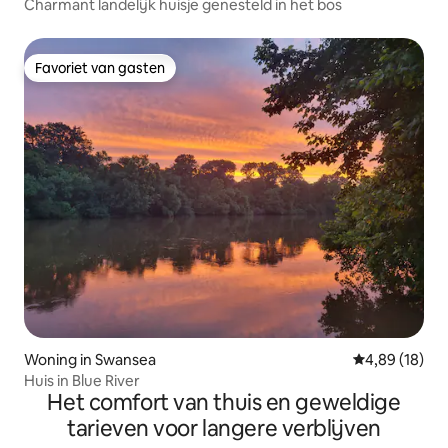
Charmant landelijk huisje genesteld in het bos
Favoriet van gasten
Favoriet van gasten
Woning in Swansea
Gemiddelde be
4,89 (18)
Huis in Blue River
Het comfort van thuis en geweldige
tarieven voor langere verblijven