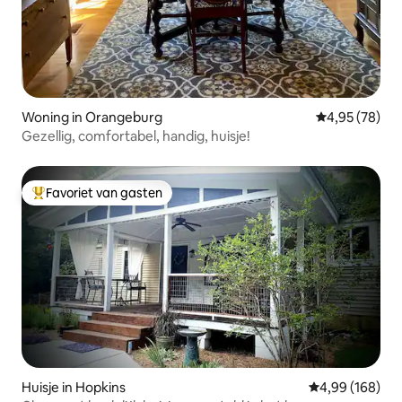
Woning in Orangeburg
Gemiddelde be
4,95 (78)
Gezellig, comfortabel, handig, huisje!
Favoriet van gasten
Topfavoriet van gasten
Huisje in Hopkins
Gemiddelde beo
4,99 (168)