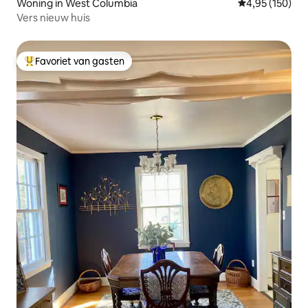
Woning in West Columbia
Gemiddelde beo
4,95 (150)
Vers nieuw huis
Favoriet van gasten
Topfavoriet van gasten