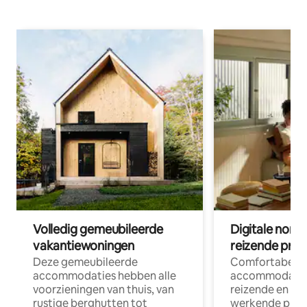
Volledig gemeubileerde
Digitale nom
vakantiewoningen
reizende prof
Deze gemeubileerde
Comfortabele
accommodaties hebben alle
accommodatie
voorzieningen van thuis, van
reizende en op
rustige berghutten tot
werkende profe