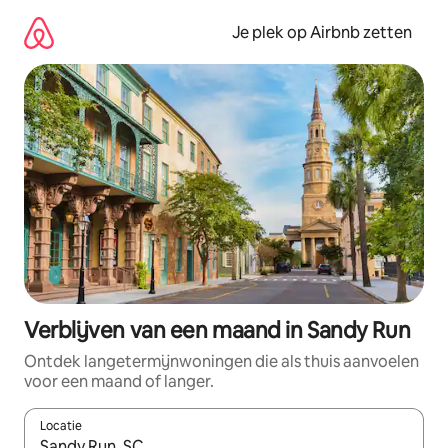
Ga
direct
Je plek op Airbnb zetten
naar
inhoud
Verblijven van een maand in Sandy Run
Ontdek langetermijnwoningen die als thuis aanvoelen
voor een maand of langer.
Locatie
Wanneer er resultaten beschikbaar zijn, maak je een keuze met 