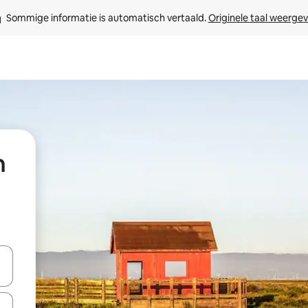
Sommige informatie is automatisch vertaald. 
Originele taal weerge
n
een keuze met je de pijltjestoetsen omhoog en omlaag, óf door te tikk