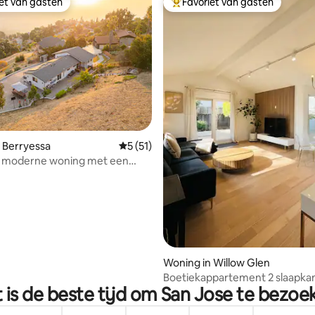
iet van gasten
Favoriet van gasten
iet van gasten
Topfavoriet van gasten
g van 4,85 op 5, 34 recensies
 Berryessa
Gemiddelde beoordeling van 5 op 5, 51 r
5 (51)
e moderne woning met een
itzicht op de vallei
Woning in Willow Glen
Boetiekappartement 2 slaapka
 is de beste tijd om San Jose te bezoe
badkamers | Privétuin | Silicon V