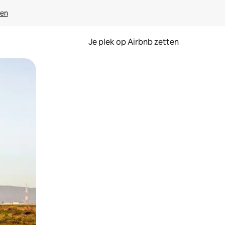
ven
Je plek op Airbnb zetten
en of swipen.