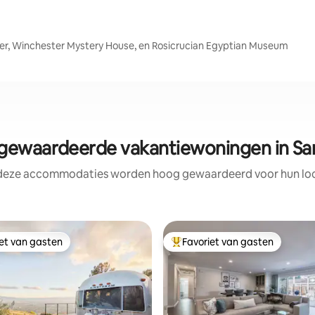
ter, Winchester Mystery House, en Rosicrucian Egyptian Museum
ewaardeerde vakantiewoningen in Sa
 deze accommodaties worden hoog gewaardeerd voor hun loca
iet van gasten
Favoriet van gasten
iet van gasten
Topfavoriet van gasten