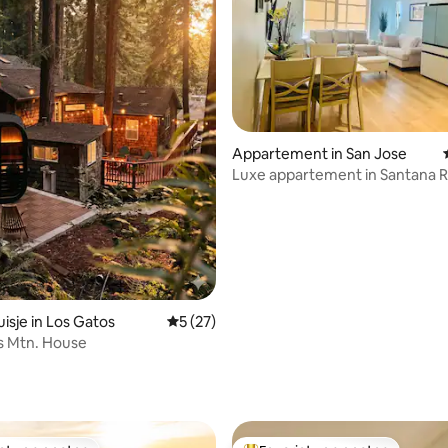
Appartement in San Jose
Luxe appartement in Santana 
isje in Los Gatos
Gemiddelde beoordeling van 5 op 5, 27 r
5 (27)
 Mtn. House
g van 4,83 op 5, 52 recensies