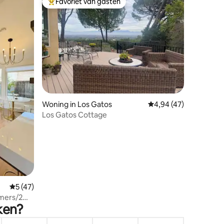
Favoriet van gasten
Topfavoriet van gasten
ecensies
Woning in Los Gatos
Gemiddelde beoordelin
4,94 (47)
Los Gatos Cottage
Gemiddelde beoordeling van 5 op 5, 47 recensies
5 (47)
mers/2
ken?
alley