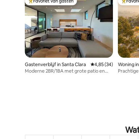
Favoriet van gasten
Favor
Topfavoriet van gasten
Topfavor
Gastenverblijf in Santa Clara
Gemiddelde beoordelin
4,85 (34)
Woning in
Moderne 2BR/1BA met grote patio en
Prachtig
pooltafel
prachtig u
Wat