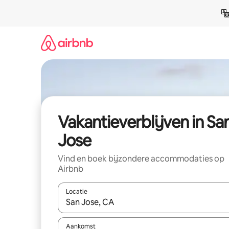
Ga
direct
naar
inhoud
Vakantieverblijven in Sa
Jose
Vind en boek bijzondere accommodaties op
Airbnb
Locatie
Wanneer er resultaten beschikbaar zijn, maak je 
Aankomst