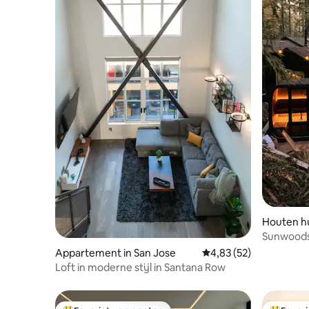
Houten hu
Sunwoods
Appartement in San Jose
Gemiddelde beoordelin
4,83 (52)
Loft in moderne stijl in Santana Row