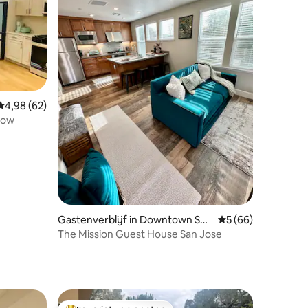
Gemiddelde beoordeling van 4,98 op 5, 62 recensies
4,98 (62)
Row
Gastenverblijf in Downtown San
Gemiddelde beoorde
5 (66)
ecensies
Jose
The Mission Guest House San Jose