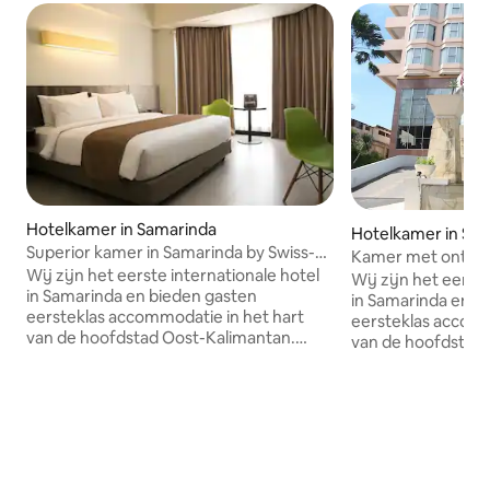
Hotelkamer in Samarinda
Hotelkamer in Sa
Superior kamer in Samarinda by Swiss-
Kamer met ontbijt
Belhotel
Wij zijn het eerste internationale hotel
Swiss-Belhotel
Wij zijn het eerst
in Samarinda en bieden gasten
in Samarinda en b
eersteklas accommodatie in het hart
eersteklas accomm
van de hoofdstad Oost-Kalimantan.
van de hoofdstad 
Strategisch gelegen in het zakendistrict
Strategisch gelege
van Samarinda, de hoofdstad van Oost-
van Samarinda, de
Kalimantan, hebben we directe toegang
Kalimantan, biede
tot het Central Plaza, een van de
tot het Central Pl
grootste winkelcentra in Samarinda,
grootste winkelce
evenals een panoramisch uitzicht op de
evenals een panor
Mahakam rivier, een van de grootste
Mahakam-rivier, e