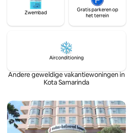
sociale en zakelijke bijeenkomsten in
Samarinda.<br>Zak
Samarinda.<br>Zakenreizigers zullen
ook blij zijn met 
Gratis parkeren op
ook blij zijn met ons goed uitgeruste
Zwembad
zakencentrum dat 
het terrein
zakencentrum dat een uitgebreid scala
aan secretariële
aan secretariële ondersteuning biedt,
diensten biedt, te
terwijl vakantiegangers kunnen
kunnen genieten va
genieten van faciliteiten zoals een
een volledig uitge
volledig uitgerust fitnesscentrum,
zwembad, spa, sau
zwembad, spa, sauna, jacuzzi,
kinderzwembad en
kinderzwembad en nog veel meer.
<br>We zijn trots 
<br>We zijn er trots op je thuis weg van
Airconditioning
huis!
huis te zijn!
Andere geweldige vakantiewoningen in
Kota Samarinda