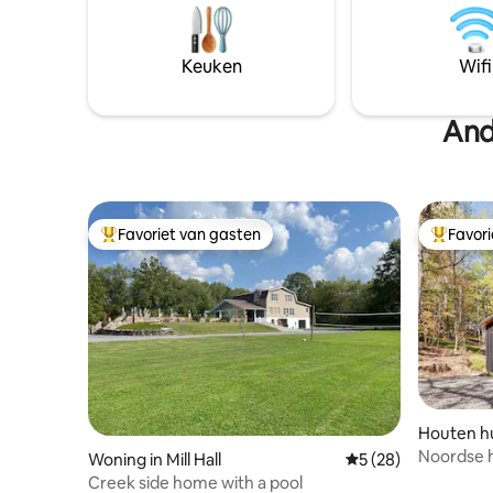
Slechts 3
afgelegen en serine met originele
State Univ
kunstsculpturen en MCM-stukken.
Stadium o
Geniet van het comfort van thuis binnen
Keuken
Wifi
in William
handbereik.
And
Favoriet van gasten
Favor
Topfavoriet van gasten
Topfavor
Houten hu
Noordse h
Woning in Mill Hall
Gemiddelde beoorde
5 (28)
bosontsna
Creek side home with a pool