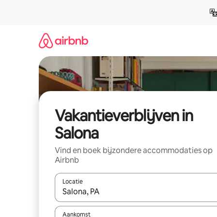
Ga
direct
naar
inhoud
Vakantieverblijven in
Salona
Vind en boek bijzondere accommodaties op
Airbnb
Locatie
Wanneer er resultaten beschikbaar zijn, maak je 
Aankomst