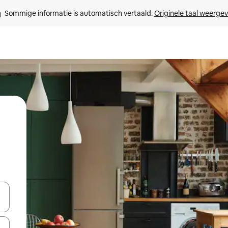
Sommige informatie is automatisch vertaald. 
Originele taal weerge
een keuze met je de pijltjestoetsen omhoog en omlaag, óf door te tikk