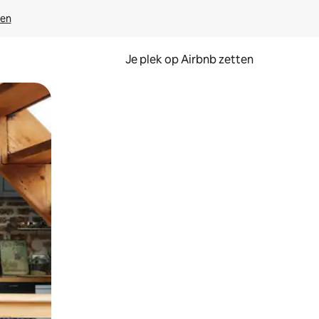
ven
Je plek op Airbnb zetten
en of swipen.