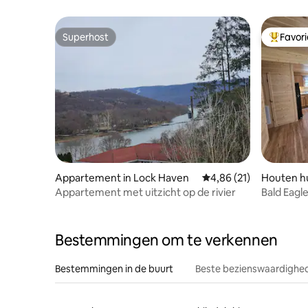
Superhost
Favor
Superhost
Topfavor
Appartement in Lock Haven
Gemiddelde beoordelin
4,86 (21)
Houten hu
Appartement met uitzicht op de rivier
Bald Eagl
10 minute
Bestemmingen om te verkennen
Bestemmingen in de buurt
Beste bezienswaardighed