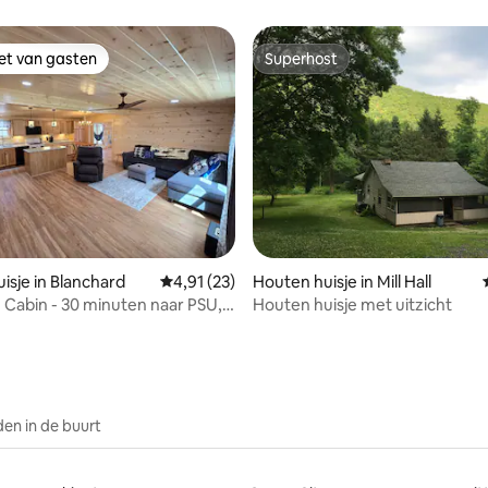
bikes*Natuur
iet van gasten
Superhost
iet van gasten
Superhost
g van 4,86 op 5, 21 recensies
isje in Blanchard
Gemiddelde beoordeling van 4,91 op 5, 23 r
4,91 (23)
Houten huisje in Mill Hall
e Cabin - 30 minuten naar PSU,
Houten huisje met uitzicht
n naar B.E. SP
en in de buurt