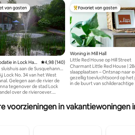
iet van gasten
Favoriet van gasten
iet van gasten
Topfavoriet van gasten
 van 4,93 op 5, 107 recensies
Woning in Mill Hall
Little Red House op Hill Street
atie in Lock Hav
Gemiddelde beoordeling van 4,98 op 5, 140 r
4,98 (140)
Charmant Little Red House | 2Bd
h sluishuis aan de Susquehanna-
slaapplaatsen – Ontsnap naar 
j Lock No. 34 van het West
gezellig toevluchtsoord op het 
de rivier de
in de buurt van schilderachtig
nna tegenover de stad Lock
en Fishing Creek. Dit rustige en
ontspannen uitje is geschikt vo
 dag door met het verkennen
personen en biedt Amish landel
ilds. Wandel door het lokale
re voorzieningen in vakantiewoningen i
charme, met de zachte clip-clo
een diner in
door paarden getrokken buggy'
e vele lokale restaurants en
rustige ochtenden langskomen
in het historische ROXY Theatre,
van een ruime woonkamer en 
 van een zomerconcert in
uitgeruste keuken. Slechts 7 m
ark of de Floating Stage.
naar een supermarkt, 30 minut