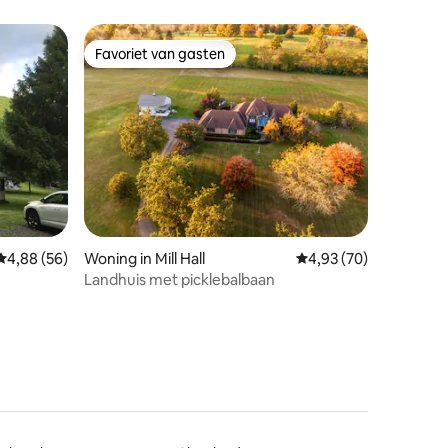
Favoriet van gasten
Favoriet van gasten
ecensies
Gemiddelde beoordeling van 4,88 op 5, 56 recensies
4,88 (56)
Woning in Mill Hall
Gemiddelde beoordelin
4,93 (70)
Landhuis met picklebalbaan