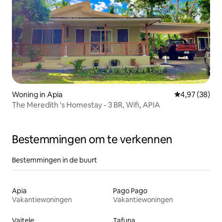
Woning in Apia
Gemiddelde be
4,97 (38)
The Meredith 's Homestay - 3 BR, Wifi, APIA
Bestemmingen om te verkennen
Bestemmingen in de buurt
Apia
Pago Pago
Vakantiewoningen
Vakantiewoningen
Vaitele
Tafuna