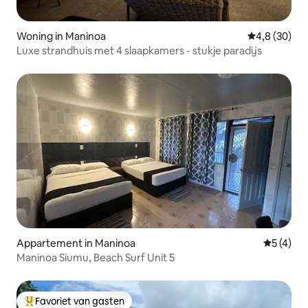
Woning in Maninoa
Gemiddelde b
4,8 (30)
Luxe strandhuis met 4 slaapkamers - stukje paradijs
Appartement in Maninoa
Gemiddeld
5 (4)
Maninoa Siumu, Beach Surf Unit 5
Favoriet van gasten
Topfavoriet van gasten