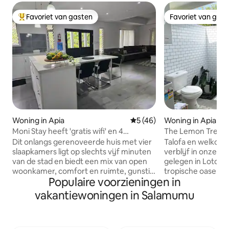
Favoriet van gasten
Favoriet van gas
Topfavoriet van gasten
Favoriet van gas
Woning in Apia
Gemiddelde beoordeling van
5 (46)
Woning in Apia
Moni Stay heeft 'gratis wifi' en 4
The Lemon Tree - L
slaapkamers.
Dit onlangs gerenoveerde huis met vier
Talofa en welkom
slaapkamers ligt op slechts vijf minuten
verblijf in onze Le
van de stad en biedt een mix van open
gelegen in Lotop
woonkamer, comfort en ruimte, gunstig
tropische oase is 
Populaire voorzieningen in
dicht bij winkels, restaurants en bars. Je
op slechts 5 minu
wordt begroet door een lichte en
snelle toegang tot
vakantiewoningen in Salamumu
luchtige open woonkamer die de
restaurants, terwi
woonkamer, eetruimte en moderne
luxe retraite bie
keuken naadloos met elkaar verbindt.
een bezoek aan fam