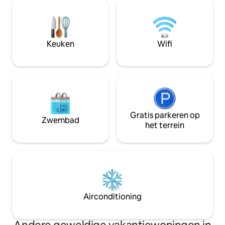
De inrichting combineert op het eiland
verkennen van de 
geïnspireerde elementen met
attracties van ons 
eigentijds comfort, waardoor een
verwend en comfor
ontspannen en uitnodigende sfeer
je langdurige heri
wordt gecreëerd voor bijeenkomsten
bezoek creëert wa
Keuken
Wifi
of ontspanning na een dag van het
erdoor terugkomt
verkennen van Samoa.
Gratis parkeren op
Zwembad
het terrein
Airconditioning