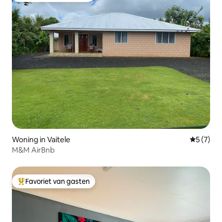
Woning in Vaitele
Gemiddeld
5 (7)
M&M AirBnb
Favoriet van gasten
Topfavoriet van gasten