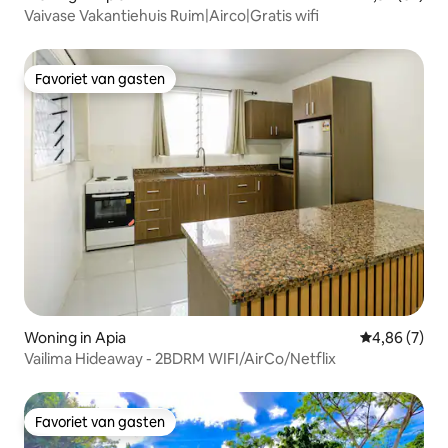
Vaivase Vakantiehuis Ruim|Airco|Gratis wifi
Favoriet van gasten
Favoriet van gasten
Woning in Apia
Gemiddelde b
4,86 (7)
Vailima Hideaway - 2BDRM WIFI/AirCo/Netflix
Favoriet van gasten
Favoriet van gasten