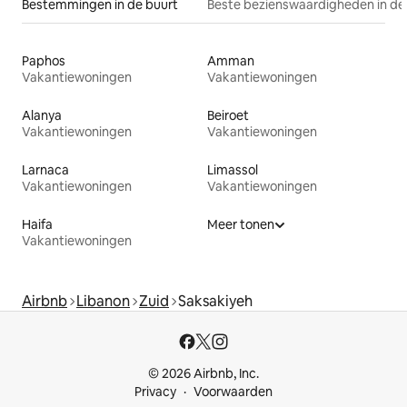
Bestemmingen in de buurt
Beste bezienswaardigheden in de
Paphos
Amman
Vakantiewoningen
Vakantiewoningen
Alanya
Beiroet
Vakantiewoningen
Vakantiewoningen
Larnaca
Limassol
Vakantiewoningen
Vakantiewoningen
Haifa
Meer tonen
Vakantiewoningen
Airbnb
Libanon
Zuid
Saksakiyeh
© 2026 Airbnb, Inc.
Privacy
Voorwaarden