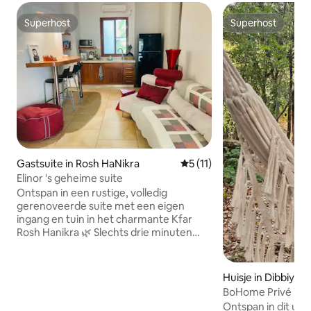
Superhost
Superhost
Superhost
Superhost
Gastsuite in Rosh HaNikra
Gemiddelde beoordeling van
5 (11)
Elinor 's geheime suite
Ontspan in een rustige, volledig
gerenoveerde suite met een eigen
ingang en tuin in het charmante Kfar
Rosh Hanikra 🌿 Slechts drie minuten
rijden naar het strand van Achziv en
dicht bij de beroemde grotten van Rosh
Hanikra en schilderachtige natuurpaden.
Huisje in Dibbiyeh
Geniet van een smart-tv, een volledig
BoHome Privé Trad
uitgeruste keuken en een ruime
in de natuur
Ontspan in dit unie