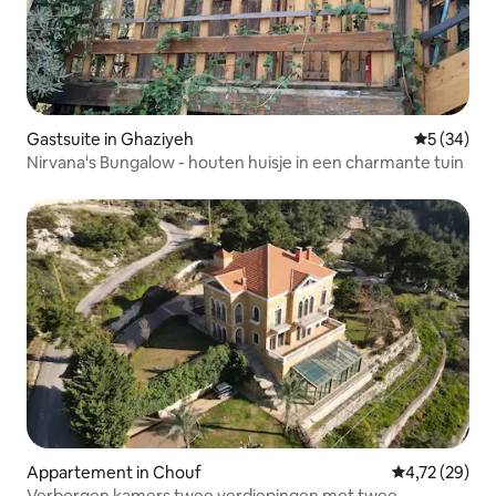
Gastsuite in Ghaziyeh
Gemiddelde
5 (34)
Nirvana's Bungalow - houten huisje in een charmante tuin
Appartement in Chouf
Gemiddelde be
4,72 (29)
Verborgen kamers twee verdiepingen met twee