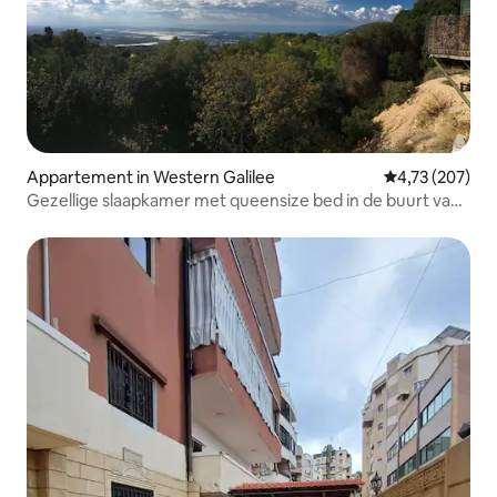
Appartement in Western Galilee
Gemiddelde beo
4,73 (207)
Gezellige slaapkamer met queensize bed in de buurt van
de Berlin Turnpike