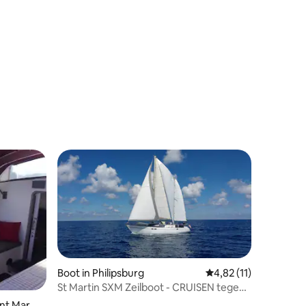
Boot in Philipsburg
Gemiddelde beoordeli
4,82 (11)
St Martin SXM Zeilboot - CRUISEN tegen
extra kosten
int Marti