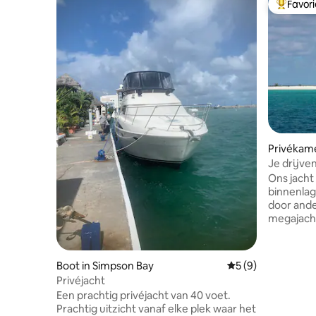
Favor
Topfavor
Privékam
Ons jacht 
binnenlag
door ande
megajacht
jachtclub 
een gewel
brug waar
Boot in Simpson Bay
Gemiddelde beoord
5 (9)
megajach
Privéjacht
We kunnen
Een prachtig privéjacht van 40 voet.
elk moment 
Prachtig uitzicht vanaf elke plek waar het
vijf minut