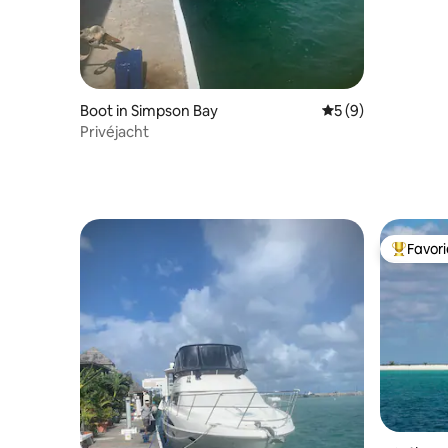
Boot in Simpson Bay
Gemiddelde beoord
5 (9)
Privéjacht
Favor
Topfavor