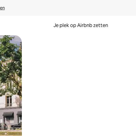
ven
Je plek op Airbnb zetten
en of swipen.