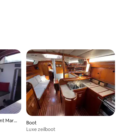
int Marti
ecensies
Boot
Luxe zeilboot