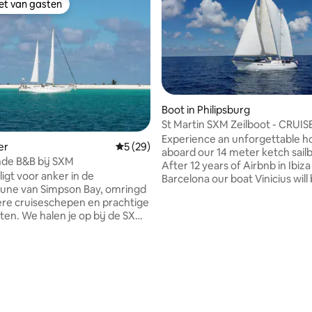
iet van gasten
iet van gasten
Boot in Philipsburg
St Martin SXM Zeilboot - CRUI
extra kosten
Experience an unforgettable ho
er
Gemiddelde beoordeling van 5 op 5, 29 r
5 (29)
aboard our 14 meter ketch sail
Je drijvende B&B bij SXM
After 12 years of Airbnb in Ibiz
ligt voor anker in de
Barcelona our boat Vinicius will
une van Simpson Bay, omringd
spending her 3 season in St Martin
re cruiseschepen en prachtige
whole boat will be for your exclusive use.
en. We halen je op bij de SXM-
(The Captain will be on board at
met de sloep. De jachtclub is
for your safety and to drop you 
dige plek, in de buurt van de
your leisure.)
 alle boten, waaronder het
eling van 5 op 5, 9 recensies
t, binnenkomen en vertrekken.
 je afzetten en ophalen, op
van de dag, ik of Ton. Het is
en rijden.