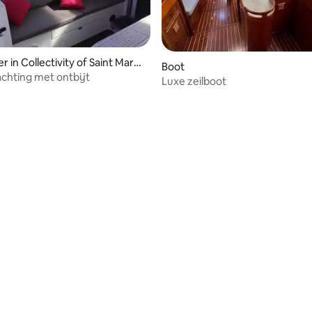
 in Collectivity of Saint Marti
ling van 5 op 5, 29 recensies
Boot
chting met ontbijt
Luxe zeilboot