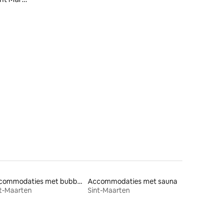
ecensies
Accommodaties met bubbelbad
Accommodaties met sauna
t-Maarten
Sint-Maarten