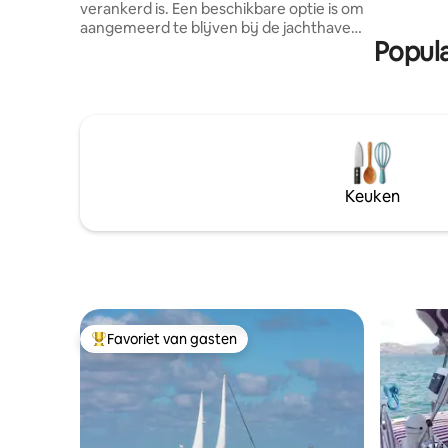
verankerd is. Een beschikbare optie is om
aangemeerd te blijven bij de jachthaven,
Popula
waar u op uw gemak op en van de boot
kunt lopen. De jachthaven heeft een
beveiligingspoort en bewakers ter
plaatse, dit is voor privacy. Veel gebieden
om te bruinen of te ontspannen bij het
lezen van een boek, dutjes zijn een
goede zaak😍. Geen feestjes zonder
toestemming van de eigenaar. Als je je
Keuken
verblijf moet verlengen of in
quarantaine zit vanwege Covid, zal ik
doen wat ik kan om je tegemoet te
komen. Dit is extra.
Favoriet van gasten
Topfavoriet van gasten