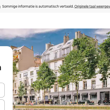
Sommige informatie is automatisch vertaald. 
Originele taal weerge
n
een keuze met je de pijltjestoetsen omhoog en omlaag, óf door te tikk