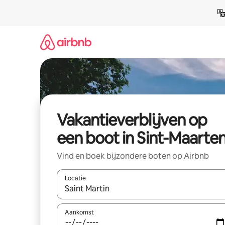
Ga
direct
naar
inhoud
Vakantieverblijven op
een boot in Sint-Maarte
Vind en boek bijzondere boten op Airbnb
Locatie
Wanneer er resultaten beschikbaar zijn, maak je 
Aankomst