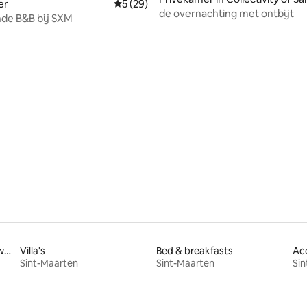
er
Gemiddelde beoordeling van 5 op 5, 29 r
5 (29)
n
de overnachting met ontbijt
Je drijvende B&B bij SXM
eling van 5 op 5, 9 recensies
Accommodaties aan het water
Villa's
Bed & breakfasts
Sint-Maarten
Sint-Maarten
Sin