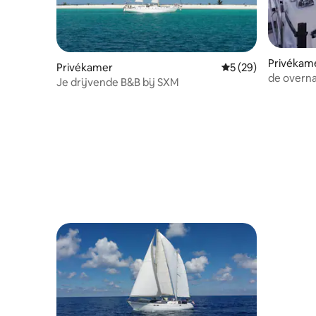
Privékamer
Privékamer
Gemiddelde beoorde
5 (29)
n
de overna
Je drijvende B&B bij SXM