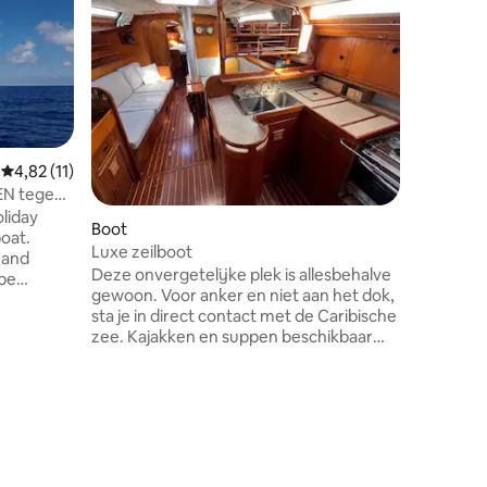
Gemiddelde beoordeling van 4,82 op 5, 11 recensies
4,82 (11)
SEN tegen
liday
Privékame
ecensies
Boot
boat.
n
de overn
Luxe zeilboot
a and
Je huis 
Deze onvergetelijke plek is allesbehalve
 be
van rust 
gewoon. Voor anker en niet aan het dok,
. The
zuivere 
sta je in direct contact met de Caribische
Wij zullen
zee. Kajakken en suppen beschikbaar
 all times
Barthélé
om de stranden van St. Maarten te
at land at
bereiken.