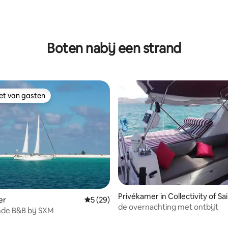
g van 4,82 op 5, 11 recensies
Boten nabij een strand
iet van gasten
iet van gasten
Privékamer in Collectivity of Sa
er
Gemiddelde beoordeling van 5 op 5, 29 r
5 (29)
n
de overnachting met ontbijt
Je drijvende B&B bij SXM