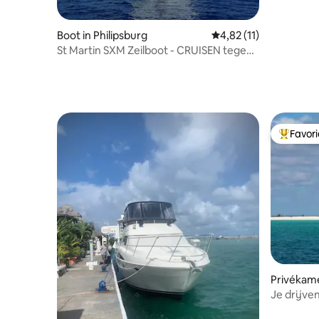
Boot in Philipsburg
Gemiddelde beoordelin
4,82 (11)
St Martin SXM Zeilboot - CRUISEN tegen
extra kosten
Favor
Topfavor
Privékam