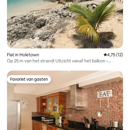
Flat in Holetown
Gemiddelde b
4,75 (12)
Op 25 m van het strand! Uitzicht vanaf het balkon •
Toevluchtsoord met twee verdiepingen
Favoriet van gasten
Favoriet van gasten