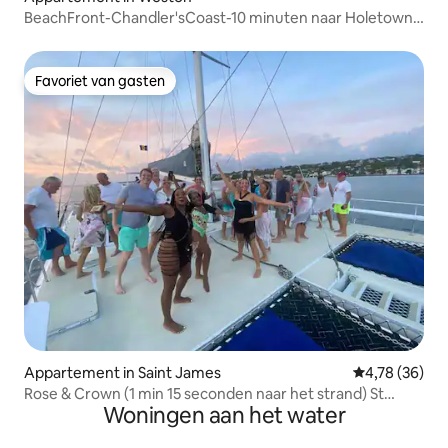
BeachFront-Chandler'sCoast-10 minuten naar Holetown-
2 slaapkamers
Favoriet van gasten
Favoriet van gasten
Appartement in Saint James
Gemiddelde be
4,78 (36)
Rose & Crown (1 min 15 seconden naar het strand) St
Woningen aan het water
James