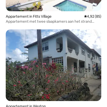
Appartement in Fitts Village
Gemiddelde be
4,92 (85)
Appartement met twee slaapkamers aan het strand
'Windsong'
Appartement in Weston