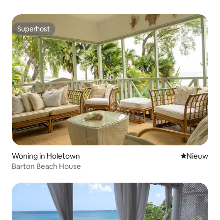
Superhost
Superhost
Woning in Holetown
Nieuwe ac
Nieuw
Barton Beach House