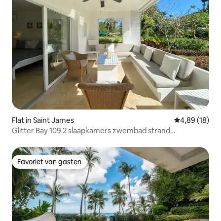
Flat in Saint James
Gemiddelde be
4,89 (18)
Glitter Bay 109 2 slaapkamers zwembad strand
slaapplaatsen 5
Favoriet van gasten
Favoriet van gasten