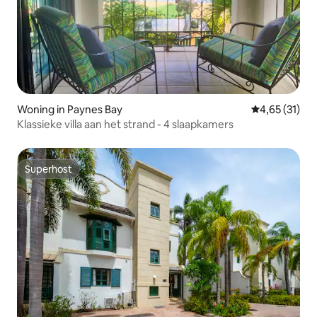
Woning in Paynes Bay
Gemiddelde be
4,65 (31)
Klassieke villa aan het strand - 4 slaapkamers
Superhost
Superhost