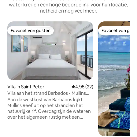
water kregen een hoge beoordeling voor hun locatie,
netheid en nog veel meer.
Favoriet van gasten
Favoriet van gas
Favoriet van gasten
Favoriet van gas
Villa in Saint Peter
Gemiddelde beoordeling van 4,
4,95 (22)
Villa aan het strand Barbados - Mullins
Reef St. Peter
Aan de westkust van Barbados kijkt
Mullins Reef uit op het strand en het
natuurlijke rif. Overdag zijn de wateren
over het algemeen rustig met een
indrukwekkend uitzicht op de kust en de
Caribische zee. De accommodatie ligt
op loopafstand van het strand en de