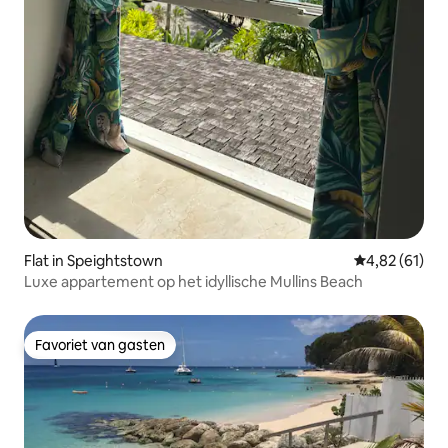
Flat in Speightstown
Gemiddelde be
4,82 (61)
Luxe appartement op het idyllische Mullins Beach
Favoriet van gasten
Favoriet van gasten