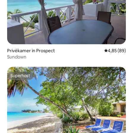
Privékamer in Prospect
Gemiddelde be
4,85 (89)
Sundown
Superhost
Superhost