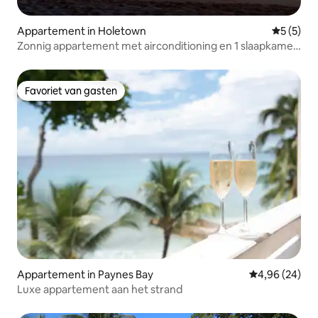
Appartement in Holetown
Gemiddeld
5 (5)
Zonnig appartement met airconditioning en 1 slaapkamer
aan het strand in Holetown
Favoriet van gasten
Favoriet van gasten
Appartement in Paynes Bay
Gemiddelde be
4,96 (24)
Luxe appartement aan het strand