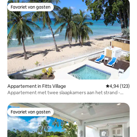
Favoriet van gasten
Favoriet van gasten
Appartement in Fitts Village
Gemiddelde beo
4,94 (123)
Appartement met twee slaapkamers aan het strand -
"Sunrise"
Favoriet van gasten
Favoriet van gasten