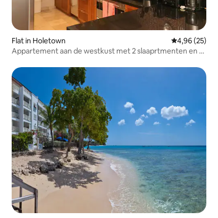
Flat in Holetown
Gemiddelde be
4,96 (25)
Appartement aan de westkust met 2 slaaprtmenten en 2
badkamers.