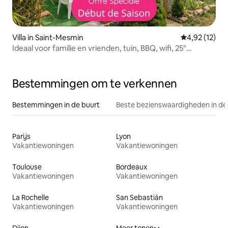
Villa in Saint-Mesmin
Gemiddelde be
4,92 (12)
Ideaal voor familie en vrienden, tuin, BBQ, wifi, 25"
PuyduFou
Bestemmingen om te verkennen
Bestemmingen in de buurt
Beste bezienswaardigheden in de
Parijs
Lyon
Vakantiewoningen
Vakantiewoningen
Toulouse
Bordeaux
Vakantiewoningen
Vakantiewoningen
La Rochelle
San Sebastián
Vakantiewoningen
Vakantiewoningen