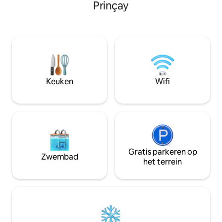
werkplek met wifi Toiletlinnen aanwezig
Prinçay
prachtig uitzicht 
Bed opgemaakt voor uw aankomst
eigen badkamer. Grote woonkamer
Onmiddellijke nabijheid van winkels 400
badend in licht 
m van Lycée Georges Clémenceau 13
met uitzicht op het pl
minuten van de snelweg 30 minuten Puy
tuin met terras, 
du Fou 45 minuten van de stranden
ligstoelen. Een pe
rust te komen!
Keuken
Wifi
Gratis parkeren op
Zwembad
het terrein