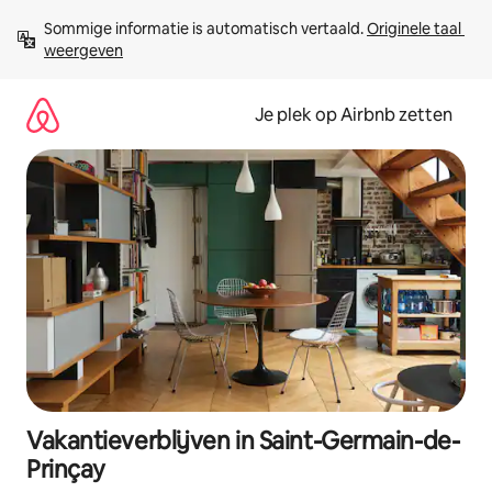
Ga
Sommige informatie is automatisch vertaald. 
Originele taal 
direct
weergeven
naar
inhoud
Je plek op Airbnb zetten
Vakantieverblijven in Saint-Germain-de-
Prinçay