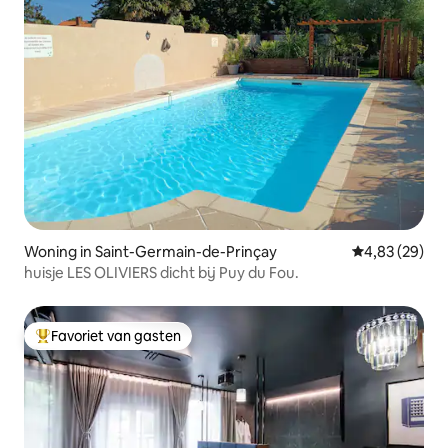
Woning in Saint-Germain-de-Prinçay
Gemiddelde be
4,83 (29)
huisje LES OLIVIERS dicht bij Puy du Fou.
Favoriet van gasten
Topfavoriet van gasten