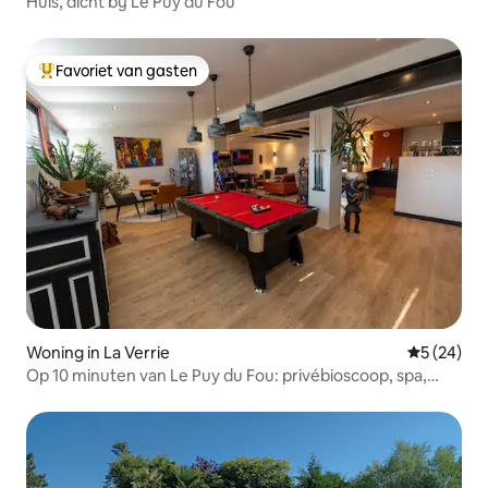
Huis, dicht bij Le Puy du Fou
Favoriet van gasten
Topfavoriet van gasten
Woning in La Verrie
Gemiddelde
5 (24)
Op 10 minuten van Le Puy du Fou: privébioscoop, spa,
biljart.