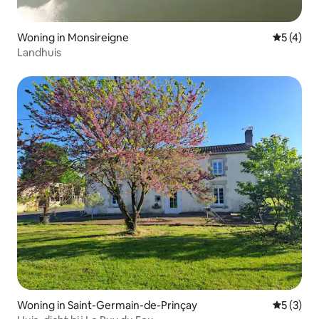
Woning in Monsireigne
Gemiddeld
5 (4)
Landhuis
Woning in Saint-Germain-de-Prinçay
Gemiddeld
5 (3)