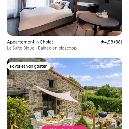
Appartement in Cholet
Gemiddelde be
4,98 (88)
La Suite Bleue - Balneo en bioscoop
Favoriet van gasten
Favoriet van gasten