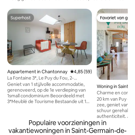
Superhost
Favoriet van gas
Superhost
Favoriet van gas
Appartement in Chantonnay
Gemiddelde beoordeling van 4,
4,85 (59)
La Fontaine 3*, Le Puy du Fou, 2-
persoonsappartement L’Escale Cocoon
Geniet van 1 stijlvolle accommodatie,
Woning in Saint-P
gerenoveerd, op de 1e verdieping van
Charme en comfor
1small condominium Beoordeeld met
*Wifi *Tuin
20 km van Puy du 
3*Meublé de Tourisme Bestaande uit 1
zee, geniet van e
volledig uitgeruste keuken open naar
schuur gerehabili
woonkamer, woonkamer + van 20 m2 1
authenticiteit. All
mastersuite met kleedkamer, directe
Populaire voorzieningen in
zichtbare stenen 
toegang tot de badkamer inclusief
moderne! Je zult 
vakantiewoningen in Saint-Germain-de-
douche, hangend toilet Toegewijde wifi-
slaapkamers, waa