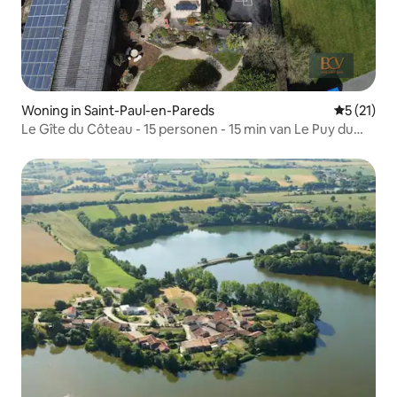
Woning in Saint-Paul-en-Pareds
Gemiddeld
5 (21)
Le Gîte du Côteau - 15 personen - 15 min van Le Puy du
Fou