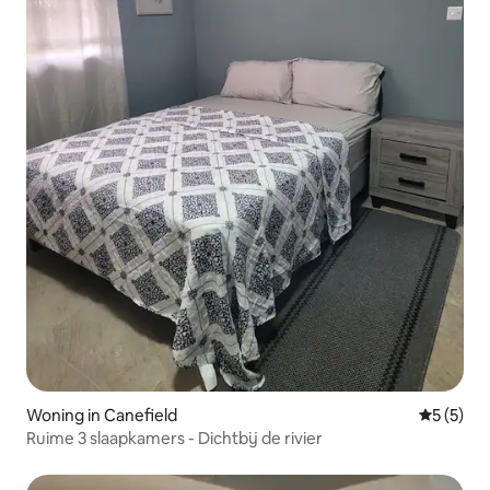
Woning in Canefield
Gemiddeld
5 (5)
Ruime 3 slaapkamers - Dichtbij de rivier