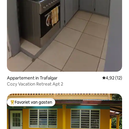
Appartement in Trafalgar
Gemiddelde be
4,92 (12)
Cozy Vacation Retreat Apt 2
Favoriet van gasten
Topfavoriet van gasten