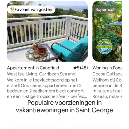
Favoriet van gasten
Superhost
Topfavoriet van gasten
Superhost
Appartement in Canefield
Gemiddelde beoordeling van
5 (48)
Woning in Fond Ca
West Isle Living, Carribean Sea and
Cocoa Cottage -
Sunset Views
Welkom in je toevluchtsoord op het
Welkom bij Cocoa
eiland! Ons ruime appartement met 2
pension in de Rose
bedden en 2 badkamers biedt comfort
minuten afstand 
en een rustige tropische sfeer - perfect
Roseau, maar een 
Populaire voorzieningen in
voor koppels, gezinnen, vrienden of
rustig dorpje in h
zakelijke reizigers. De open
om de hoek van D
vakantiewoningen in Saint George
woon-/eetkamer, volledige keuken en 2
bezienswaardighede
slaapbanken kunnen comfortabel plaats
Middleham Falls, 
bieden aan maximaal 6 personen.
Boerie Lake, Boili