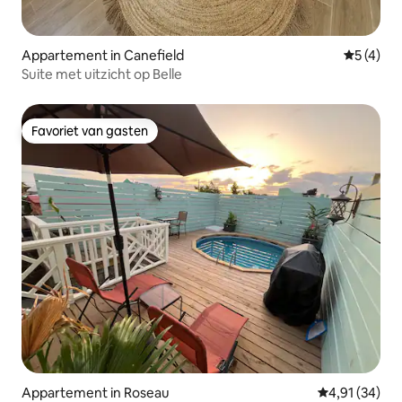
Appartement in Canefield
Gemiddeld
5 (4)
Suite met uitzicht op Belle
Favoriet van gasten
Favoriet van gasten
Appartement in Roseau
Gemiddelde be
4,91 (34)