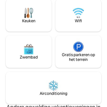
Geniet van de tuin, uitzicht op zee en
Wotten Waven 's
prachtige zonsondergangen. Ons huis
Champagne Reef e
ligt in Morne Daniel, op slechts 10
duiken, gratis dui
minuten van Roseau, in de buurt van
Cocoa Cottage he
supermarkten, lokaal vervoer en
advertenties op Ai
Keuken
Wifi
centraal gelegen voor het verkennen
vinden door in te
van topattracties.
Gratis parkeren op
Zwembad
het terrein
Airconditioning