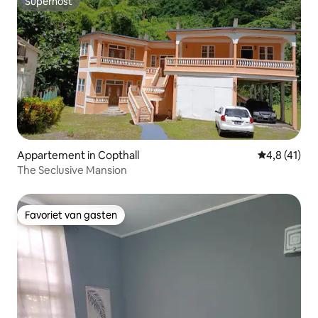
Superhost
Superhost
Appartement in Copthall
Gemiddelde 
4,8 (41)
The Seclusive Mansion
Favoriet van gasten
Favoriet van gasten