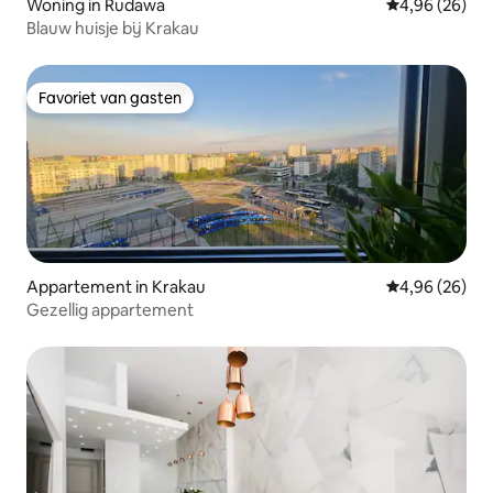
Woning in Rudawa
Gemiddelde be
4,96 (26)
Blauw huisje bij Krakau
Favoriet van gasten
Favoriet van gasten
Appartement in Krakau
Gemiddelde be
4,96 (26)
Gezellig appartement