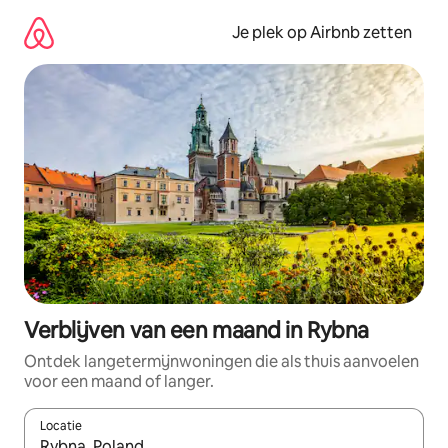
Ga
direct
Je plek op Airbnb zetten
naar
inhoud
Verblijven van een maand in Rybna
Ontdek langetermijnwoningen die als thuis aanvoelen
voor een maand of langer.
Locatie
Wanneer er resultaten beschikbaar zijn, maak je een keuze met 