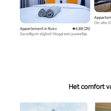
Apparteme
On-site G
Appartement in Ruiru
Gemiddelde beoordelin
4,88 (25)
Gezellig en stijlvol | Nogal een juweeltje.
Het comfort va