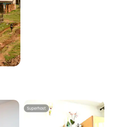
Superhost
Superhost