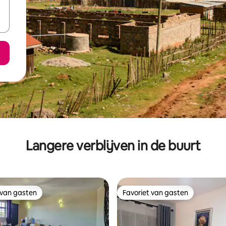
Langere verblijven in de buurt
 van gasten
Favoriet van gasten
 van gasten
Favoriet van gasten