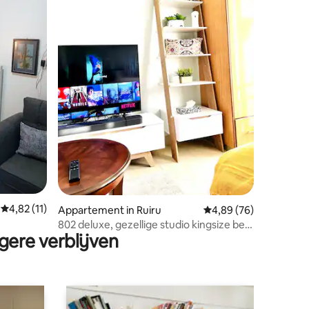
ecensies
Gemiddelde beoordeling van 4,82 op 5, 11 recensies
4,82 (11)
Appartement in Ruiru
Gemiddelde beoordelin
4,89 (76)
802 deluxe, gezellige studio kingsize bed
gere verblijven
Ruiru