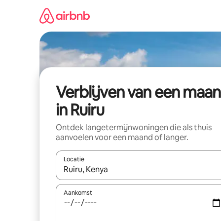
Ga
direct
naar
inhoud
Verblijven van een maa
in Ruiru
Ontdek langetermijnwoningen die als thuis
aanvoelen voor een maand of langer.
Locatie
Wanneer er resultaten beschikbaar zijn, maak je 
Aankomst