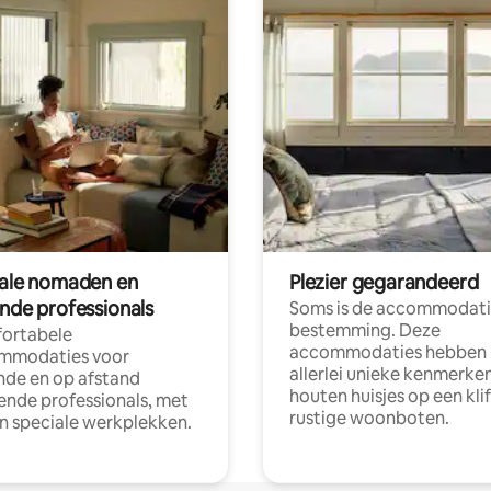
tale nomaden en
Plezier gegarandeerd
ende professionals
Soms is de accommodati
bestemming. Deze
ortabele
accommodaties hebben
mmodaties voor
allerlei unieke kenmerken
nde en op afstand
houten huisjes op een klif
nde professionals, met
rustige woonboten.
en speciale werkplekken.