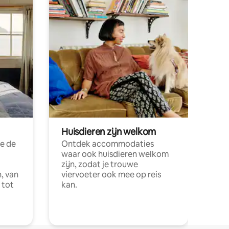
Huisdieren zijn welkom
e de
Ontdek accommodaties
waar ook huisdieren welkom
zijn, zodat je trouwe
, van
viervoeter ook mee op reis
 tot
kan.