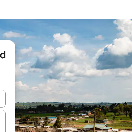
nd
een keuze met je de pijltjestoetsen omhoog en omlaag, óf door te tikk