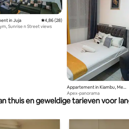
nt in Juja
Gemiddelde beoordeling van 4,86 op 5, 28 r
4,86 (28)
ym, Sunrise n Street views
g van 4,88 op 5, 25 recensies
Appartement in Kiambu, Me
mbly
Apex-panorama
n thuis en geweldige tarieven voor lan