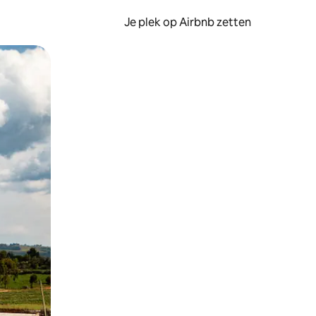
Je plek op Airbnb zetten
en of swipen.