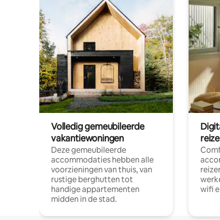
Volledig gemeubileerde
Digi
vakantiewoningen
reiz
Deze gemeubileerde
Comf
accommodaties hebben alle
acco
voorzieningen van thuis, van
reize
rustige berghutten tot
werke
handige appartementen
wifi 
midden in de stad.