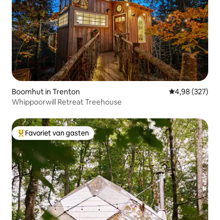
Boomhut in Trenton
Gemiddelde beo
4,98 (327)
Whippoorwill Retreat Treehouse
Favoriet van gasten
Topfavoriet van gasten