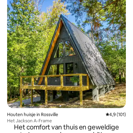
Houten huisje in Rossville
Gemiddelde b
4,9 (101)
Het Jackson A-Frame
Het comfort van thuis en geweldige