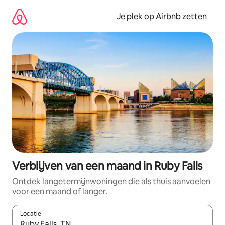
Ga
direct
Je plek op Airbnb zetten
naar
inhoud
Verblijven van een maand in Ruby Falls
Ontdek langetermijnwoningen die als thuis aanvoelen
voor een maand of langer.
Locatie
Wanneer er resultaten beschikbaar zijn, maak je een keuze met 