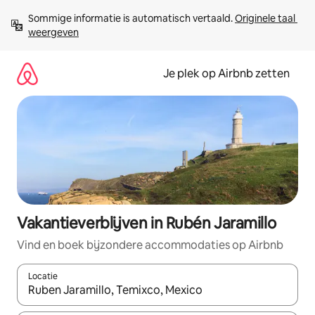
Ga
Sommige informatie is automatisch vertaald. 
Originele taal 
direct
weergeven
naar
inhoud
Je plek op Airbnb zetten
Vakantieverblijven in Rubén Jaramillo
Vind en boek bijzondere accommodaties op Airbnb
Locatie
Wanneer er resultaten beschikbaar zijn, maak je een keuze met 