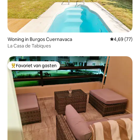
Woning in Burgos Cuernavaca
Gemiddelde be
4,69 (77)
La Casa de Tabiques
Favoriet van gasten
Topfavoriet van gasten