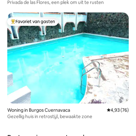
Privada de las Flores, een plek om uit te rusten
Favoriet van gasten
Topfavoriet van gasten
Woning in Burgos Cuernavaca
Gemiddelde be
4,93 (76)
Gezellig huis in retrostijl, bewaakte zone