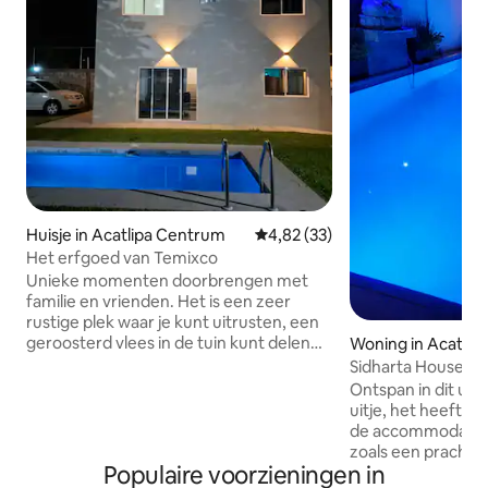
Huisje in Acatlipa Centrum
Gemiddelde beoordeling van 4,
4,82 (33)
Het erfgoed van Temixco
Unieke momenten doorbrengen met
familie en vrienden. Het is een zeer
rustige plek waar je kunt uitrusten, een
geroosterd vlees in de tuin kunt delen
Woning in Acatlip
en ook een duik kunt nemen in het
Sidharta House
zwembad of in de Camastro
Ontspan in dit uni
asoleandote terwijl je geniet van iets
uitje, het heeft v
verfrissends. We hebben een
de accommodatie n
uitstekende locatie, omdat er een paar
zoals een pracht
minuten verderop toegang is tot
Populaire voorzieningen in
met een kleine bu
restaurants,spa's,supermarkten en