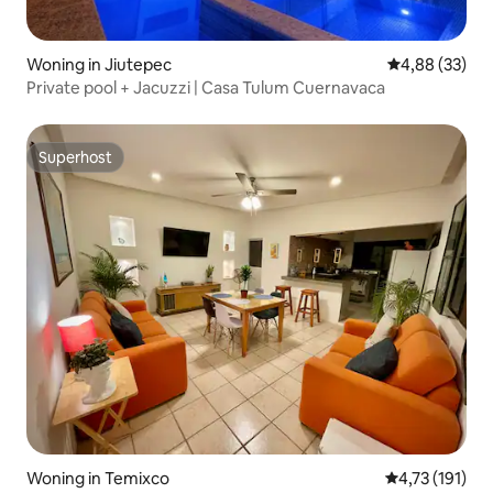
Woning in Jiutepec
Gemiddelde be
4,88 (33)
Private pool + Jacuzzi | Casa Tulum Cuernavaca
Superhost
Superhost
Woning in Temixco
Gemiddelde be
4,73 (191)