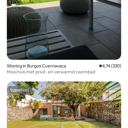
Woning in Burgos Cuernavaca
Gemiddelde beo
4,74 (330)
Mooi huis met privé- en verwarmd zwembad
Superhost
Superhost