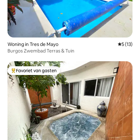
Woning in Tres de Mayo
Gemiddeld
5 (13)
Burgos Zwembad Terras & Tuin
Favoriet van gasten
Topfavoriet van gasten