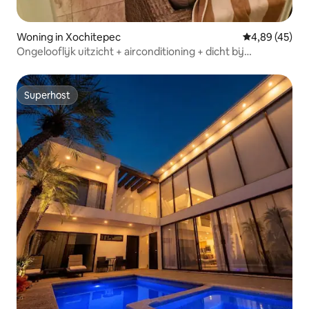
Woning in Xochitepec
Gemiddelde be
4,89 (45)
Ongelooflijk uitzicht + airconditioning + dicht bij
Cuernavaca
Superhost
Superhost