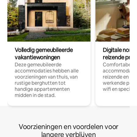
Volledig gemeubileerde
Digitale nom
vakantiewoningen
reizende prof
Deze gemeubileerde
Comfortabele
accommodaties hebben alle
accommodatie
voorzieningen van thuis, van
reizende en op
rustige berghutten tot
werkende profe
handige appartementen
wifi en special
midden in de stad.
Voorzieningen en voordelen voor
langere verblijven