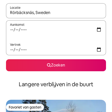
Locatie
Wanneer er resultaten beschikbaar zijn, maak je een keuze met 
Aankomst
Vertrek
Zoeken
Langere verblijven in de buurt
Favoriet van gasten
Favoriet van gasten