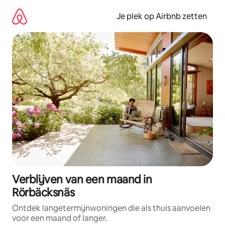
Ga
direct
Je plek op Airbnb zetten
naar
inhoud
Verblijven van een maand in
Rörbäcksnäs
Ontdek langetermijnwoningen die als thuis aanvoelen
voor een maand of langer.