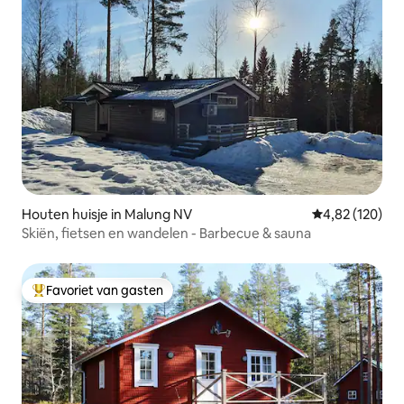
Houten huisje in Malung NV
Gemiddelde beo
4,82 (120)
Skiën, fietsen en wandelen - Barbecue & sauna
Favoriet van gasten
Topfavoriet van gasten