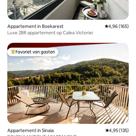
Appartement in Boekarest
Gemiddelde beo
4,96 (165)
Luxe 2BR appartement op Calea Victoriei
Favoriet van gasten
Topfavoriet van gasten
Appartement in Sinaia
Gemiddelde beo
4,95 (135)