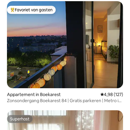
Favoriet van gasten
Topfavoriet van gasten
Appartement in Boekarest
Gemiddelde beo
4,98 (127)
Zonsondergang Boekarest 84 | Gratis parkeren | Metro in
de buurt
Superhost
Superhost