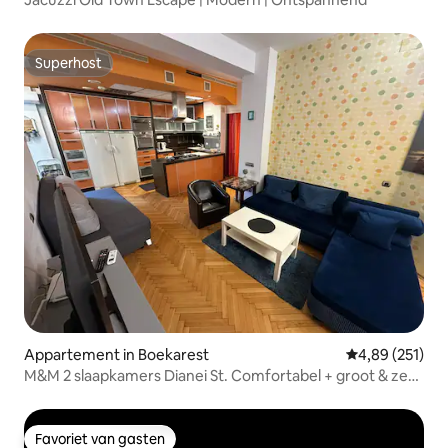
Superhost
Superhost
Appartement in Boekarest
Gemiddelde beo
4,89 (251)
M&M 2 slaapkamers Dianei St. Comfortabel + groot & zeer
centraal!
Favoriet van gasten
Favoriet van gasten