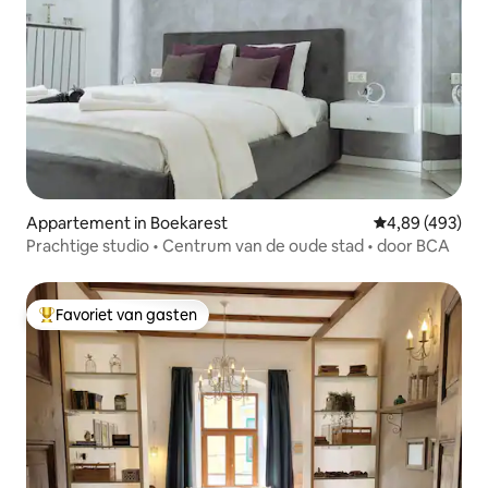
Appartement in Boekarest
Gemiddelde beo
4,89 (493)
Prachtige studio • Centrum van de oude stad • door BCA
Favoriet van gasten
Topfavoriet van gasten