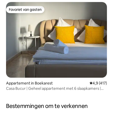
Favoriet van gasten
Favoriet van gasten
Appartement in Boekarest
Gemiddelde b
4,9 (417)
Casa Bucur | Geheel appartement met 6 slaapkamers |
Dak | Oude binnenstad
Bestemmingen om te verkennen