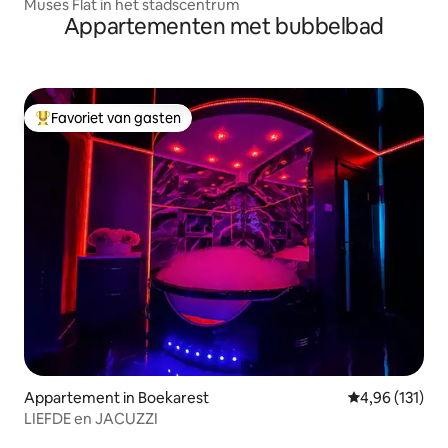
Muses Flat in het stadscentrum
Appartementen met bubbelbad
Favoriet van gasten
Topfavoriet van gasten
Appartement in Boekarest
Gemiddelde beo
4,96 (131)
LIEFDE en JACUZZI