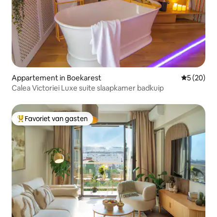
Appartement in Boekarest
Gemiddelde
5 (20)
Calea Victoriei Luxe suite slaapkamer badkuip
Favoriet van gasten
Topfavoriet van gasten