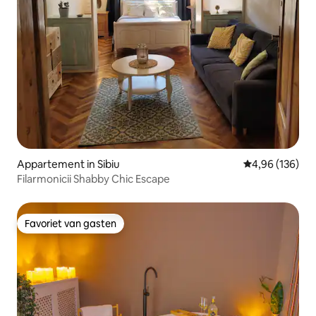
Appartement in Sibiu
Gemiddelde beo
4,96 (136)
Filarmonicii Shabby Chic Escape
Favoriet van gasten
Favoriet van gasten