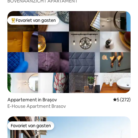
BOVENAANZICHT APARTAMENT
Favoriet van gasten
Topfavoriet van gasten
Appartement in Brașov
Gemiddelde 
5 (272)
E-House Apartment Brasov
Favoriet van gasten
Favoriet van gasten