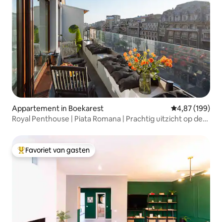
Appartement in Boekarest
Gemiddelde beo
4,87 (199)
Royal Penthouse | Piata Romana | Prachtig uitzicht op de
stad
Favoriet van gasten
Topfavoriet van gasten