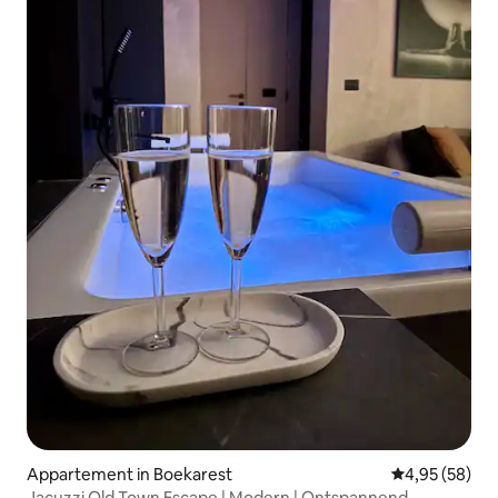
Appartement in Boekarest
Gemiddelde be
4,95 (58)
Jacuzzi Old Town Escape | Modern | Ontspannend