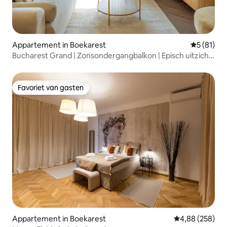
Appartement in Boekarest
Gemiddelde
5 (81)
Bucharest Grand | Zonsondergangbalkon | Episch uitzicht
| AAA
Favoriet van gasten
Favoriet van gasten
Appartement in Boekarest
Gemiddelde beo
4,88 (258)