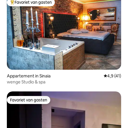
Favoriet van gasten
Topfavoriet van gasten
Appartement in Sinaia
Gemiddelde 
4,9 (41)
wenge Studio & spa
Favoriet van gasten
Favoriet van gasten