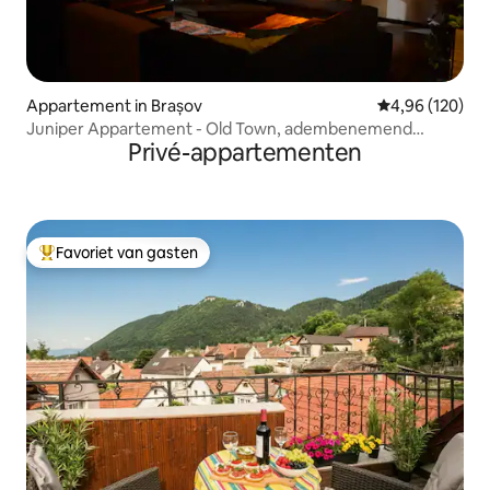
Appartement in Brașov
Gemiddelde beo
4,96 (120)
Juniper Appartement - Old Town, adembenemend
Privé-appartementen
uitzicht
Favoriet van gasten
Topfavoriet van gasten