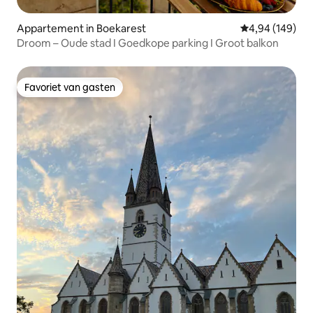
Appartement in Boekarest
Gemiddelde beo
4,94 (149)
Droom – Oude stad I Goedkope parking I Groot balkon
Favoriet van gasten
Favoriet van gasten