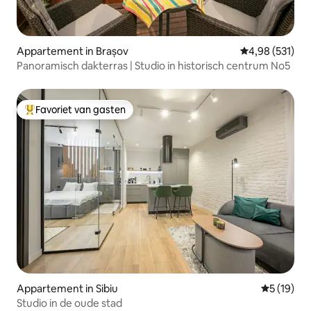
Appartement in Brașov
Gemiddelde beo
4,98 (531)
Panoramisch dakterras | Studio in historisch centrum No5
Favoriet van gasten
Topfavoriet van gasten
Appartement in Sibiu
Gemiddelde
5 (19)
Studio in de oude stad