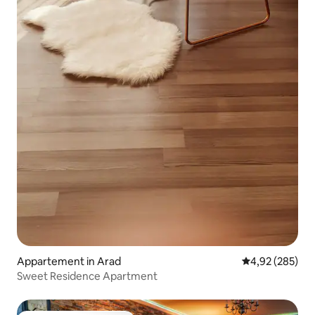
Appartement in Arad
Gemiddelde beo
4,92 (285)
Sweet Residence Apartment