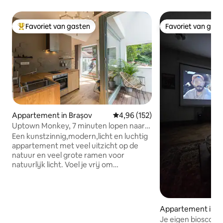
Favoriet van gasten
Favoriet van gas
Topfavoriet van gasten
Favoriet van gas
Appartement in Brașov
Gemiddelde beoordeling van 4,9
4,96 (152)
Uptown Monkey, 7 minuten lopen naar
Republicii street
Een kunstzinnig,modern,licht en luchtig
appartement met veel uitzicht op de
natuur en veel grote ramen voor
natuurlijk licht. Voel je vrij om
blootsvoets binnen te gaan en de
geborstelde eiken vloer te ervaren die
herinnert aan het gevoel van fijn zand
en de vloerverwarming die dit gevoel
Appartement in B
nog echter maakt 's Nachts,neem de
Je eigen bioscoop 
pluizige deken en geniet van