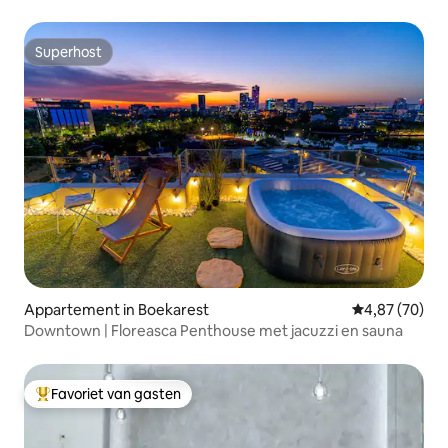
Superhost
Superhost
Appartement in Boekarest
Gemiddelde be
4,87 (70)
Downtown | Floreasca Penthouse met jacuzzi en sauna
Favoriet van gasten
Topfavoriet van gasten