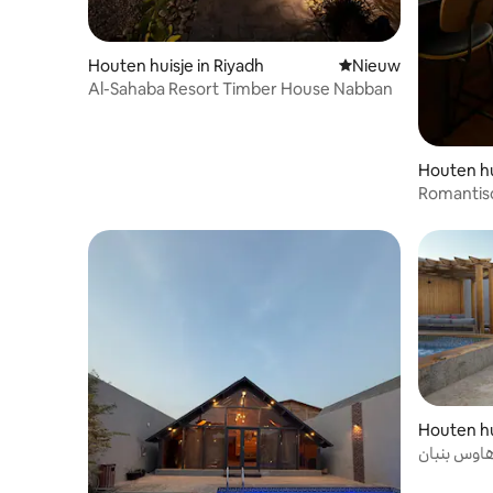
Houten huisje in Riyadh
Nieuwe accommoda
Nieuw
Al-Sahaba Resort Timber House Nabban
Houten hu
Romantisc
twee verd
buitenjac
Houten hu