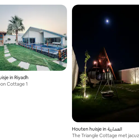
iepingen en een grote
uzzi
isje in Riyadh
n Cottage 1
Houten huisje in العمارية
The Triangle Cottage met jacuzz