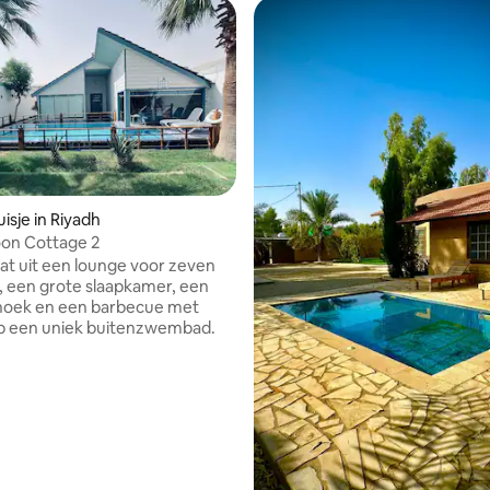
isje in Riyadh
n Cottage 2
at uit een lounge voor zeven
 een grote slaapkamer, een
thoek en een barbecue met
op een uniek buitenzwembad.
g van 4,68 op 5, 40 recensies