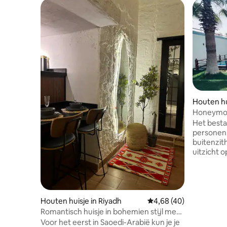
Houten hu
Honeymoo
Het besta
personen,
buitenzi
uitzicht 
Houten huisje in Riyadh
Gemiddelde beoordelin
4,68 (40)
Romantisch huisje in bohemien stijl met
twee verdiepingen en een grote
Voor het eerst in Saoedi-Arabië kun je je