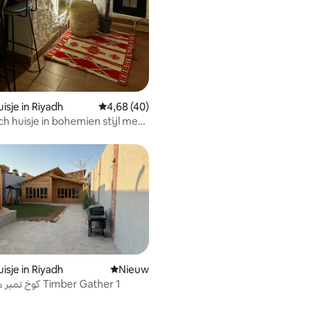
tie
isje in Riyadh
Gemiddelde beoordeling van 4,68 op 5, 40 r
4,68 (40)
h huisje in bohemien stijl met
iepingen en een grote
uzzi
isje in Riyadh
Nieuwe accommodatie
Nieuw
كوخ تمبر هاوس بنبان Timber Gather 1