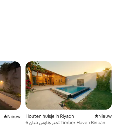
Houten huisje in Riyadh
Nieuwe accommoda
Nieuw
Nieuwe accommodatie
Nieuw
تمبر هاوس بنبان 6 Timber Haven Binban