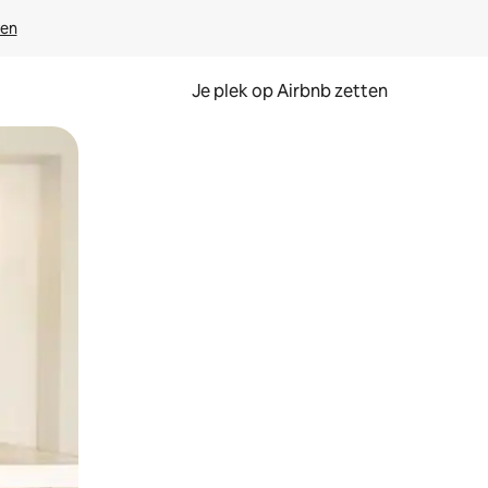
ven
Je plek op Airbnb zetten
en of swipen.