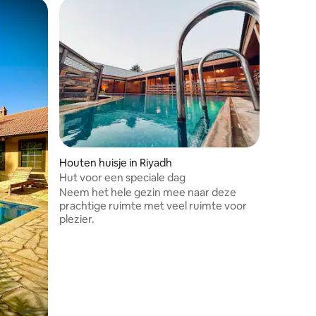
Houten huisje in Riyadh
Hut voor een speciale dag
Neem het hele gezin mee naar deze
prachtige ruimte met veel ruimte voor
Houten hu
plezier.
Al-Sahab
 الرائع مع