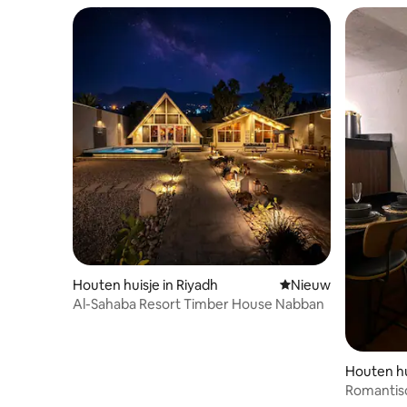
Houten huisje in Riyadh
Nieuwe accommoda
Nieuw
Al-Sahaba Resort Timber House Nabban
Houten hu
Romantisc