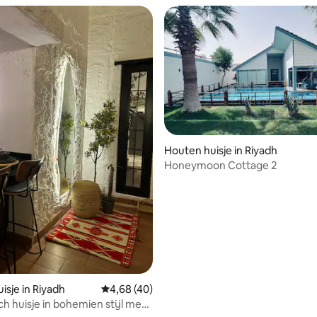
Houten huisje in Riyadh
Honeymoon Cottage 2
tie
isje in Riyadh
Gemiddelde beoordeling van 4,68 op 5, 40 r
4,68 (40)
h huisje in bohemien stijl met