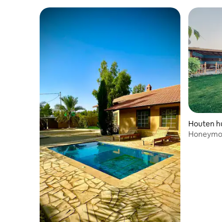
twee verd
buitenjac
Houten hu
Honeymoo