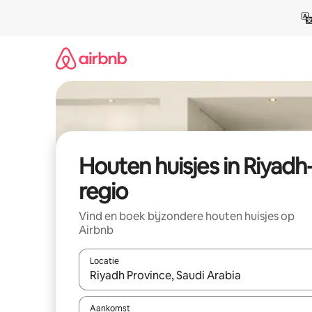
Ga
direct
naar
inhoud
Houten huisjes in Riyadh
regio
Vind en boek bijzondere houten huisjes op
Airbnb
Locatie
Wanneer er resultaten beschikbaar zijn, maak je 
Aankomst