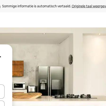
Sommige informatie is automatisch vertaald. 
Originele taal weerge
-
een keuze met je de pijltjestoetsen omhoog en omlaag, óf door te tikk