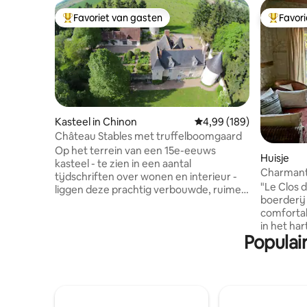
Favoriet van gasten
Favor
Topfavoriet van gasten
Topfavor
Kasteel in Chinon
Gemiddelde beoordeling
4,99 (189)
Château Stables met truffelboomgaard
Op het terrein van een 15e-eeuws
Huisje
kasteel - te zien in een aantal
Charmante
tijdschriften over wonen en interieur -
vallei
"Le Clos d
liggen deze prachtig verbouwde, ruime,
boerderij
voormalige stallen in prachtige tuinen
comfortabe
met uitzicht op onze 10 hectare grote
in het har
truffelboomgaard. De dikke muren van
Populai
gemakkeli
lokale kalksteen hebben veel karakter en
belangrij
charme en houden het huis koel in de
bezienswa
zomer, maar toch knus tijdens de
combineer
koudere maanden waarin er op truffels
gegeven d
wordt gejaagd. Het overdekte terras is
stenen mu
perfect om buiten te dineren. (Deze