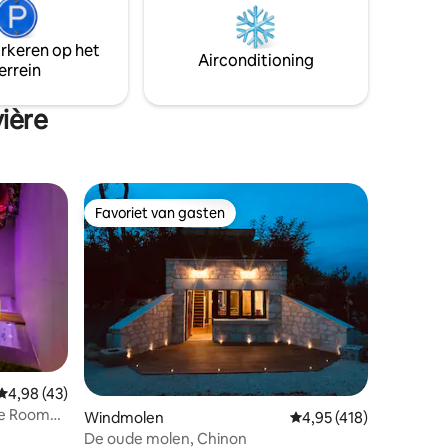
bezoeken. Natuurliefhebbers, het
fstand,
kraken van kikkers van maart tot
. Niet
augustus en het houtvuur in de winter
arkeren op het
Airconditioning
zal je verrukken.
errein
ière
Favoriet van gasten
Favoriet van gasten
Gemiddelde beoordeling van 4,98 op 5, 43 recensies
4,98 (43)
ve Room
ecensies
Windmolen
Gemiddelde beoordelin
4,95 (418)
De oude molen, Chinon