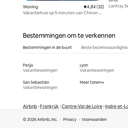
Lantray S
Woning
Gemiddelde beoordelin
4,84 (32)
bubbelba
Vakantiehuis op 5 minuten van Chinon –
welzijn, zwembad
Bestemmingen om te verkennen
Bestemmingen in de buurt
Beste bezienswaardighed
Parijs
Lyon
Vakantiewoningen
Vakantiewoningen
San Sebastián
Meer tonen
Vakantiewoningen
Airbnb
Frankrijk
Centre-Val de Loire
Indre-et-L
© 2026 Airbnb, Inc.
Privacy
Voorwaarden