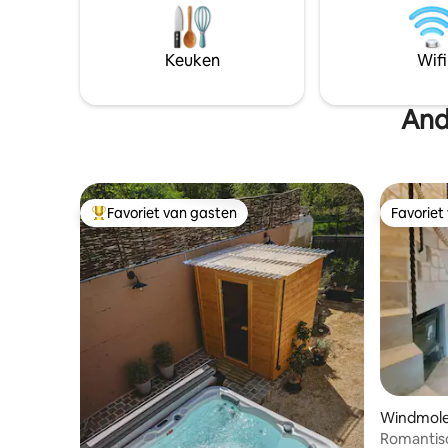
gemakken.
accommodatie is niet aangepast voor
boulodrom
mensen met een handicap van welke
zoveel ex
aard dan ook.)
Keuken
Wifi
tussen tw
het hart 
And
Favoriet van gasten
Favoriet
Topfavoriet van gasten
Favoriet
Windmol
Romantis