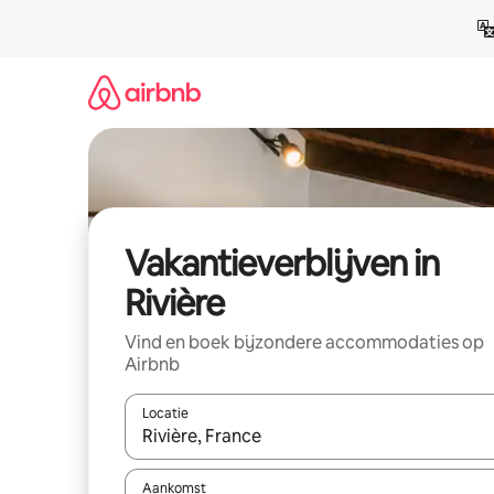
Ga
direct
naar
inhoud
Vakantieverblijven in
Rivière
Vind en boek bijzondere accommodaties op
Airbnb
Locatie
Wanneer er resultaten beschikbaar zijn, maak je 
Aankomst