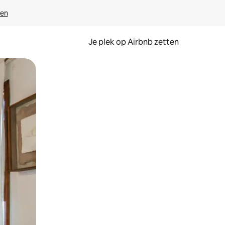
ven
Je plek op Airbnb zetten
en of swipen.