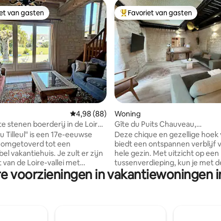
iet van gasten
Favoriet van gasten
iet van gasten
Topfavoriet van gasten
 van 4,99 op 5, 189 recensies
Gemiddelde beoordeling van 4,98 op 5, 88 r
4,98 (88)
Woning
 stenen boerderij in de Loire-
Gîte du Puits Chauveau,
Spa/Wijngaarden/Kastelen
u Tilleul" is een 17e-eeuwse
Deze chique en gezellige hoek
 omgetoverd tot een
biedt een ontspannen verblijf 
l vakantiehuis. Je zult er zijn
hele gezin. Met uitzicht op een
t van de Loire-vallei met
tussenverdieping, kun je met 
re voorzieningen in vakantiewoningen in
jke toegang tot alle
atypische ruimte chillen met e
ke toeristische
en kijken hoe de kinderen spel
ardigheden. Het huis
einde van een truc in de spa o
t het oude karakter dat wordt
binnenplaats. De greenway lig
oor de zichtbare balken en
de omheining die prachtige fie
ren, en alle moderne
mogelijk maakt. Chinon ligt op