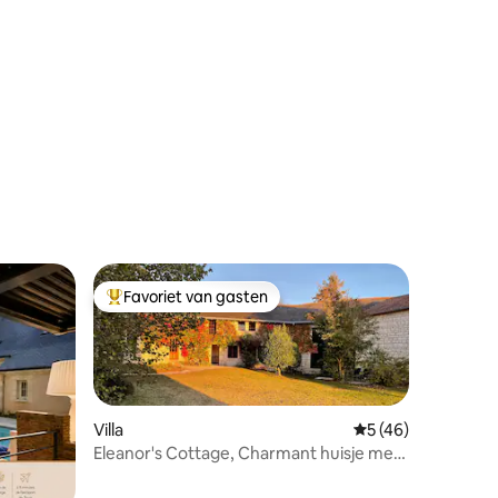
Favoriet van gasten
Topfavoriet van gasten
Villa
Gemiddelde beoorde
5 (46)
Eleanor's Cottage, Charmant huisje met
jacuzzi
ecensies