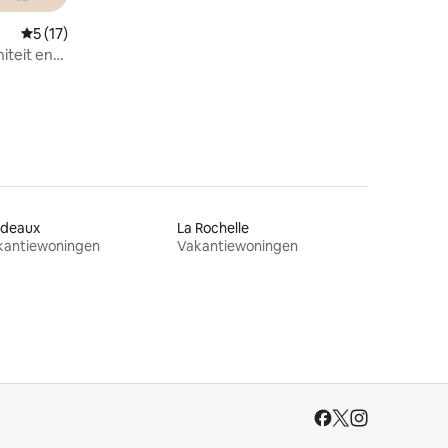
Gemiddelde beoordeling van 5 op 5, 17 recensies
5 (17)
iteit en
rdeaux
La Rochelle
kantiewoningen
Vakantiewoningen