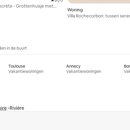
ecrète - Grottenhuisje met
g van 4,84 op 5, 32 recensies
Woning
d
Villa Rochecorbon: tussen seren
erfgoed
en in de buurt
Toulouse
Annecy
Bo
Vakantiewoningen
Vakantiewoningen
Va
oire
Rivière