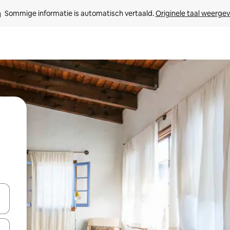
Sommige informatie is automatisch vertaald. 
Originele taal weerge
een keuze met je de pijltjestoetsen omhoog en omlaag, óf door te tikk