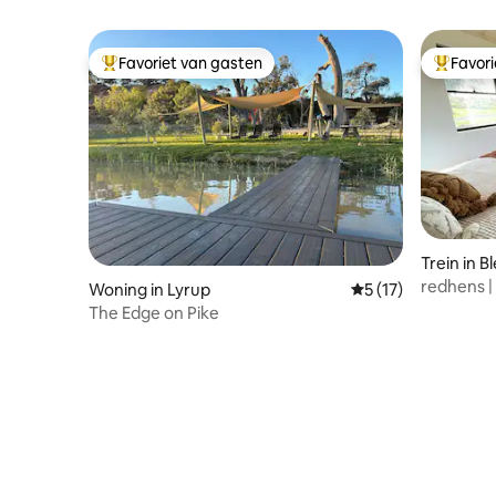
Favoriet van gasten
Favor
Topfavoriet van gasten
Topfavor
Trein in B
redhens |
Woning in Lyrup
Gemiddelde beoorde
5 (17)
The Edge on Pike