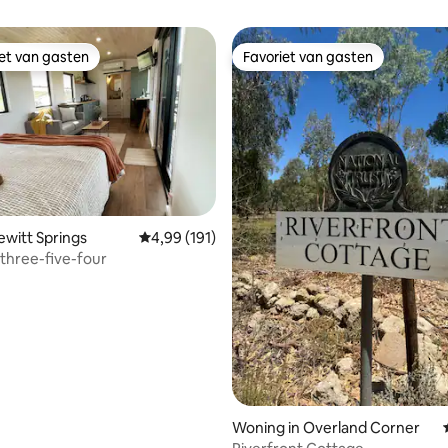
iet van gasten
Favoriet van gasten
iet van gasten
Favoriet van gasten
lewitt Springs
Gemiddelde beoordeling van 4,99 op 5, 191 r
4,99 (191)
 three-five-four
ling van 5 op 5, 17 recensies
Woning in Overland Corner