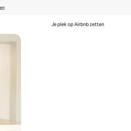
ven
Je plek op Airbnb zetten
en of swipen.