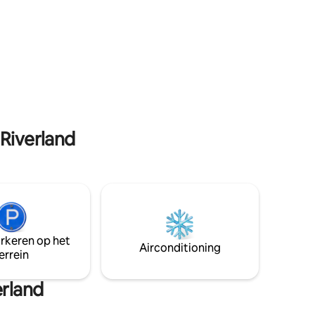
te gaan, Bill 's is de perfecte keuze.
ls ervaren
Geniet van de geluiden van de natuur als
je verblijft in deze rustige plek.
 Riverland
arkeren op het
Airconditioning
errein
rland