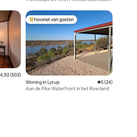
in de boomgaard
Favoriet van gasten
Topfavoriet van gasten
emiddelde beoordeling van 4,92 op 5, 503 recensies
4,92 (503)
Woning in Lyrup
Gemiddelde beoorde
5 (24)
Aan de Pike Waterfront in het Riverland