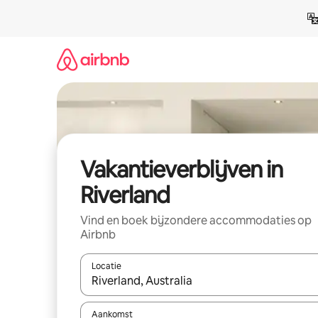
Ga
direct
naar
inhoud
Vakantieverblijven in
Riverland
Vind en boek bijzondere accommodaties op
Airbnb
Locatie
Wanneer er resultaten beschikbaar zijn, maak je 
Aankomst