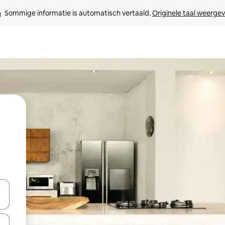
Sommige informatie is automatisch vertaald. 
Originele taal weerge
een keuze met je de pijltjestoetsen omhoog en omlaag, óf door te tikk