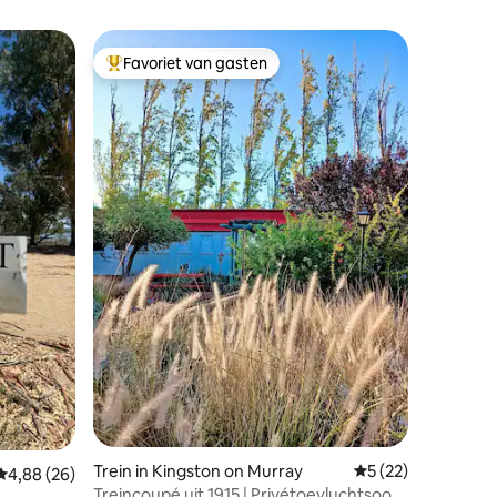
Favoriet van gasten
Topfavoriet van gasten
ecensies
Trein in Kingston on Murray
Gemiddelde beoord
5 (22)
Gemiddelde beoordeling van 4,88 op 5, 26 recensies
4,88 (26)
Treincoupé uit 1915 | Privétoevluchtsoord