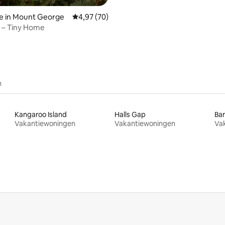
e in Mount George
Gemiddelde beoordeling van 4,97 op 5, 70 r
4,97 (70)
 – Tiny Home
n
Kangaroo Island
Halls Gap
Bar
Vakantiewoningen
Vakantiewoningen
Va