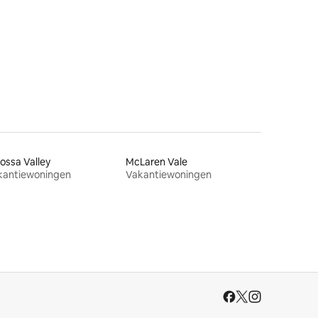
ecensies
ossa Valley
McLaren Vale
kantiewoningen
Vakantiewoningen