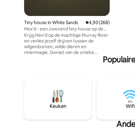
donkerhem
hoofdrivie
slechts t
en de ope
Tiny house in White Sands
Gemiddelde beoordeling
4,93 (268)
Hex'd - een zwevend tiny house op de
Murray River!
Krijg Hex'd op de machtige Murray River
en verlies jezelf drijven tussen de
wilgenbomen, wilde dieren en
riviermagie. Geniet van de unieke
Populaire
omgeving van deze romantische plek in
de natuur - breng jezelf in slaap of laat je
creativiteit stromen naar nieuwe
gebieden. Het 360 graden dek en
verplaatsbare meubels geven je de
mogelijkheid om te genieten, ongeacht
het seizoen. Open de gordijnen en
deuren om de rivierbries door te laten
stromen terwijl je de rivier voorbij ziet
Keuken
Wifi
stromen. Sluit de gordijnen om je terug
te trekken in je eigen kleine stukje
afzondering.
Ande