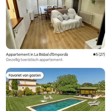
Appartement in La Bisbal d'Empordà
Gemiddelde
5 (27)
Gezellig toeristisch appartement.
Favoriet van gasten
Favoriet van gasten