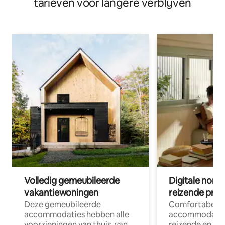
tarieven voor langere verblijven
Volledig gemeubileerde
Digitale nom
vakantiewoningen
reizende prof
Deze gemeubileerde
Comfortabele
accommodaties hebben alle
accommodatie
voorzieningen van thuis, van
reizende en op