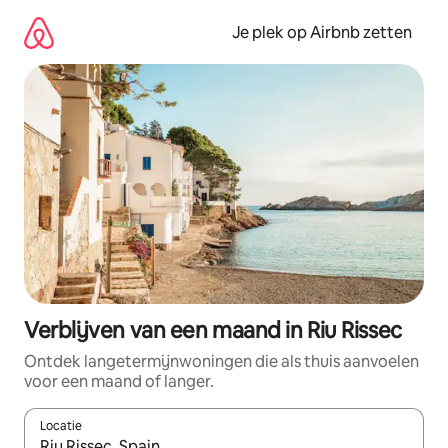
Ga
direct
Je plek op Airbnb zetten
naar
inhoud
Verblijven van een maand in Riu Rissec
Ontdek langetermijnwoningen die als thuis aanvoelen
voor een maand of langer.
Locatie
Wanneer er resultaten beschikbaar zijn, maak je een keuze met 