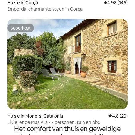
Huisje in Corçà
Gemiddelde beo
4,98 (146)
Empordà: charmante steen in Corçà
Superhost
Superhost
Huisje in Monells, Catalonia
Gemiddelde b
4,8 (20)
El Celler de Mas Vilà - 7 personen, tuin en bbq
Het comfort van thuis en geweldige