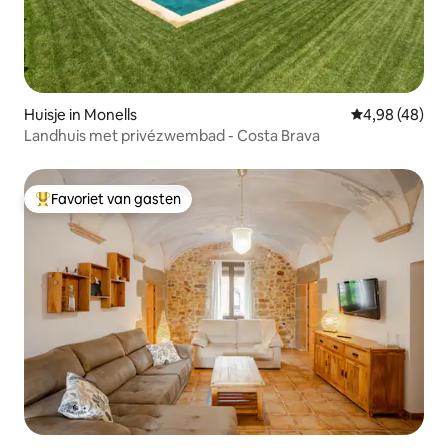
Huisje in Monells
Gemiddelde be
4,98 (48)
Landhuis met privézwembad - Costa Brava
Favoriet van gasten
Topfavoriet van gasten