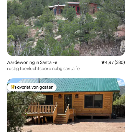
Aardewoning in Santa Fe
Gemiddelde beo
4,97 (330)
rustig toevluchtsoord nabij santa fe
Favoriet van gasten
Topfavoriet van gasten