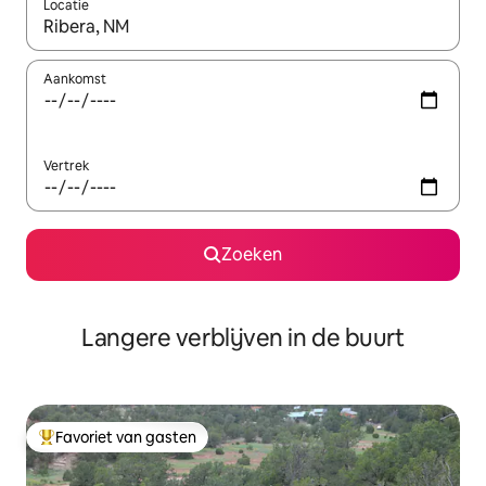
Locatie
Wanneer er resultaten beschikbaar zijn, maak je een keuze met 
Aankomst
Vertrek
Zoeken
Langere verblijven in de buurt
Favoriet van gasten
Topfavoriet van gasten