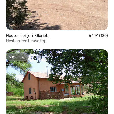
Houten huisje in Glorieta
Gemiddelde beo
4,91 (180)
Nest op een heuveltop
Superhost
Superhost