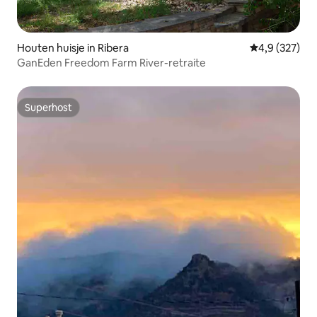
Houten huisje in Ribera
Gemiddelde be
4,9 (327)
GanEden Freedom Farm River-retraite
Superhost
Superhost