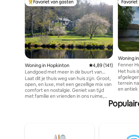
Favoriet van gasten
Favoriet
Topfavoriet van gasten
Favoriet
Woning in
Fenner Ho
Woning in Hopkinton
Gemiddelde beoordeling
4,89 (141)
landgoed 
Het huis i
Landgoed met meer in de buurt van
afgelegen
stranden en Westerly
Laat dit je thuis weg van huis zijn. Groot,
terrein na
open, en luxe, met een gezellige mix van
en antiek
comfort en nostalgie. Geniet van tijd
oude ope
met familie en vrienden in ons ruime,
schaal en ele
Populair
gastvrije huis op 40 hectare, omgeven
ernaar ui
door velden, boomgaarden, bossen,
historisch
stenen muren en meer met kano, kajaks
die deze 
en paddleboards. Ideaal voor
heeft gev
familievakanties, reünies, retraites en
Revolutie. Perfect voor romantisc
vieringen. Bruiloften welkom - neem
uitjes, re
contact op met de eigenaar voor meer