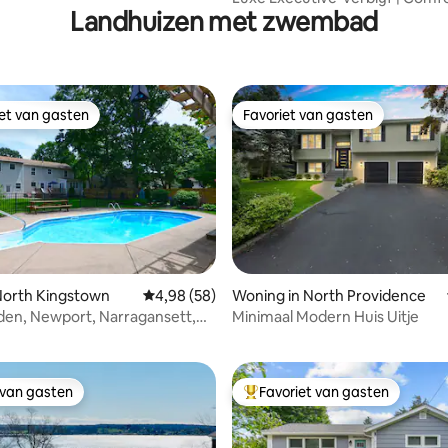
Landhuizen met zwembad
Elite-verblijf
iet van gasten
Favoriet van gasten
iet van gasten
Favoriet van gasten
 North Kingstown
Gemiddelde beoordeling van 4,98 op 5, 58 r
4,98 (58)
Woning in North Providence
ling van 5 op 5, 10 recensies
en, Newport, Narragansett,
Minimaal Modern Huis Uitje
in de grond
 van gasten
Favoriet van gasten
 van gasten
Topfavoriet van gasten