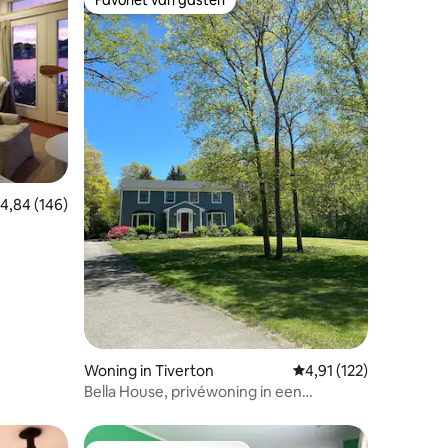
Favoriet van gasten
emiddelde beoordeling van 4,84 op 5, 146 recensies
4,84 (146)
ecensies
Woning in Tiverton
Gemiddelde beoordelin
4,91 (122)
Bella House, privéwoning in een
doodlopende straat