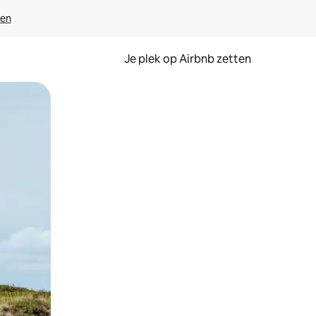
ven
Je plek op Airbnb zetten
en of swipen.