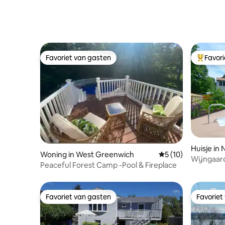
Favoriet van gasten
Favor
Favoriet van gasten
Topfavor
Huisje in
Woning in West Greenwich
Gemiddelde beoorde
5 (10)
Wijngaard
Peaceful Forest Camp -Pool & Fireplace
zwembad 
Favoriet van gasten
Favoriet
Favoriet van gasten
Favoriet