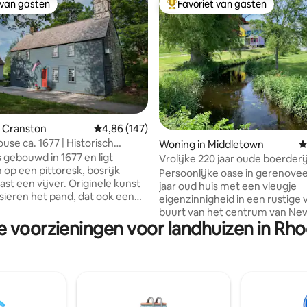
 van gasten
Favoriet van gasten
 van gasten
Topfavoriet van gasten
 Cranston
Gemiddelde beoordeling van 4,86 op 5, 147 r
4,86 (147)
use ca. 1677 | Historisch
 van 4,89 op 5, 141 recensies
Woning in Middletown
G
| 15 min naar PVD
s gebouwd in 1677 en ligt
Vrolijke 220 jaar oude boerderi
 op een pittoresk, bosrijk
hectare in de buurt van het str
Persoonlijke oase in gerenove
ast een vijver. Originele kunst
jaar oud huis met een vleugje
 sieren het pand, dat ook een
eigenzinnigheid in een rustige va
n haard van opmerkelijke
buurt van het centrum van Ne
gantie heeft. We kijken
e voorzieningen voor landhuizen in Rho
Foto perfecte, uitgestrekte
t om je te verwelkomen in het
buitenruimtes, kabbelende be
e huis van onze familie Fenner,
lokale wilde dieren als frequen
kolonie heeft opgericht en
bezoekers. Grote, volledig uit
ochten in de Amerikaanse
keuken. 4 gerenoveerde BR 's met 1
he
volledig bad boven, 1BR en ¾ b
traites van kunstenaars en
beneden... plus een buitendou