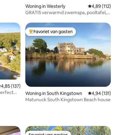
Woning in Westerly
Gemiddelde beoordelin
4,89 (112)
GRATIS verwarmd zwemspa, pooltafel,
barbecue
Favoriet van gasten
Topfavoriet van gasten
ecensies
emiddelde beoordeling van 4,85 op 5, 137 recensies
4,85 (137)
erfect
Woning in South Kingstown
Gemiddelde beoordelin
4,94 (131)
Matunuck South Kingstown Beach house
Favoriet van gasten