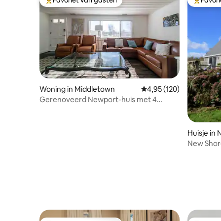
Topfavoriet van gasten
Topfavor
Woning in Middletown
Gemiddelde beoordeling
4,95 (120)
Gerenoveerd Newport-huis met 4
slaapkamers en 2 badkamers
Huisje i
New Shor