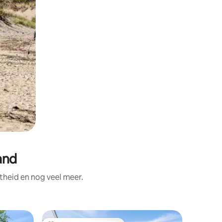
and
theid en nog veel meer.
Woning i