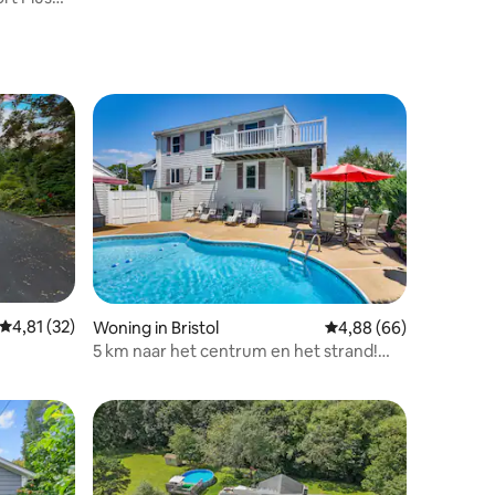
ecensies
Gemiddelde beoordeling van 4,81 op 5, 32 recensies
4,81 (32)
Woning in Bristol
Gemiddelde beoordelin
4,88 (66)
5 km naar het centrum en het strand!
Woning in Bristol met patio