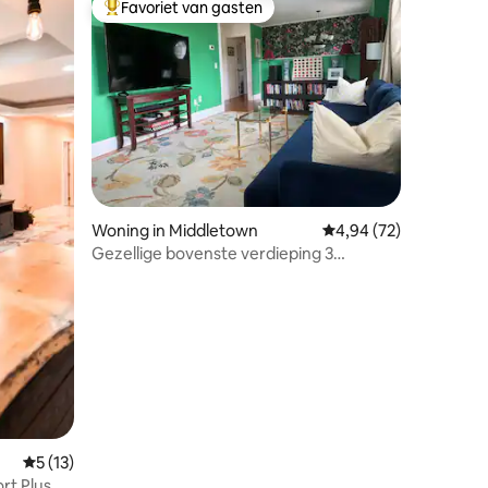
Favoriet van gasten
Topfavoriet van gasten
ecensies
Woning in Middletown
Gemiddelde beoordelin
4,94 (72)
Gezellige bovenste verdieping 3
slaapkamers op 1 mijl van het strand
Gemiddelde beoordeling van 5 op 5, 13 recensies
5 (13)
rt Plus