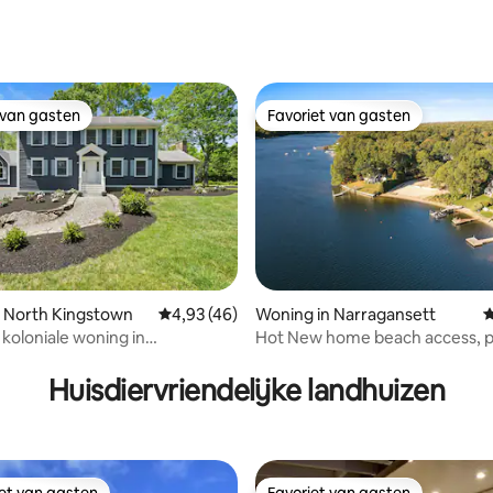
 van gasten
Favoriet van gasten
 van gasten
Favoriet van gasten
g van 4,98 op 5, 46 recensies
n North Kingstown
Gemiddelde beoordeling van 4,93 op 5, 46 r
4,93 (46)
Woning in Narragansett
G
 koloniale woning in
Hot New home beach access, p
town, RI
voor gezinnen!
Huisdiervriendelijke landhuizen
iet van gasten
Favoriet van gasten