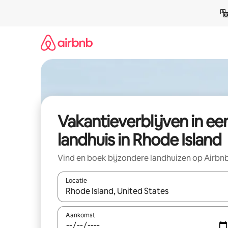
Ga
direct
naar
inhoud
Vakantieverblijven in ee
landhuis in Rhode Island
Vind en boek bijzondere landhuizen op Airbn
Locatie
Wanneer er resultaten beschikbaar zijn, maak je 
Aankomst