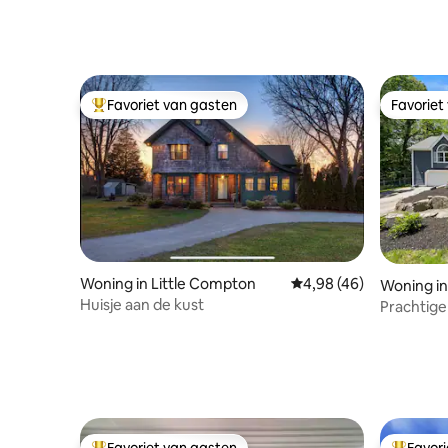
Favoriet van gasten
Favoriet
Topfavoriet van gasten
Favoriet
Woning in Little Compton
Gemiddelde beoordelin
4,98 (46)
Woning i
Huisje aan de kust
Prachtige
Saunders
Favoriet van gasten
Favor