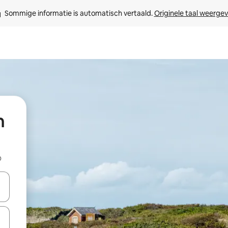
Sommige informatie is automatisch vertaald. 
Originele taal weerge
n
b
een keuze met je de pijltjestoetsen omhoog en omlaag, óf door te tikk