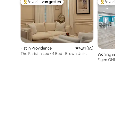
Favoriet van gasten
Favor
Topfavoriet van gasten
Topfavor
Flat in Providence
Gemiddelde beoordelin
4,91 (65)
The Parisian Lux • 4 Bed - Brown Uni •
Woning i
RISD
Eigen ON
gezinsvri
BEDDEN