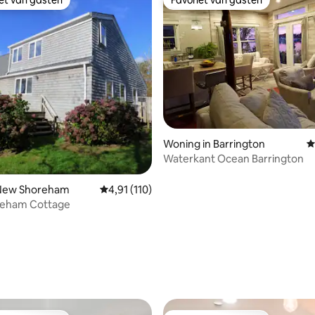
iet van gasten
Favoriet van gasten
 van 4,95 op 5, 120 recensies
Woning in Barrington
G
Waterkant Ocean Barrington
n New Shoreham
Gemiddelde beoordeling van 4,91 op 5, 110 r
4,91 (110)
eham Cottage