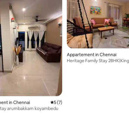
eling van 5 op 5, 7 recensies
Appartement in Chennai
Heritage Family Stay 2BHK|King
bed|AC|Jachthaven 10 min
ent in Chennai
Gemiddelde beoordeling van 5 op 5, 7 r
5 (7)
stay arumbakkam koyambedu