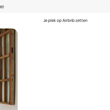
ven
Je plek op Airbnb zetten
en of swipen.