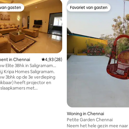
 van gasten
Favoriet van gasten
 van gasten
Favoriet van gasten
ent in Chennai
Gemiddelde beoordeling van 4,93 op 5, 28 r
4,93 (28)
w Elite 3Bhk in Saligramam
g van 4,98 op 5, 44 recensies
ni)
ij Kripa Homes Saligramam.
w 3bhk op de 3e verdieping
hikbaar) heeft projector en
ende badkamers die op unieke
 zijn ontworpen om een goed
euken met alle
engerei Geiser in alle
Woning in Chennai
 voor
Petite Garden Chennai
n ventilatoren. 5 minuten
Neem het hele gezin mee naar
tudio's, Prasad Labs, Vijaya