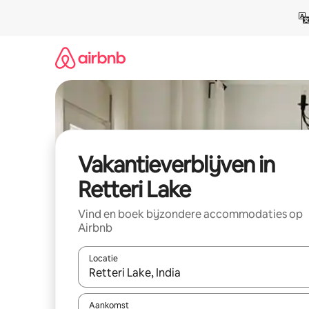
Ga
direct
naar
inhoud
Vakantieverblijven in
Retteri Lake
Vind en boek bijzondere accommodaties op
Airbnb
Locatie
Wanneer er resultaten beschikbaar zijn, maak je 
Aankomst