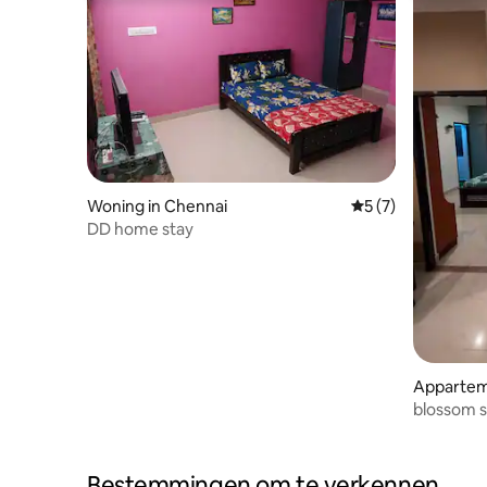
Woning in Chennai
Gemiddelde beoord
5 (7)
DD home stay
Appartem
blossom 
Bestemmingen om te verkennen