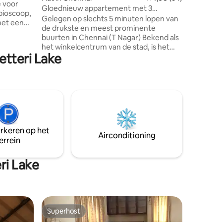
e voor
Gloednieuw appartement met 3
 bioscoop,
slaapkamers | 5 minuten lopen naar T
Gelegen op slechts 5 minuten lopen van
het een
Nagar Shopping
de drukste en meest prominente
buurten in Chennai (T Nagar) Bekend als
n foodie
het winkelcentrum van de stad, is het
et op
etteri Lake
een bruisend gebied vol levendige
e eten en
markten, iconische winkels en rijk
cultureel erfgoed. T Nagar staat bekend
laapkamer,
om zijn uitgebreide scala aan winkels,
vooral voor zijden sari's, gouden
jgt het
sieraden, kleding en restaurants. 5
minuten lopen naar het winkelcentrum
en restaurants 10 minuten lopen naar
arkeren op het
Pondy Bazaar 10 minuten lopen naar
Airconditioning
errein
treinstation Mambalam 25 minuten
rijden naar de internationale luchthaven
ri Lake
Superhost
Superhost