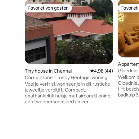
Favoriet van gasten
Favoriet
Favoriet van gasten
Favoriet
Appartem
Gloednieu
Tiny house in Chennai
Gemiddelde beoordelin
4,98 (44)
(Vadapala
Welkom b
Cornerstone - Trinity Heritage-woning
Gloednieu
Voel je verfrist wanneer je in dit rustieke
(lift besc
juweeltje verblijft. Compact,
badkuip 3 slaapkamers met
onafhankelijk huisje met airconditioning,
aangrenz
een tweepersoonsbed en een
manieren
kitchenette. Privacy omdat het niet
verblijf te geven k
verbonden is met het hoofdhuis. De
benodigde keuk
ruimte op de begane grond in de hoek
badkamers UPS beschikbaar
van het huis geeft een knus gevoel.
verlichting e
LUCHTHAVEN-15 min L&T-200 meter 15
van AVM-s
minuten lopen naar DLF IT Park en