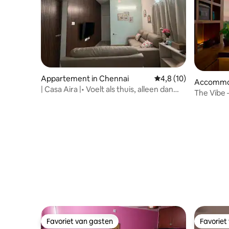
Appartement in Chennai
Gemiddelde beoordeli
4,8 (10)
Accommod
| Casa Aira |• Voelt als thuis, alleen dan
The Vibe 
beter •
penthous
Favoriet van gasten
Favoriet
Favoriet van gasten
Favoriet