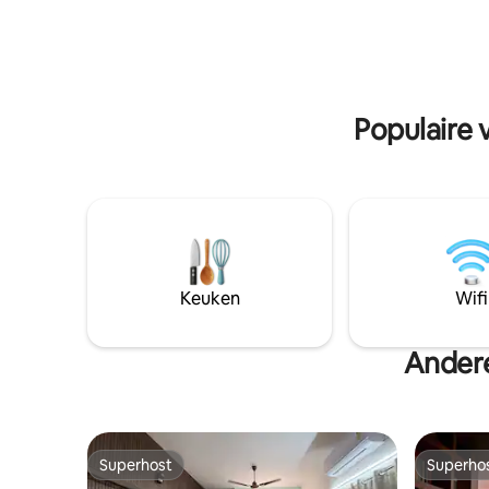
Forum Mall. Op 5-10 minuten van
Chennai Trade Centre. MIOT - 1 km
Hospital, 
afstand, Olympia 3 km, 4 km - Omega-
Op 1 km v
school, gratis parkeren in de enclave
Overdekte park
ROKEN BUITEN DE KAMER... EXTERNE
gezinnen 
GASTEN NIET TOEGESTAAN.
(MOMENTEEL LICHTE
Populaire 
BOUWWERKZAAMHEDEN ACHTER ONS
HUIS.)
Keuken
Wifi
Andere
Superhost
Superho
Superhost
Superho