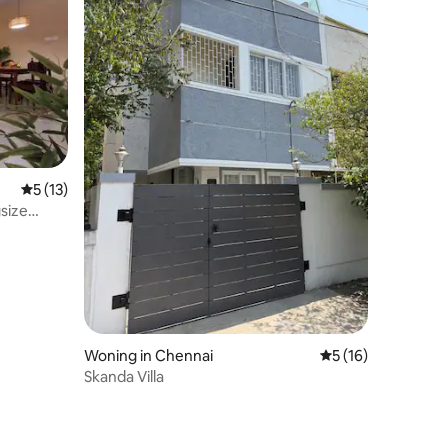
Gemiddelde beoordeling van 5 op 5, 13 recensies
5 (13)
size
ecensies
Woning in Chennai
Gemiddelde beoord
5 (16)
Skanda Villa