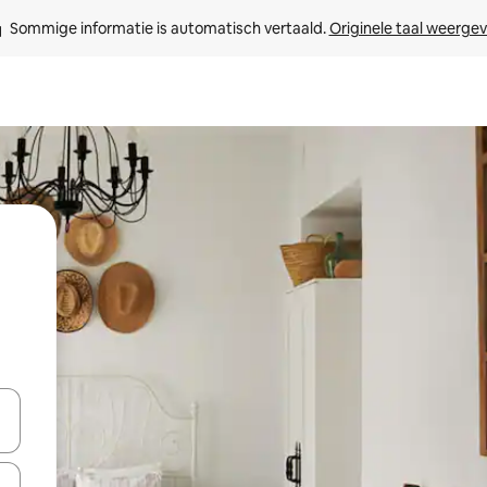
Sommige informatie is automatisch vertaald. 
Originele taal weerge
een keuze met je de pijltjestoetsen omhoog en omlaag, óf door te tikk