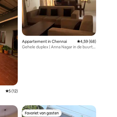
Appartement in Chennai
Gemiddelde beoordelin
4,59 (68)
ecensies
Gehele duplex | Anna Nagar in de buurt
van Round Tana
Gemiddelde beoordeling van 5 op 5, 12 recensies
5 (12)
Favoriet van gasten
Favoriet van gasten