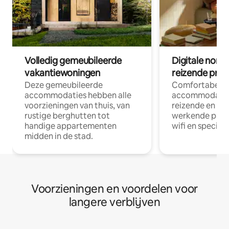
Volledig gemeubileerde
Digitale nom
vakantiewoningen
reizende prof
Deze gemeubileerde
Comfortabele
accommodaties hebben alle
accommodatie
voorzieningen van thuis, van
reizende en op
rustige berghutten tot
werkende profe
handige appartementen
wifi en special
midden in de stad.
Voorzieningen en voordelen voor
langere verblijven