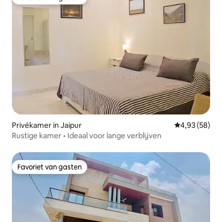
Favoriet van gasten
Privékamer in Jaipur
Gemiddelde be
4,93 (58)
Rustige kamer • Ideaal voor lange verblijven
Favoriet van gasten
Favoriet van gasten