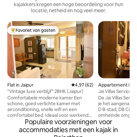
kajakkers kregen een hoge beoordeling voor hun
locatie, netheid en nog veel meer.
Favoriet van gasten
Topfavoriet van gasten
Flat in Jaipur
Gemiddelde beoordeling van 4,
4,97 (62)
Appartement in G
"Vintage luxe verblijf" 2BHK (Jaipur)
Jai Villas Servic
Comfortabele moderne kamer Een
De Jai Villas Serv
schone, goed verlichte kamer met
je het aangename v
airconditioning, snelle wifi en een
D B-stad, DB City 
comfortabel bed. Ideaal voor werkende
omheinde omgeving
Populaire voorzieningen voor
professionals en reizigers. Gelegen in de
en het welzijn va
buurt van cafés, winkels en openbaar
garandeert, op sl
accommodaties met een kajak in
vervoer. Makkelijk inchecken en een
reizen van het tre