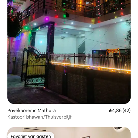
Privékamer in Mathura
Gemiddelde be
4,86 (42)
Kastoori bhawan/Thuisverblijf
Favoriet van gasten