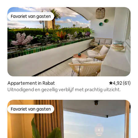
dicht bij alles
Favoriet van gasten
Favoriet van gasten
Appartement in Rabat
Gemiddelde be
4,92 (61)
Uitnodigend en gezellig verblijf met prachtig uitzicht.
Favoriet van gasten
Favoriet van gasten