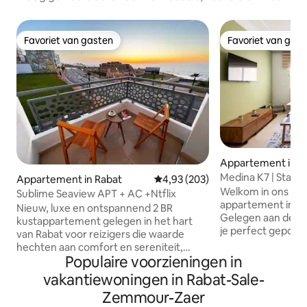
Favoriet van gasten
Favoriet van gas
Favoriet van gasten
Favoriet van gas
Appartement in R
Medina K7 | Stads
Appartement in Rabat
Gemiddelde beoordeling van 4,9
4,93 (203)
Airbnb-kosten
Welkom in ons pra
Sublime Seaview APT + AC +Ntflix
appartement in har
Nieuw, luxe en ontspannend 2 BR
Gelegen aan de Ha
kustappartement gelegen in het hart
je perfect geposi
van Rabat voor reizigers die waarde
genieten van alle
hechten aan comfort en sereniteit,
stad te bieden he
Populaire voorzieningen in
ingericht met smaak en aandacht voor
is volledig uitgeru
details met een verbazingwekkend
vakantiewoningen in Rabat-Sale-
benodigdheden, 
uitzicht op zee. De strategische positie
Zemmour-Zaer
comfortabel bed, 
stelt je in staat om gemakkelijk naar de