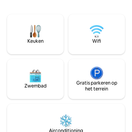
uitgeruste keuken
bezienswaardigheden, restaurants en
woonkamer, waardo
winkels van de stad te lopen. Volledig
voelt. Of je nu op
uitgerust APPARTEMENT, airconditioning
zaken of voor een
in de grote slaapkamer, snelle WIFI,
appartement bied
Netflix, koffie en letterlijk het BESTE
uitvalsbasis voor j
UITZICHT OP de zonsondergang in
kijken ernaar uit 
Rabat Reserveer nu, ik heb alle
mogen verwelko
Keuken
Wifi
voorwaarden ingesteld om je je thuis te
voelen!
Gratis parkeren op
Zwembad
het terrein
Airconditioning