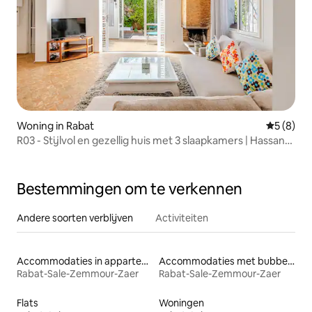
Woning in Rabat
Gemiddeld
5 (8)
R03 - Stijlvol en gezellig huis met 3 slaapkamers | Hassan
Tower Rabat
Bestemmingen om te verkennen
Andere soorten verblijven
Activiteiten
Accommodaties in appartementen met diensten
Accommodaties met bubbelbad
Rabat-Sale-Zemmour-Zaer
Rabat-Sale-Zemmour-Zaer
Flats
Woningen