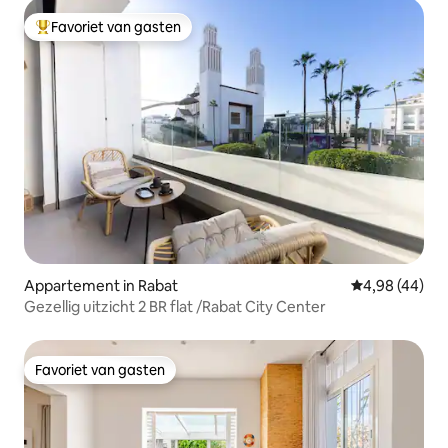
Favoriet van gasten
Topfavoriet van gasten
Appartement in Rabat
Gemiddelde be
4,98 (44)
Gezellig uitzicht 2 BR flat /Rabat City Center
Favoriet van gasten
Favoriet van gasten