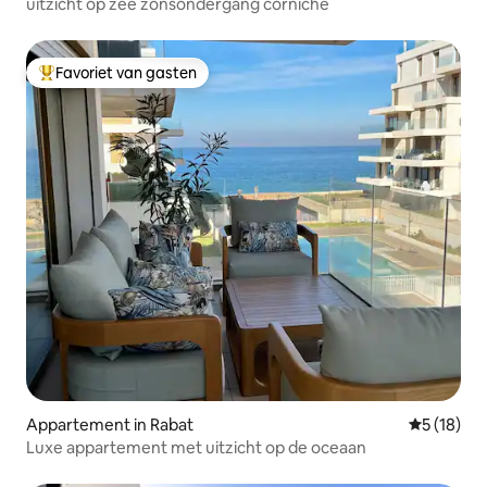
uitzicht op zee zonsondergang corniche
Favoriet van gasten
Topfavoriet van gasten
Appartement in Rabat
Gemiddelde
5 (18)
Luxe appartement met uitzicht op de oceaan