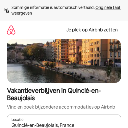
Ga
Sommige informatie is automatisch vertaald. 
Originele taal 
direct
weergeven
naar
inhoud
Je plek op Airbnb zetten
Vakantieverblijven in Quincié-en-
Beaujolais
Vind en boek bijzondere accommodaties op Airbnb
Locatie
Wanneer er resultaten beschikbaar zijn, maak je een keuze met 