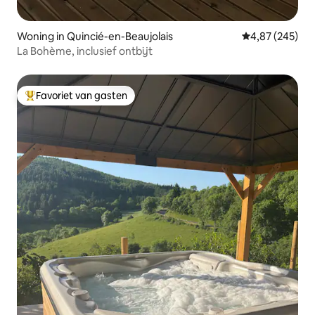
Woning in Quincié-en-Beaujolais
Gemiddelde beo
4,87 (245)
La Bohème, inclusief ontbijt
Favoriet van gasten
Topfavoriet van gasten