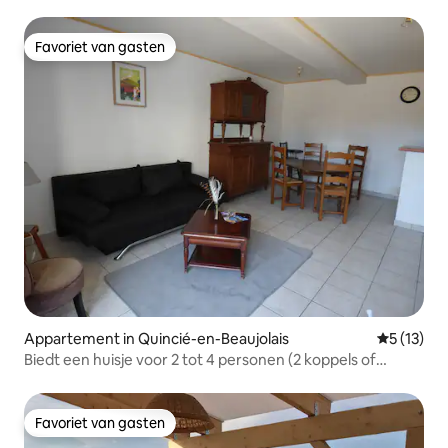
Favoriet van gasten
Favoriet van gasten
Appartement in Quincié-en-Beaujolais
Gemiddeld
5 (13)
Biedt een huisje voor 2 tot 4 personen (2 koppels of
familie)
Favoriet van gasten
Favoriet van gasten