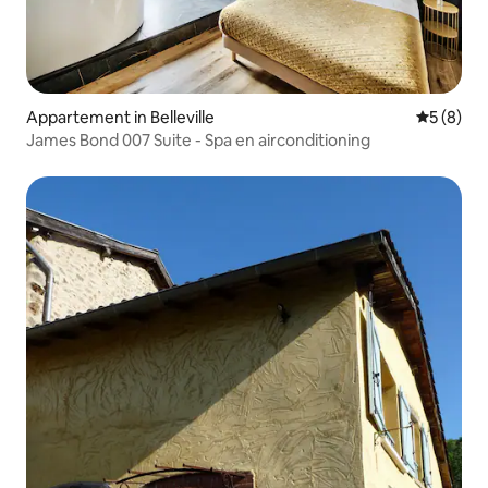
Appartement in Belleville
Gemiddeld
5 (8)
James Bond 007 Suite - Spa en airconditioning