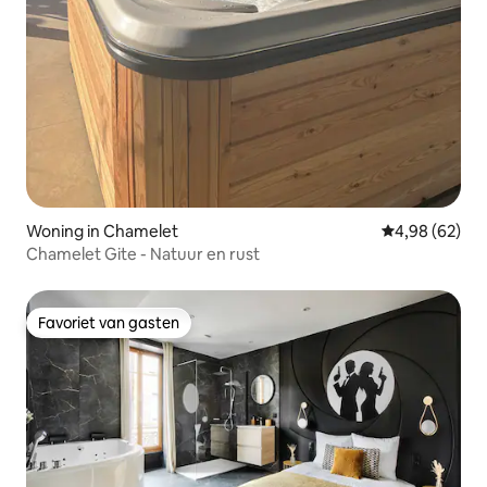
Woning in Chamelet
Gemiddelde be
4,98 (62)
Chamelet Gite - Natuur en rust
Favoriet van gasten
Favoriet van gasten