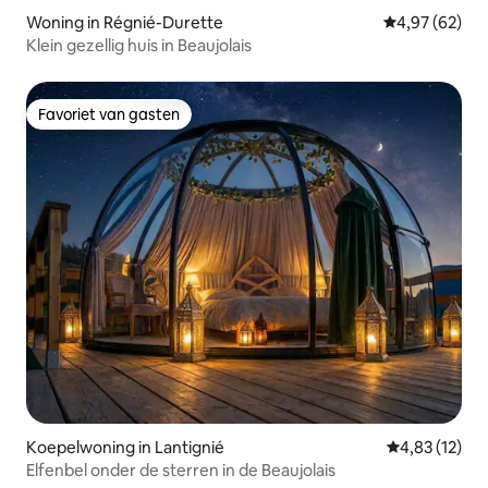
Woning in Régnié-Durette
Gemiddelde be
4,97 (62)
Klein gezellig huis in Beaujolais
Favoriet van gasten
Favoriet van gasten
Koepelwoning in Lantignié
Gemiddelde be
4,83 (12)
Elfenbel onder de sterren in de Beaujolais