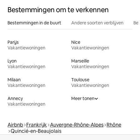
Bestemmingen om te verkennen
Bestemmingen in de buurt
Andere soorten verblijven
Bes
Parijs
Nice
Vakantiewoningen
Vakantiewoningen
Lyon
Marseille
Vakantiewoningen
Vakantiewoningen
Milaan
Toulouse
Vakantiewoningen
Vakantiewoningen
Annecy
Meer tonen
Vakantiewoningen
Airbnb
Frankrijk
Auvergne-Rhône-Alpes
Rhône
Quincié-en-Beaujolais