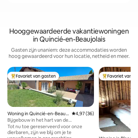
Hooggewaardeerde vakantiewoningen
in Quincié-en-Beaujolais
Gasten zijn unaniem: deze accommodaties worden
hoog gewaardeerd voor hun locatie, netheid en meer.
Favoriet van gasten
Favoriet van g
Topfavoriet van gasten
Topfavoriet van 
Woning in Quincié-en-Beaujo
Gemiddelde beoordeling van 4,
4,97 (36)
lais
Bijgebouw in het hart van de
wijngaarden
Tot nu toe gereserveerd voor onze
dierbaren, zijn we blij om je te