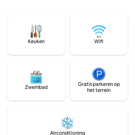
verwelkomen om je te verrassen met
mogelijkheid om je 
nieuwe bestemmingen om te
checken. Ervaar he
ontmoeten, dit alles met een
appartement te bi
hedendaagse fictie van de staat, met
zijn ontwerp, met zijn kleuren,
texturen, laat je verrassen! We hebben
een bevoorrechte locatie. Plan nu
Keuken
Wifi
verhuren!
Gratis parkeren op
Zwembad
het terrein
Airconditioning