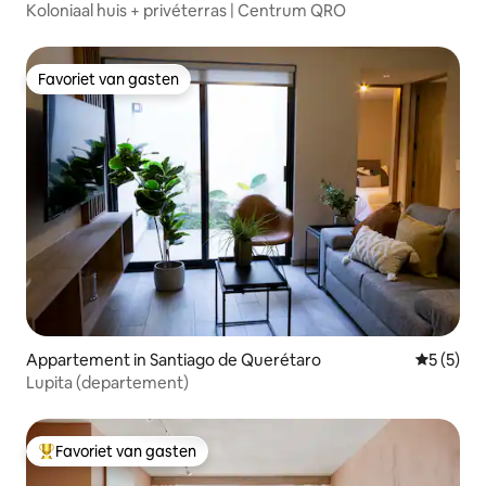
Koloniaal huis + privéterras | Centrum QRO
Favoriet van gasten
Favoriet van gasten
Appartement in Santiago de Querétaro
Gemiddeld
5 (5)
Lupita (departement)
Favoriet van gasten
Topfavoriet van gasten