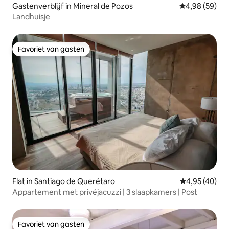
Gastenverblijf in Mineral de Pozos
Gemiddelde be
4,98 (59)
Landhuisje
Favoriet van gasten
Favoriet van gasten
Flat in Santiago de Querétaro
Gemiddelde be
4,95 (40)
Appartement met privéjacuzzi | 3 slaapkamers | Post
Favoriet van gasten
Favoriet van gasten