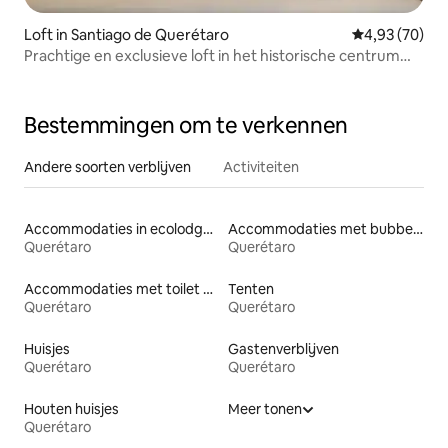
Loft in Santiago de Querétaro
Gemiddelde be
4,93 (70)
Prachtige en exclusieve loft in het historische centrum
van Querétaro.
Bestemmingen om te verkennen
Andere soorten verblijven
Activiteiten
Accommodaties in ecolodges
Accommodaties met bubbelbad
Querétaro
Querétaro
Accommodaties met toilet op toegankelijke hoogte
Tenten
Querétaro
Querétaro
Huisjes
Gastenverblijven
Querétaro
Querétaro
Houten huisjes
Meer tonen
Querétaro