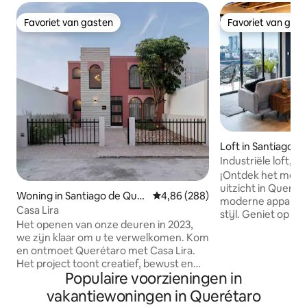
Favoriet van gasten
Favoriet van gas
Favoriet van gasten
Favoriet van gas
Loft in Santiago d
ro
Industriële loft, ui
Airconditioning
¡Ontdek het mee
uitzicht in Queréta
Woning in Santiago de Quer
Gemiddelde beoordeling van 4,8
4,86 (288)
moderne apparteme
étaro
Casa Lira
stijl. Geniet op s
Het openen van onze deuren in 2023,
het centrum van e
we zijn klaar om u te verwelkomen. Kom
op zowel de stad a
en ontmoet Querétaro met Casa Lira.
voor groepen tot 
Het project toont creatief, bewust en
een gezellige en f
Populaire voorzieningen in
authentiek Mexico en is ontstaan uit het
comfort en stijl c
idee om een punt te zijn om naar terug
voor zakenreizen o
vakantiewoningen in Querétaro
te keren, altijd zoals verwacht, je te
gemakkelijke toeg