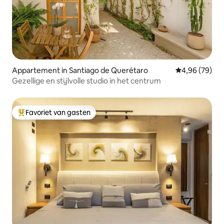
Appartement in Santiago de Querétaro
Gemiddelde be
4,96 (79)
Gezellige en stijlvolle studio in het centrum
Favoriet van gasten
Topfavoriet van gasten