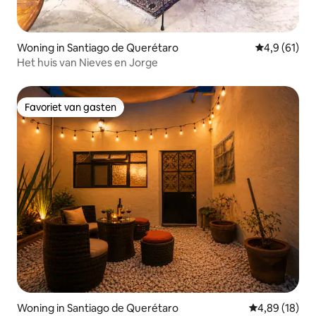
Woning in Santiago de Querétaro
Gemiddelde b
4,9 (61)
Het huis van Nieves en Jorge
Favoriet van gasten
Favoriet van gasten
Woning in Santiago de Querétaro
Gemiddelde be
4,89 (18)