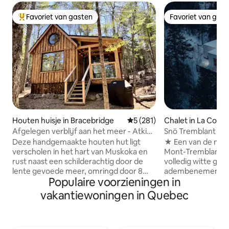
Favoriet van gasten
Favoriet van gas
Topfavoriet van gasten
Favoriet van gas
Houten huisje in Bracebridge
Gemiddelde beoordeling van 
5 (281)
Chalet in La Conc
Afgelegen verblijf aan het meer - Atkins
Snö Tremblant l Ar
Hideaway
spa en uitzicht #1
Deze handgemaakte houten hut ligt
★ Een van de mees
verscholen in het hart van Muskoka en
Mont-Tremblant★ 
rust naast een schilderachtig door de
volledig witte gl
lente gevoede meer, omringd door 8
adembenemend uit
Populaire voorzieningen in
hectare privébos. Geniet op slechts tien
van Mont-Tremblan
minuten van Bracebridge van het
majestueus archit
vakantiewoningen in Quebec
serene leven aan het meer en de
ramen die natuurl
natuurlijke schoonheid, terwijl je dicht
eigentijdse luxe c
bij stadsvoorzieningen, lokale winkels en
minuten van het 