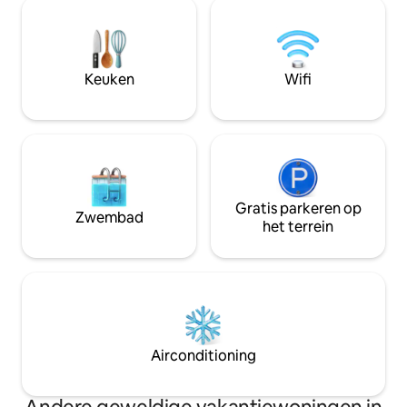
eetgelegenheden blijft. Geniet van
Ski Tremblant. Bat
privéontspanning, gezellige hutcomfort
het einde van de k
en buitenbranden. Een Provincial Park
volledig glazen w
Day Pass is inbegrepen (*waarborg
panoramisch terra
vereist) voor extra avontuur. Kom tot
bubbelbad voor e
Keuken
Wifi
rust, laad op en maak opnieuw contact.
ontspanningserva
ontwerp.
Gratis parkeren op
Zwembad
het terrein
Airconditioning