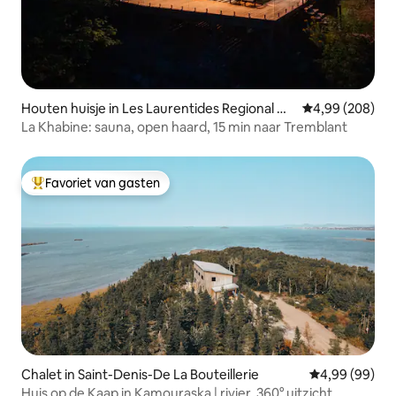
Houten huisje in Les Laurentides Regional Co
Gemiddelde beo
4,99 (208)
unty Municipality
La Khabine: sauna, open haard, 15 min naar Tremblant
Favoriet van gasten
Topfavoriet van gasten
Chalet in Saint-Denis-De La Bouteillerie
Gemiddelde be
4,99 (99)
Huis op de Kaap in Kamouraska | rivier, 360° uitzicht