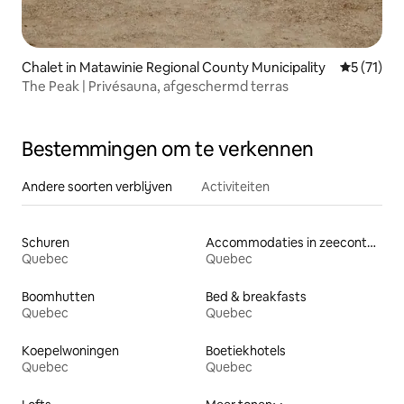
Chalet in Matawinie Regional County Municipality
Gemiddeld
5 (71)
The Peak | Privésauna, afgeschermd terras
Bestemmingen om te verkennen
Andere soorten verblijven
Activiteiten
Schuren
Accommodaties in zeecontainers
Quebec
Quebec
Boomhutten
Bed & breakfasts
Quebec
Quebec
Koepelwoningen
Boetiekhotels
Quebec
Quebec