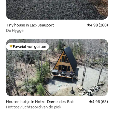
Tiny house in Lac-Beauport
Gemiddelde beo
4,98 (260)
De Hygge
Favoriet van gasten
Topfavoriet van gasten
Houten huisje in Notre-Dame-des-Bois
Gemiddelde be
4,96 (68)
Het toevluchtsoord van de piek