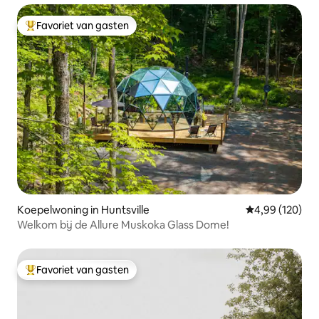
Favoriet van gasten
Topfavoriet van gasten
Koepelwoning in Huntsville
Gemiddelde beo
4,99 (120)
Welkom bij de Allure Muskoka Glass Dome!
Favoriet van gasten
Topfavoriet van gasten