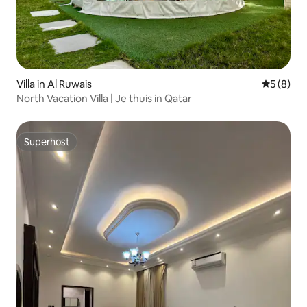
Villa in Al Ruwais
Gemiddeld
5 (8)
North Vacation Villa | Je thuis in Qatar
Superhost
Superhost