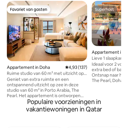
Favoriet van gasten
Superhost
Favoriet van gasten
Superhost
Appartement in 
Lieve 1 slaapkamer
910
Ideaal voor 2 vol
Appartement in Doha
Gemiddelde beoordeling van 4,9
4,93 (137)
extra bed of baby
Ruime studio van 60 m² met uitzicht op
Ontsnap naar het 
zee
Geniet van extra ruimte en een
The Pearl, Doha, i
ontspannend uitzicht op zee in deze
Arabia Towers in 
studio van 60 m² in Porto Arabia, The
1 slaapkamer. Geniet van gratis wifi, een
Pearl. Het appartement is ontworpen
volledig uitgerust
Populaire voorzieningen in
voor twee gasten en beschikt over een
fitnessruimte, zw
queensize bed, een slaapbank, een
Houd er rekening
vakantiewoningen in Qatar
keuken, wifi en een speciale
geen toegang tot h
werkruimte. Het is een praktische keuze
stranden aan de o
voor een ontspannende vakantie, een
omgeving van Wes