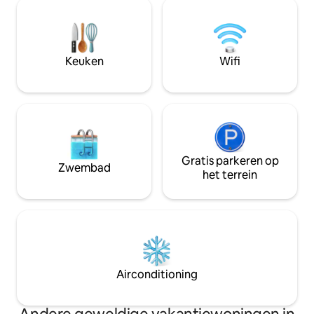
zakenreis of een langer verblijf. Gasten
op slechts 15 minu
kunnen genieten van de fitnessruimte,
Schoonmaken van 
het zwembad, de jacuzzi en toegang tot
niet inbegrepen tij
het strand. Cafés, restaurants, een
Inchecken om 15 u
supermarkt en de promenade aan het
12.00 uur!
Keuken
Wifi
water van Porto Arabia zijn allemaal in
de buurt. De halte van het openbaar
vervoer ligt op ongeveer twee minuten
afstand.
Gratis parkeren op
Zwembad
het terrein
Airconditioning