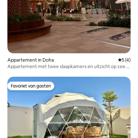
Appartement in Doha
Gemiddeld
5 (4)
Appartement met twee slaapkamers en uitzicht op zee +
dienstpersoneel
Favoriet van gasten
Favoriet van gasten