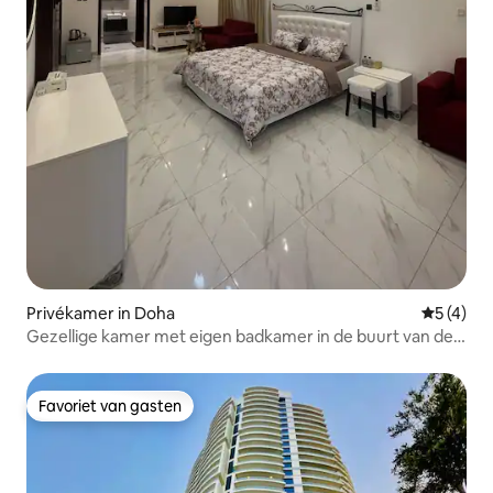
Privékamer in Doha
Gemiddeld
5 (4)
Gezellige kamer met eigen badkamer in de buurt van de
luchthaven en de metro
Favoriet van gasten
Favoriet van gasten