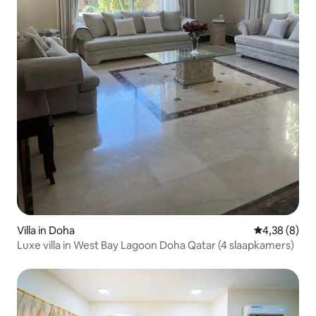
Villa in Doha
Gemiddelde b
4,38 (8)
Luxe villa in West Bay Lagoon Doha Qatar (4 slaapkamers)