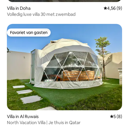
Villa in Doha
Gemiddelde b
4,56 (9)
Volledig luxe villa 30 met zwembad
Favoriet van gasten
Favoriet van gasten
Villa in Al Ruwais
Gemiddeld
5 (8)
North Vacation Villa | Je thuis in Qatar