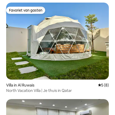
Favoriet van gasten
Favoriet van gasten
Villa in Al Ruwais
Gemiddeld
5 (8)
North Vacation Villa | Je thuis in Qatar