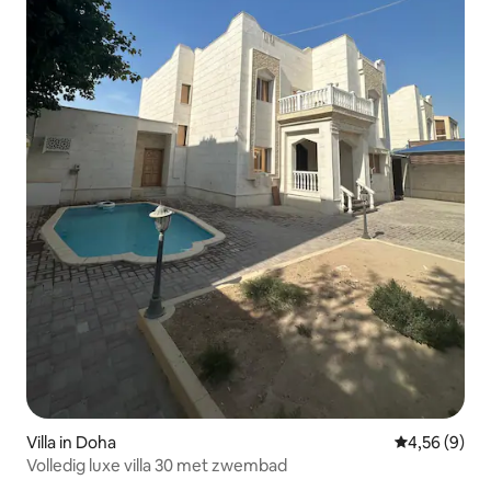
Villa in Doha
Gemiddelde b
4,56 (9)
Volledig luxe villa 30 met zwembad