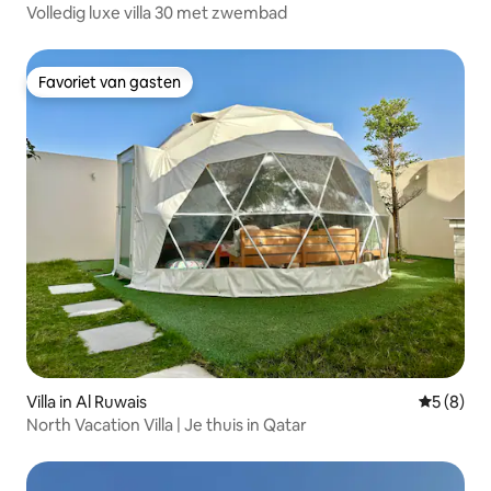
Volledig luxe villa 30 met zwembad
Favoriet van gasten
Favoriet van gasten
Villa in Al Ruwais
Gemiddeld
5 (8)
North Vacation Villa | Je thuis in Qatar