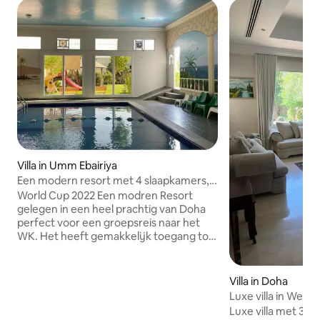
Villa in Umm Ebairiya
Een modern resort met 4 slaapkamers,
een zwembad en een tuin
World Cup 2022 Een modren Resort
gelegen in een heel prachtig van Doha
perfect voor een groepsreis naar het
WK. Het heeft gemakkelijk toegang tot
de belangrijkste voetbalstadions en
winkelcentra . Het resort heeft 4
slaapkamers, 2 meesters . Geschikt voor
Villa in Doha
10 personen, 4 toiletten met douche.
Luxe villa in West
Een fijn verwarmd zwembad . Een tuin
Qatar (4 slaapkam
Luxe villa met 3 
met BBQ-standaard en een ruimte .