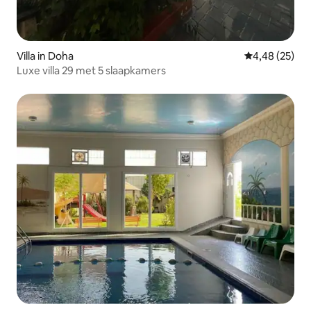
Villa in Doha
Gemiddelde be
4,48 (25)
Luxe villa 29 met 5 slaapkamers