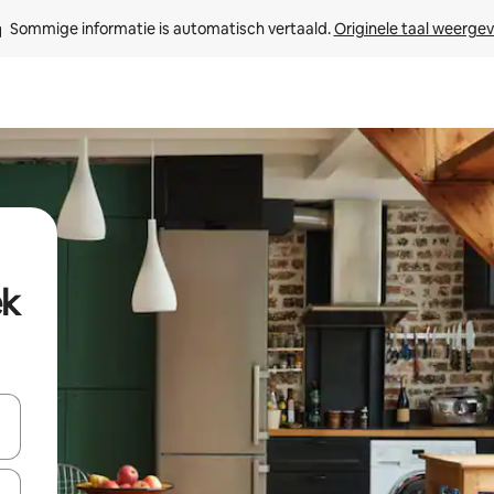
Sommige informatie is automatisch vertaald. 
Originele taal weerge
ek
t
een keuze met je de pijltjestoetsen omhoog en omlaag, óf door te tikk