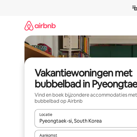
Ga
direct
naar
inhoud
Vakantiewoningen met
bubbelbad in Pyeongta
Vind en boek bijzondere accommodaties me
bubbelbad op Airbnb
Locatie
Wanneer er resultaten beschikbaar zijn, maak je 
Aankomst