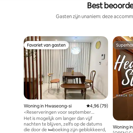
Best beoord
Gasten zijn unaniem: deze accommo
Favoriet van gasten
Superho
Favoriet van gasten
Superho
Woning in Hwaseong-si
Gemiddelde beoordelin
4,96 (79)
<Reserveringen voor september
geopend!> Dongtan Central Park, een
Het is mogelijk om langer dan vijf
geweldige plek voor een wandeling, 2
nachten te blijven, zelfs op de datums
Woning in
slaapkamers #Babybed #5 personen
die door de 🛏️boeking zijn geblokkeerd,