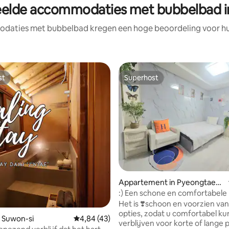
eelde accommodaties met bubbelbad i
daties met bubbelbad kregen een hoge beoordeling voor hun 
st
Superhost
st
Superhost
g van 4,96 op 5, 79 recensies
Appartement in Pyeongtaek-
si
:) Een schone en comfortabele 
thuis Een thuis weg van huis.
Het is ❣️schoon en voorzien van
opties, zodat u comfortabel ku
 Suwon-si
Gemiddelde beoordeling van 4,84 op 5, 43 r
4,84 (43)
verblijven voor korte of lange 