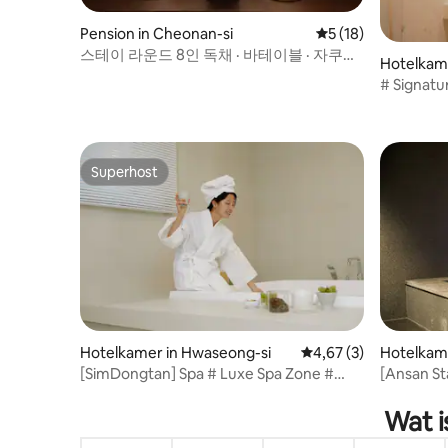
Pension in Cheonan-si
Gemiddelde beoorde
5 (18)
스테이 라운드 8인 독채 · 바테이블 · 자쿠지
Hotelkame
· 불멍 · 침대8 ·주차4대·배달음식O
# Signatu
Droge sau
markt # 
Beam proj
Superhost
Superhost
Hotelkamer in Hwaseong-si
Gemiddelde beoordeli
4,67 (3)
Hotelkame
[SimDongtan] Spa # Luxe Spa Zone #
[Ansan St
Zonnebad # Smart TV # Luxe
Standaar
beddengoed # Seongsim Hospital 3
2 person
Wat i
minuten
Hotel#On