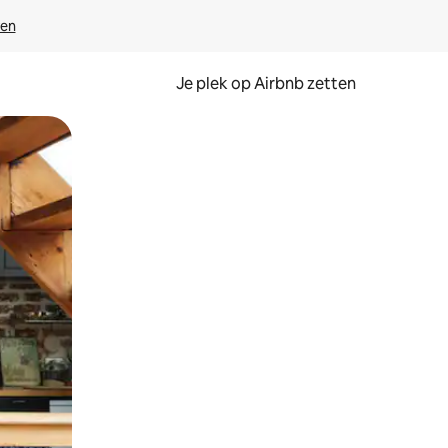
ven
Je plek op Airbnb zetten
en of swipen.