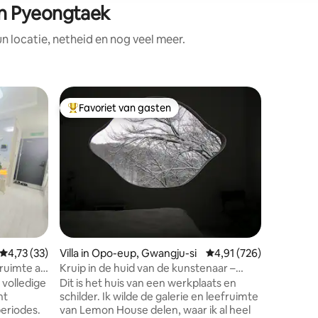
n Pyeongtaek
locatie, netheid en nog veel meer.
Woning i
Favoriet van gasten
Superho
Topfavoriet van gasten
Superho
1e verdi
en kamp
Het gren
Tourist Z
militaire
mooie ex
verschei
gerechte
wel Little I
er veel r
te eten. Ook is de accommodatie
Gemiddelde beoordeling van 4,73 op 5, 33 recensies
4,73 (33)
Villa in Opo-eup, Gwangju-si
Gemiddelde beoordeling
4,91 (726)
gelegen 
om tot rust te
ruimte als
Kruip in de huid van de kunstenaar –
Tradition
Lemon House van Kunio Kudo
 volledige
Dit is het huis van een werkplaats en
open op 
nt
schilder. Ik wilde de galerie en leefruimte
ecensies
van tradi
periodes.
van Lemon House delen, waar ik al heel