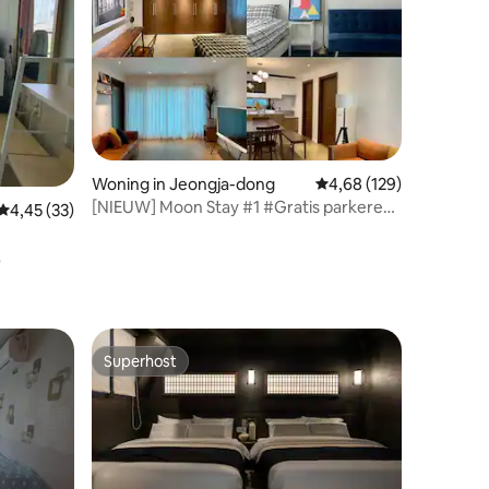
#5 bedden
Woning in Jeongja-dong
Gemiddelde beoordeling
4,68 (129)
[NIEUW] Moon Stay #1 #Gratis parkeren
Gemiddelde beoordeling van 4,45 op 5, 33 recensies
4,45 (33)
#3 KAMERS #Haenggung-dong
#Starfield #KT Weez Park #Vrijstaand
huis #Privé
Superhost
Superhost