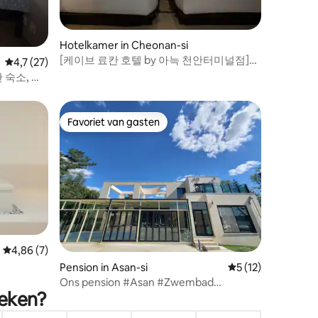
ecensies
Hotelkamer in Cheonan-si
[케이브 료칸 호텔 by 아늑 천안터미널점]
Gemiddelde beoordeling van 4,7 op 5, 27 recensies
4,7 (27)
CAVERN | 동굴 컨셉 | 조적 욕조
 숙소, 교
Favoriet van gasten
Favoriet van gasten
ecensies
Gemiddelde beoordeling van 4,86 op 5, 7 recensies
4,86 (7)
Pension in Asan-si
Gemiddelde beoord
5 (12)
eremonie
Ons pension #Asan #Zwembad
 #4
oeken?
#Vrijstaand huis #Barbecue #Reservoir
arkt
#Ocean View #Speciale prijs #Prijs-