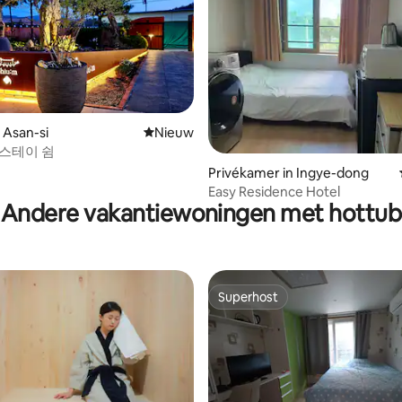
 Asan-si
Nieuwe accommodatie
Nieuw
g van 4,76 op 5, 25 recensies
 스테이 쉼
Privékamer in Ingye-dong
Easy Residence Hotel
Andere vakantiewoningen met hottub
Superhost
Superhost