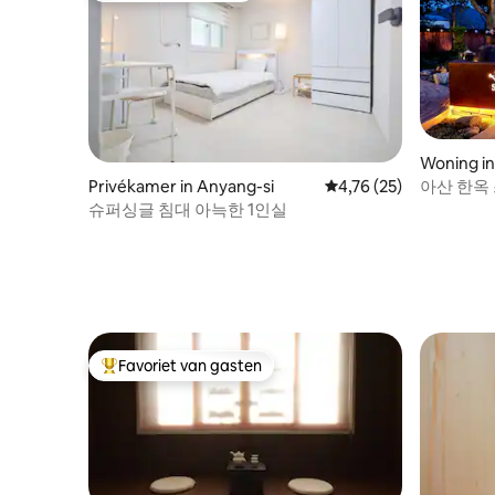
Woning in
Privékamer in Anyang-si
Gemiddelde beoordelin
4,76 (25)
아산 한옥
슈퍼싱글 침대 아늑한 1인실
Favoriet van gasten
Topfavoriet van gasten