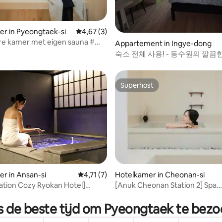
ling van 5 op 5, 18 recensies
r in Pyeongtaek-si
Gemiddelde beoordeling van 4,67 op 5, 3 r
4,67 (3)
re kamer met eigen sauna #
Appartement in Ingye-dong
na # In de buurt van Songtan-
숙소 전체 사용! - 동수원의 깔끔한
Emotionele accommodatie #
통편리3161
ector # Songtan Station
Superhost
Superhost
ng van 4,67 op 5, 3 recensies
r in Ansan-si
Gemiddelde beoordeling van 4,71 op 5, 7 r
4,71 (7)
Hotelkamer in Cheonan-si
ation Cozy Ryokan Hotel]
[Anuk Cheonan Station 2] Spa
d kamer met halfpension#Voor
#Zonnebad #Twinbed #Thee c
en#Ansan Hotel#Ryokan
#Luxe beddengoed #SmartTV
s de beste tijd om Pyeongtaek te bez
sen Hotel#Accommodatie in
minuten van de Seongjeong-m