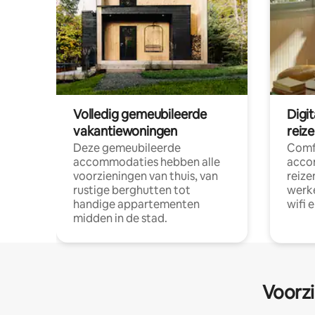
Volledig gemeubileerde
Digi
vakantiewoningen
reiz
Deze gemeubileerde
Comf
accommodaties hebben alle
acco
voorzieningen van thuis, van
reize
rustige berghutten tot
werke
handige appartementen
wifi 
midden in de stad.
Voorzi