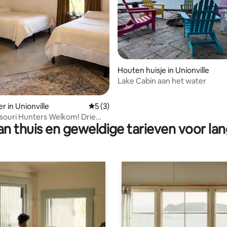
g van 4,94 op 5, 18 recensies
Houten huisje in Unionville
Lake Cabin aan het water
r in Unionville
Gemiddelde beoordeling van 5 op 5, 3 r
5 (3)
souri Hunters Welkom! Drie
n thuis en geweldige tarieven voor lan
e bedden