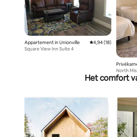
Appartement in Unionville
Gemiddelde beoordelin
4,94 (18)
Square View Inn Suite 4
Privékame
North Mis
Het comfort va
queensiz