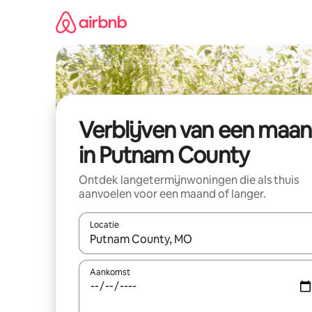
Ga
direct
naar
inhoud
Verblijven van een maa
in Putnam County
Ontdek langetermijnwoningen die als thuis
aanvoelen voor een maand of langer.
Locatie
Wanneer er resultaten beschikbaar zijn, maak je 
Aankomst