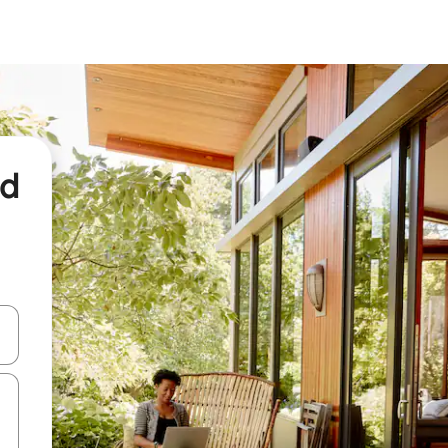
nd
een keuze met je de pijltjestoetsen omhoog en omlaag, óf door te tikk