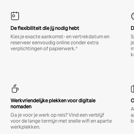
De flexibiliteit die jij nodig hebt
D
Kies je exacte aankomst- en vertrekdatum en
S
reserveer eenvoudig online zonder extra
j
verplichtingen of papierwerk.*
m
k
Werkvriendelijke plekken voor digitale
O
nomaden
A
Ga je voor je werk op reis? Vind een verblijf
a
voor de lange termijn met snelle wifi en aparte
b
werkplekken.