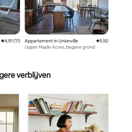
Gemiddelde beoordeling van 4,91 op 5, 11 recensies
4,91 (11)
Appartement in Unionville
Gemiddelde beoord
5 (6)
Upper Maple Acres, begane grond
ecensies
gere verblijven