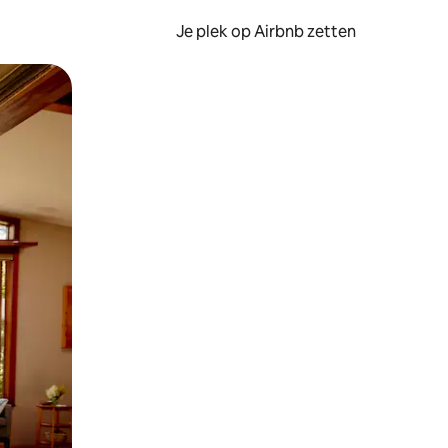
Je plek op Airbnb zetten
en of swipen.