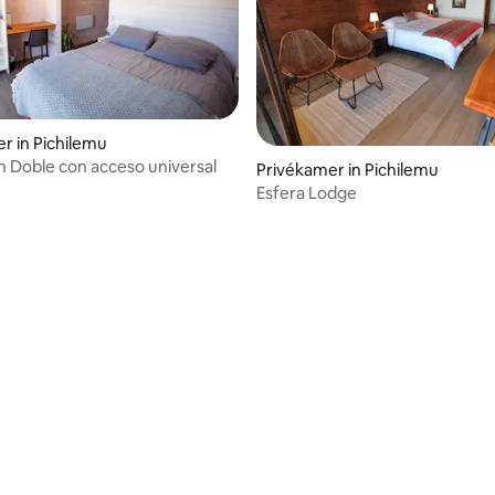
r in Pichilemu
n Doble con acceso universal
g van 4,81 op 5, 31 recensies
Privékamer in Pichilemu
Esfera Lodge
ng van 4,9 op 5, 61 recensies