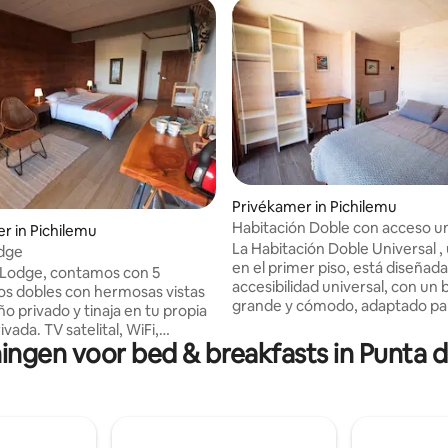
Privékamer in Pichilemu
Habitación Doble con acceso un
g van 4,81 op 5, 31 recensies
r in Pichilemu
La Habitación Doble Universal ,
odge
en el primer piso, está diseñad
 Lodge, contamos con 5
accesibilidad universal, con un
os dobles con hermosas vistas
grande y cómodo, adaptado para
ño privado y tinaja en tu propia
ruedas. La habitación también 
ivada. TV satelital, WiFi,
equipada con un escritorio, cló
ingen voor bed & breakfasts in Punta 
opas, vasos, vajilla e incluye
balcón con vistas al patio del ho
lida
Además, cuenta con TV, calefa
 Playa Hermosa para hacer Surf,
wifi, asegurando una estadía 
 Board o paseos por la playa a
conectada para el huésped
Lobos. Para comer tienes a 1
minando el centro comercial