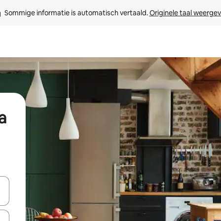
Sommige informatie is automatisch vertaald. 
Originele taal weerge
a
een keuze met je de pijltjestoetsen omhoog en omlaag, óf door te tikk