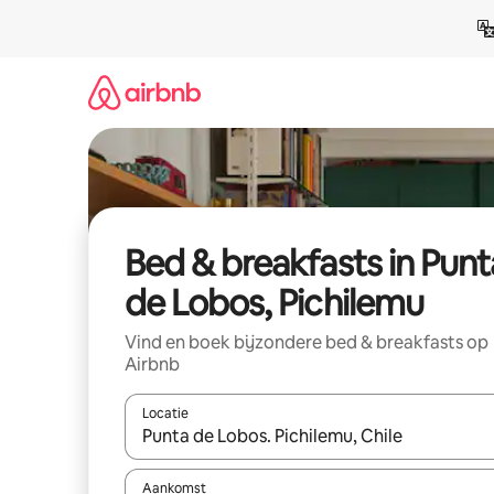
Ga
direct
naar
inhoud
Bed & breakfasts in Punt
de Lobos, Pichilemu
Vind en boek bijzondere bed & breakfasts op
Airbnb
Locatie
Wanneer er resultaten beschikbaar zijn, maak je 
Aankomst