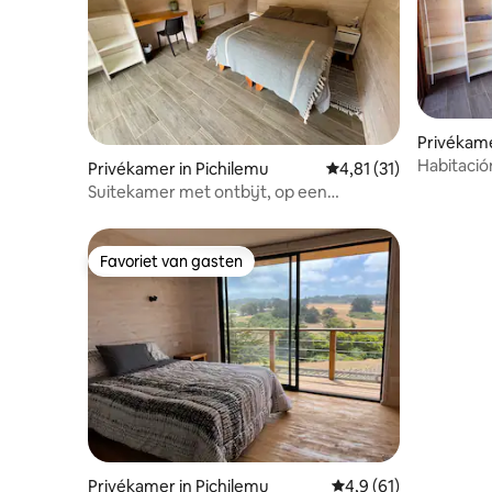
Privékame
Habitació
Privékamer in Pichilemu
Gemiddelde beoordelin
4,81 (31)
Suitekamer met ontbijt, op een
steenworp afstand van het strand
Favoriet van gasten
Favoriet van gasten
Privékamer in Pichilemu
Gemiddelde beoordeli
4,9 (61)