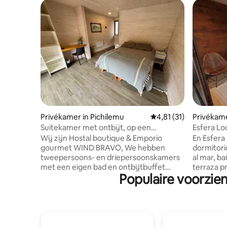
Privékamer in Pichilemu
Gemiddelde beoordelin
4,81 (31)
Privékame
Suitekamer met ontbijt, op een
Esfera L
steenworp afstand van het strand
Wij zijn Hostal boutique & Emporio
En Esfera
gourmet WIND BRAVO, We hebben
dormitori
tweepersoons- en driepersoonskamers
al mar, ba
met een eigen bad en ontbijtbuffet
terraza pr
Populaire voorzien
inbegrepen. We hebben ook fietsen,
minibar, c
kajaks, planken, planken, pakken,
desayuno. A 50 metros está la sa
bubbelbad, smart-tv, kabel, wifi, patio,
privada a
grill en interne parkeergelegenheid. Rust
kite, Body
op loopafstand van de zee met het
Punta de 
geluid van zijn golven. Gelegen aan Calle
minuto ca