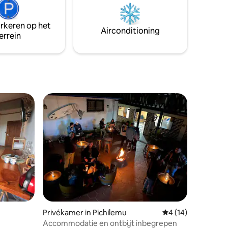
arkeren op het
Airconditioning
errein
Privékamer in Pichilemu
Gemiddelde beoord
4 (14)
Accommodatie en ontbijt inbegrepen