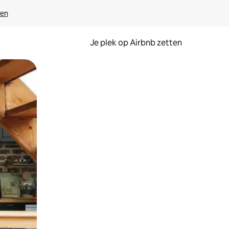
ven
Je plek op Airbnb zetten
en of swipen.