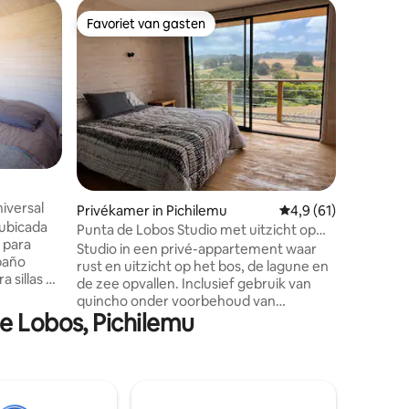
Favoriet van gasten
Favoriet van gasten
Privékam
Accommod
Centraal 
iversal
Privékamer in Pichilemu
Gemiddelde beoordel
4,9 (61)
eigen b
 ubicada
Punta de Lobos Studio met uitzicht op
a para
het bos 2
Studio in een privé-appartement waar
 baño
rust en uitzicht op het bos, de lagune en
 sillas de
de zee opvallen. Inclusief gebruik van
esta
quincho onder voorbehoud van
set y un
de Lobos, Pichilemu
voorafgaande reservering. Het heeft
stal.
parkeergelegenheid bij de
cción y
accommodatie.
cómoda y