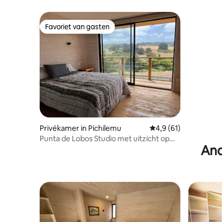
steenworp afstand van het strand
Favoriet van gasten
Favoriet van gasten
Privékamer in Pichilemu
Gemiddelde beoordeli
4,9 (61)
Punta de Lobos Studio met uitzicht op
And
het bos 2