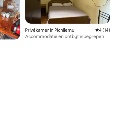
Privékamer in Pichilemu
Gemiddelde beoord
4 (14)
Accommodatie en ontbijt inbegrepen