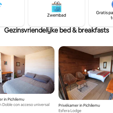
con diversos tipos de cocina
 está La Quilla con excelente
Gratis p
stronómica.
Zwembad
t
Gezinsvriendelijke bed & breakfasts
r in Pichilemu
n Doble con acceso universal
g van 4,81 op 5, 31 recensies
Privékamer in Pichilemu
Esfera Lodge