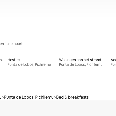
n in de buurt
Huisdiervriendelijke accommodaties
Hostels
Woningen aan het strand
Punta de Lobos, Pichilemu
Punta de Lobos, Pichilemu
Pun
u
Punta de Lobos, Pichilemu
Bed & breakfasts