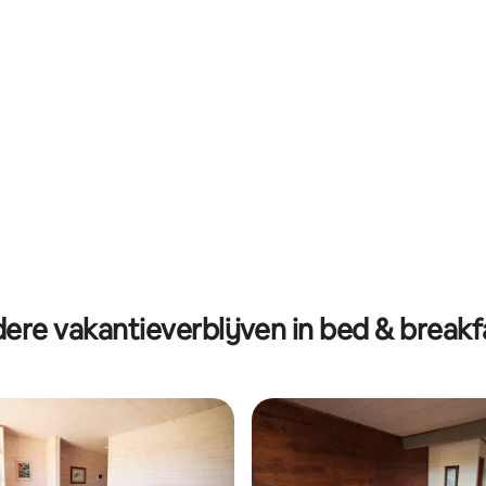
ng van 4,9 op 5, 61 recensies
ere vakantieverblijven in bed & breakf