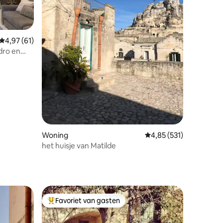
Gemiddelde beoordeling van 4,97 op 5, 61 recensies
4,97 (61)
dro en
Woning
Gemiddelde beoordelin
4,85 (531)
het huisje van Matilde
ecensies
Favoriet van gasten
Topfavoriet van gasten