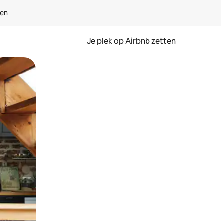
ven
Je plek op Airbnb zetten
en of swipen.