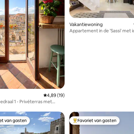
Vakantiewoning
Appartement in de 'Sassi' met i
g van 4,92 op 5, 26 recensies
privéspa
Gemiddelde beoordeling van 4,89 op 5, 19 r
4,89 (19)
edraal 1 - Privéterras met
p de Sassi
iet van gasten
Favoriet van gasten
iet van gasten
Topfavoriet van gasten