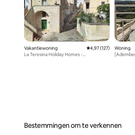
Vakantiewoning
Gemiddelde beoordeling
4,97 (127)
Woning
La Teresina Holiday Homes -
[Ademben
Appartement La Via
Antosa
Bestemmingen om te verkennen