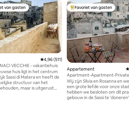
iet van gasten
Favoriet van gasten
iet van gasten
Topfavoriet van gasten
 van 4,89 op 5, 816 recensies
Gemiddelde beoordeling van 4,96 op 5, 511 r
4,96 (511)
NACI VECCHIE - vakantiehuis
Appartement
G
euwse huis ligt in het centrum
Apartment-Apartment-Privat
ijk Sassi di Matera en heeft de
Bathroom-City View
Wij zijn Silvia en Rosanna en 
elijke structuur van het
een grote liefde voor onze sta
houden, maar is uitgerust
hebben we besloten om dit pra
moderne voorzieningen en
gebouw in de Sassi te 'doneren
oning. Het is licht en biedt een
houden ervan om ons te omri
h uitzicht op de Sassi, waarvan
mensen van over de hele were
enieten vanaf het
ze onze culturele en
stieke balkon waar je kunt
ervaringsachtergrond verrijke
ten. Zowel gratis als
doel is om een gids voor onze 
arkeren op straat en betaalde