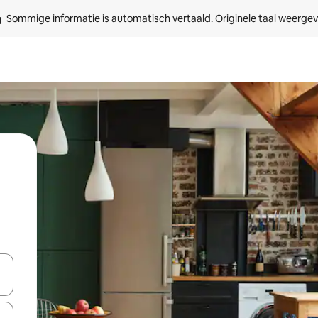
Sommige informatie is automatisch vertaald. 
Originele taal weerge
een keuze met je de pijltjestoetsen omhoog en omlaag, óf door te tikk