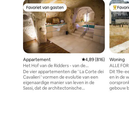
Favoriet van gasten
Favor
Favoriet van gasten
Topfavor
Appartement
Gemiddelde beoordeling
4,89 (816)
Woning
Het Hof van de Ridders - van de
ALLE FOR
Trompetter, Matera
De vier appartementen die ' La Corte dei
Dit 19e-e
Cavalieri ' vormen de evolutie van een
en in de w
eigenaardige manier van leven in de
oorspronk
Sassi, dat de architectonische
gebouw be
restauratiewerkzaamheden die tot nu
met alle 
toe zijn uitgevoerd volledig herkenbaar
airconditi
zijn gebleven. Een recente en
fantastisc
zorgvuldige renovatiewerkzaamheden
je kunt g
heeft dit oude wooncomplex veranderd
karakteri
in moderne, functionele, comfortabele
dineren of ontbij
en smaakvol ingerichte appartementen.
betaald p