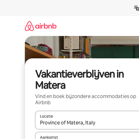
Ga
direct
naar
inhoud
Vakantieverblijven in
Matera
Vind en boek bijzondere accommodaties op
Airbnb
Locatie
Wanneer er resultaten beschikbaar zijn, maak je 
Aankomst