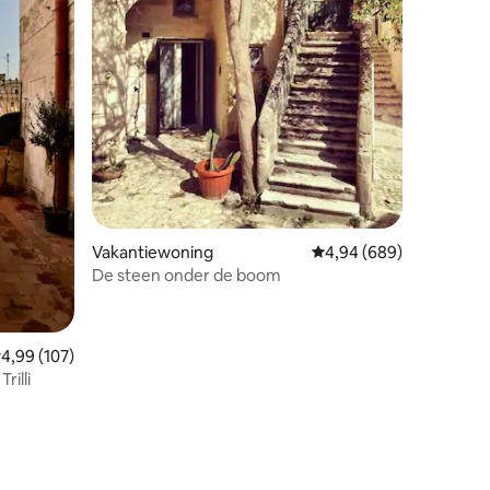
ecensies
Vakantiewoning
Gemiddelde beoordeling
4,94 (689)
De steen onder de boom
emiddelde beoordeling van 4,99 op 5, 107 recensies
4,99 (107)
rilli