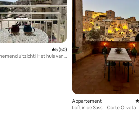
 van 4,97 op 5, 127 recensies
Gemiddelde beoordeling van 5 op 5, 50 r
5 (50)
emend uitzicht] Het huis van
Appartement
G
Loft in de Sassi - Corte Oliveta - T