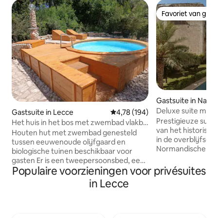
Favoriet van gas
Favoriet van gas
Gastsuite in Nard
Deluxe suite met 
Gastsuite in Lecce
Gemiddelde beoordeling van 4,7
4,78 (194)
uitzicht op de sta
Prestigieuze suite 
Het huis in het bos met zwembad vlakbij
van het historisc
de zee
Houten hut met zwembad genesteld
in de overblijfsel
tussen eeuwenoude olijfgaard en
Normandische kas
biologische tuinen beschikbaar voor
het buitenzwembad
gasten Er is een tweepersoonsbed, een
monumentale tui
Populaire voorzieningen voor privésuites
bank, een keuken met airconditioning.
met een andere k
De badkamer in de buurt van de hut is
in Lecce
unieke en elegan
buiten gelegen, groot en comfortabel
uit een woonkame
Buiten is er een ontspanningsruimte,
tweepersoonsslaa
een buitendouche, een barbecue en
bed en badkamer 
een zwembad ideale structuur voor de