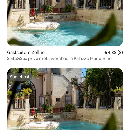
Gastsuite in Zollino
Gemiddelde b
4,88 (8)
Suite&Spa privé met zwembad in Palazzo Mandurino
Superhost
Superhost