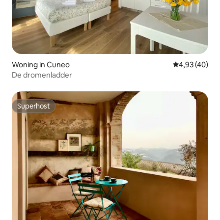
Woning in Cuneo
Gemiddelde be
4,93 (40)
De dromenladder
Superhost
Superhost