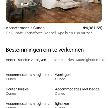
Appartement in Cuneo
Gemiddelde beo
4,98 (168)
De Rubatti-Tornaforte-koepel: Apollo en zijn muzen
Bestemmingen om te verkennen
Andere soorten verblijven
Beste bezienswaardigheden in de 
Accommodaties nabij een strand
Woningen
Cuneo
Cuneo
Houten huisjes
Accommodaties met bedden op toegankelijke hoogte
Cuneo
Cuneo
Accommodaties nabij een meer
Rijhuizen