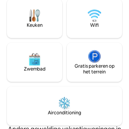
de bovenverdieping (toegang via een
Binnen zorgen de 
steile trap). 📍 Totale privacy, op 20
samengestelde ru
minuten lopen van het centrum, tussen
verblijf waarbij je
rust en comfort. Vintage 👑 charme,
bent, maar een ga
originele details, unieke sfeer. 🌳 Ideaal
Keuken
Wifi
authentieke ervar
voor wie op zoek is naar ontspanning,
natuur en exclusieve charme!
Gratis parkeren op
Zwembad
het terrein
Airconditioning