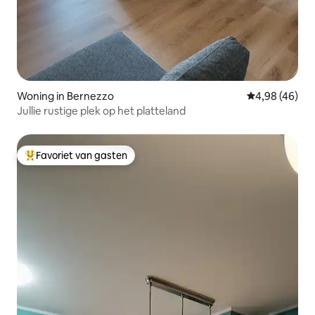
Woning in Bernezzo
Gemiddelde be
4,98 (46)
Jullie rustige plek op het platteland
Favoriet van gasten
Topfavoriet van gasten