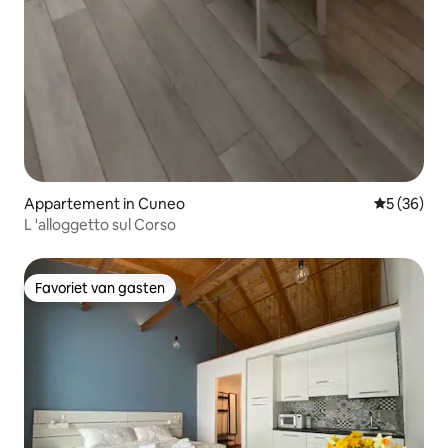
Appartement in Cuneo
Gemiddelde
5 (36)
L 'alloggetto sul Corso
Favoriet van gasten
Favoriet van gasten