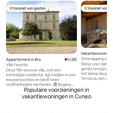
Favoriet van gasten
Favoriet van g
Topfavoriet van gasten
Topfavoriet van 
Vakantiewoning in
Ontsnapping op he
Appartement in Bra
Gemiddelde beoordeling van
5 (28)
privéminizwembad
Stel je voor dat je
Villa Favorita
geniet terwijl de
Deze 19e-eeuwse villa, ooit een
het kleine dorp in
koninklijke residentie, ligt midden in een
Terrazza, een des
eeuwenoud bos en biedt twee
geschiedenis en c
onafhankelijke eenheden: 🏛 Begane
topkwaliteit sam
Populaire voorzieningen in
grond van de villa met vier slaapkamers,
hoogtepunt? Je e
twee badkamers en een open keuken.
vakantiewoningen in Cuneo
het dak. Een gehe
🌿 Rustiek op het platteland op twee
paradijs voor twee
verdiepingen met een woonkamer op
genieten van mom
de begane grond en een slaapkamer op
ontspanning, opge