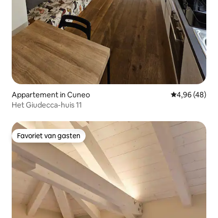
Appartement in Cuneo
Gemiddelde be
4,96 (48)
Het Giudecca-huis 11
Favoriet van gasten
Favoriet van gasten