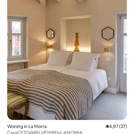
Woning in La Morra
Gemiddelde be
4,97 (37)
CasaOTTO@BELVEDEREinLAMORRA