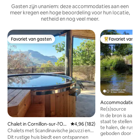
Gasten zijn unaniem: deze accommodaties aan een
meer kregen een hoge beoordeling voor hun locatie,
netheid en nog veel meer.
Favoriet van gasten
Favoriet van g
Favoriet van gasten
Topfavoriet van 
Accommodatie in
bon-sur-Lignon
Re(s)source
In de bron is aan a
staat te stellen h
Chalet in Cornillon-sur-l'Oul
Gemiddelde beoordeling van 4,9
4,96 (182)
te halen, de rust e
e
Chalets met Scandinavische jacuzzi en
geboden door dez
uitzicht op de vallei
Dit rustige huis biedt een ontspannen
bewaard gebleven