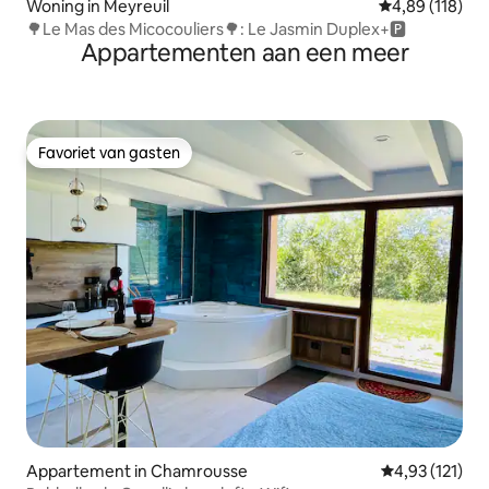
Woning in Meyreuil
Gemiddelde beo
4,89 (118)
🌳Le Mas des Micocouliers🌳: Le Jasmin Duplex+🅿
Appartementen aan een meer
Favoriet van gasten
Favoriet van gasten
Appartement in Chamrousse
Gemiddelde be
4,93 (121)