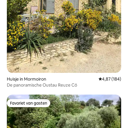
Huisje in Mormoiron
Gemiddelde beo
4,87 (184)
De panoramische Oustau Reuze Cō
Favoriet van gasten
Favoriet van gasten