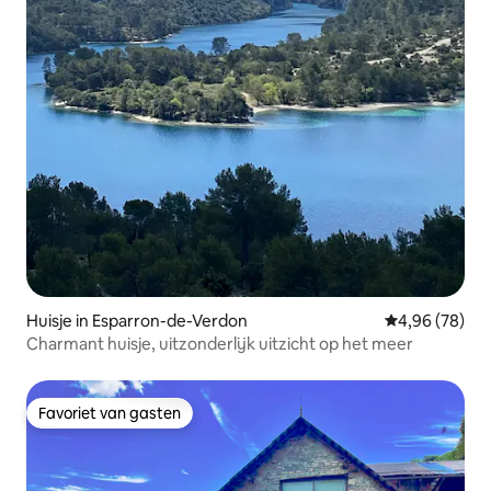
Huisje in Esparron-de-Verdon
Gemiddelde be
4,96 (78)
Charmant huisje, uitzonderlijk uitzicht op het meer
Favoriet van gasten
Favoriet van gasten