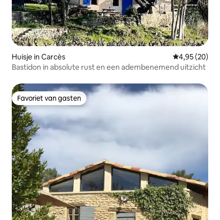
Huisje in Carcès
Gemiddelde be
4,95 (20)
Bastidon in absolute rust en een adembenemend uitzicht
Favoriet van gasten
Favoriet van gasten