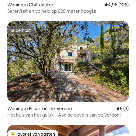
Woning in Châteaufort
Gemiddelde beo
4,96 (106)
Sereniteit en volheid op 620 meter hoogte
Superhost
Superhost
Woning in Esparron-de-Verdon
Gemiddeld
5 (3)
Het huis van het geluk – Aan de oevers van de Verdon!
Favoriet van gasten