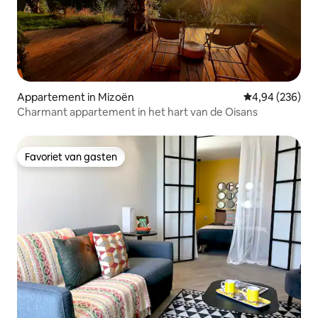
Appartement in Mizoën
Gemiddelde beo
4,94 (236)
Charmant appartement in het hart van de Oisans
Favoriet van gasten
Favoriet van gasten