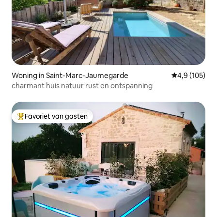
Woning in Saint-Marc-Jaumegarde
Gemiddelde be
4,9 (105)
charmant huis natuur rust en ontspanning
Favoriet van gasten
Topfavoriet van gasten