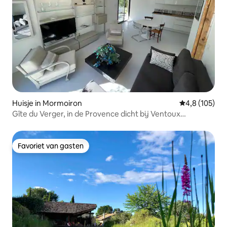
Huisje in Mormoiron
Gemiddelde be
4,8 (105)
Gîte du Verger, in de Provence dicht bij Ventoux
zwembad
Favoriet van gasten
Favoriet van gasten