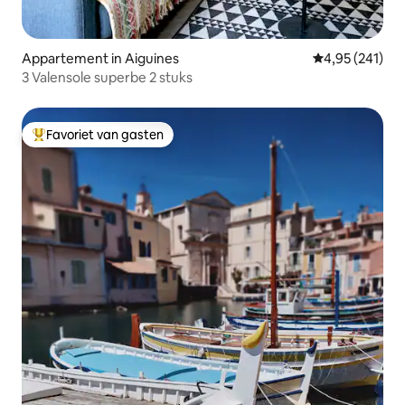
Appartement in Aiguines
Gemiddelde beo
4,95 (241)
3 Valensole superbe 2 stuks
Favoriet van gasten
Topfavoriet van gasten