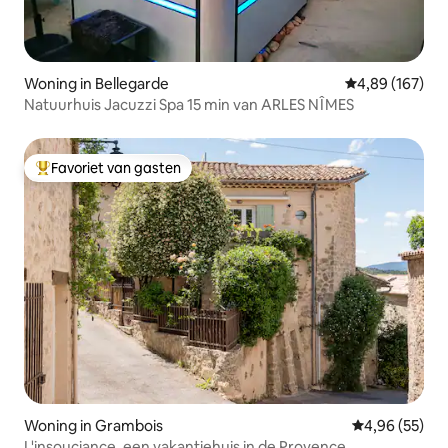
Woning in Bellegarde
Gemiddelde beo
4,89 (167)
Natuurhuis Jacuzzi Spa 15 min van ARLES NÎMES
Favoriet van gasten
Topfavoriet van gasten
Woning in Grambois
Gemiddelde be
4,96 (55)
L'insouciance, een vakantiehuis in de Provence