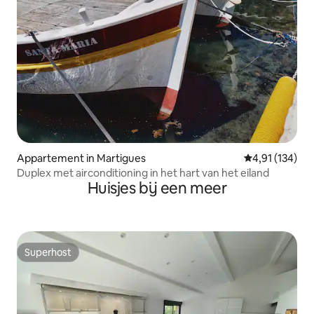
Appartement in Martigues
Gemiddelde beo
4,91 (134)
Duplex met airconditioning in het hart van het eiland
Huisjes bij een meer
Superhost
Superhost