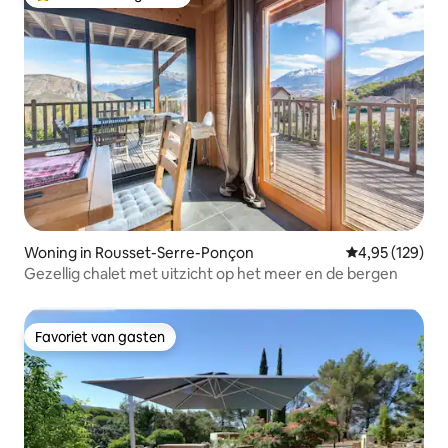
Topfavoriet van gasten
Woning in Rousset-Serre-Ponçon
Gemiddelde beo
4,95 (129)
Gezellig chalet met uitzicht op het meer en de bergen
Favoriet van gasten
Favoriet van gasten