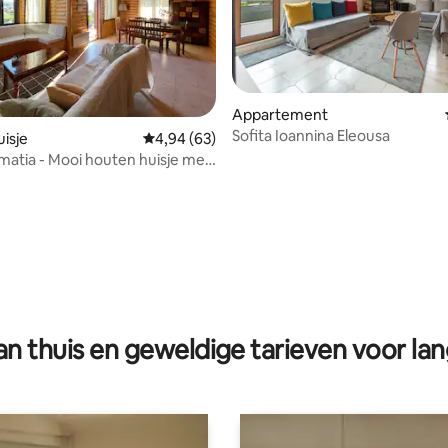
Appartement
Sofita Ioannina Eleousa
isje
Gemiddelde beoordeling van 4,94 op 5, 63 r
4,94 (63)
imatia - Mooi houten huisje met
rd
g van 4,86 op 5, 28 recensies
n thuis en geweldige tarieven voor lan