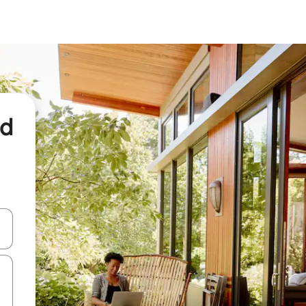
nd
een keuze met je de pijltjestoetsen omhoog en omlaag, óf door te tikk