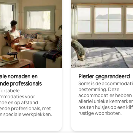
tale nomaden en
Plezier gegarandeerd
ende professionals
Soms is de accommodati
bestemming. Deze
ortabele
accommodaties hebben
mmodaties voor
allerlei unieke kenmerken
nde en op afstand
houten huisjes op een klif
nde professionals, met
rustige woonboten.
en speciale werkplekken.