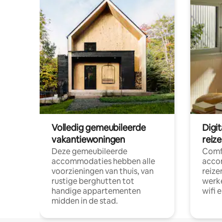
Volledig gemeubileerde
Digi
vakantiewoningen
reiz
Deze gemeubileerde
Comf
accommodaties hebben alle
acco
voorzieningen van thuis, van
reize
rustige berghutten tot
werke
handige appartementen
wifi 
midden in de stad.