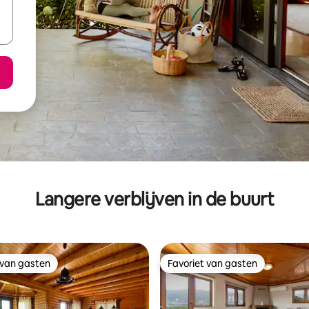
Langere verblijven in de buurt
 van gasten
Favoriet van gasten
 van gasten
Favoriet van gasten