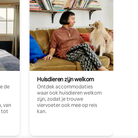
Huisdieren zijn welkom
e de
Ontdek accommodaties
waar ook huisdieren welkom
zijn, zodat je trouwe
, van
viervoeter ook mee op reis
 tot
kan.