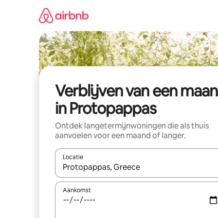
Ga
direct
naar
inhoud
Verblijven van een maa
in Protopappas
Ontdek langetermijnwoningen die als thuis
aanvoelen voor een maand of langer.
Locatie
Wanneer er resultaten beschikbaar zijn, maak je 
Aankomst