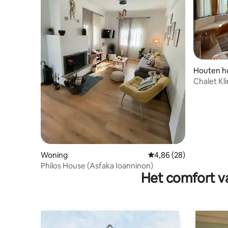
Houten hu
Chalet Kl
open haa
Woning
Gemiddelde beoordelin
4,86 (28)
Philos House (Asfaka Ioanninon)
Het comfort va