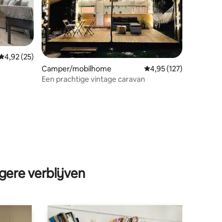
Gemiddelde beoordeling van 4,92 op 5, 25 recensies
4,92 (25)
ecensies
Camper/mobilhome
Gemiddelde beoordelin
4,95 (127)
Een prachtige vintage caravan
gere verblijven