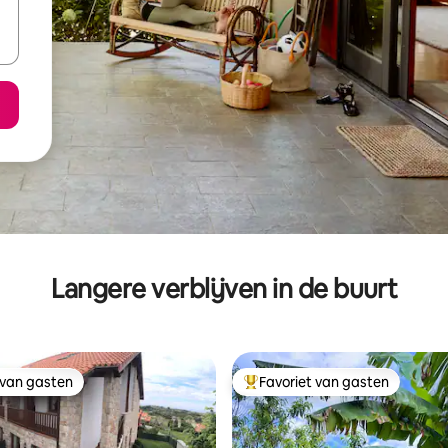
Langere verblijven in de buurt
 van gasten
Favoriet van gasten
 van gasten
Topfavoriet van gasten