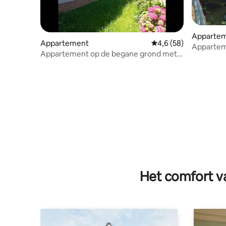
Apparte
Appartement
Gemiddelde beoordeli
4,6 (58)
Apparteme
Appartement op de begane grond met
verdiepin
eigen tuin.
Het comfort va