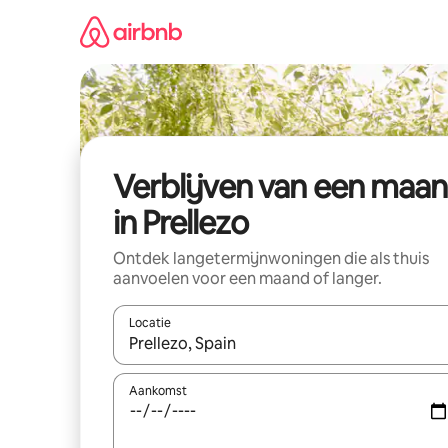
Ga
direct
naar
inhoud
Verblijven van een maa
in Prellezo
Ontdek langetermijnwoningen die als thuis
aanvoelen voor een maand of langer.
Locatie
Wanneer er resultaten beschikbaar zijn, maak je 
Aankomst