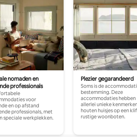
tale nomaden en
Plezier gegarandeerd
ende professionals
Soms is de accommodati
bestemming. Deze
ortabele
accommodaties hebben
mmodaties voor
allerlei unieke kenmerken
nde en op afstand
houten huisjes op een klif
nde professionals, met
rustige woonboten.
en speciale werkplekken.