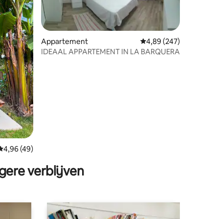
ecensies
Appartement
Gemiddelde beoordeling
4,89 (247)
IDEAAL APPARTEMENT IN LA BARQUERA
Gemiddelde beoordeling van 4,96 op 5, 49 recensies
4,96 (49)
gere verblijven