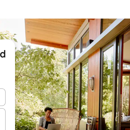
nd
een keuze met je de pijltjestoetsen omhoog en omlaag, óf door te tikk