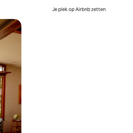
Je plek op Airbnb zetten
en of swipen.