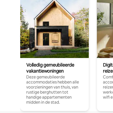
Volledig gemeubileerde
Digi
vakantiewoningen
reiz
Deze gemeubileerde
Comf
accommodaties hebben alle
acco
voorzieningen van thuis, van
reize
rustige berghutten tot
werke
handige appartementen
wifi 
midden in de stad.