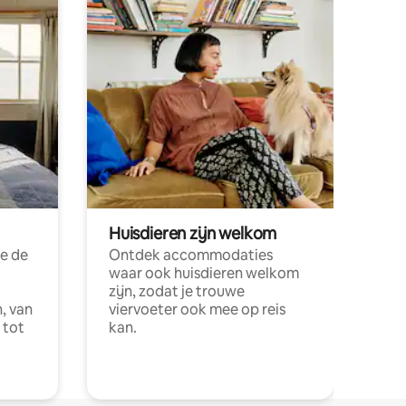
Huisdieren zijn welkom
e de
Ontdek accommodaties
waar ook huisdieren welkom
zijn, zodat je trouwe
, van
viervoeter ook mee op reis
 tot
kan.