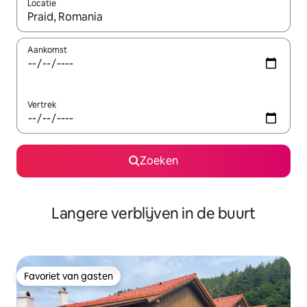
Locatie
Wanneer er resultaten beschikbaar zijn, maak je een keuze met 
Aankomst
Vertrek
Zoeken
Langere verblijven in de buurt
Favoriet van gasten
Favoriet van gasten