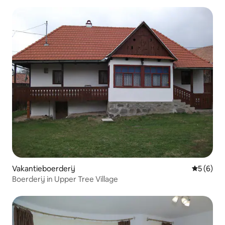
Vakantieboerderij
Gemiddeld
5 (6)
Boerderij in Upper Tree Village