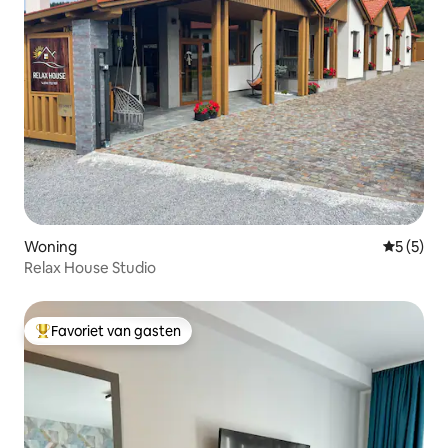
Woning
Gemiddeld
5 (5)
Relax House Studio
Favoriet van gasten
Topfavoriet van gasten