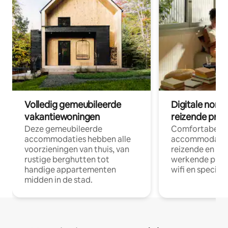
Volledig gemeubileerde
Digitale nom
vakantiewoningen
reizende prof
Deze gemeubileerde
Comfortabele
accommodaties hebben alle
accommodatie
voorzieningen van thuis, van
reizende en op
rustige berghutten tot
werkende profe
handige appartementen
wifi en special
midden in de stad.