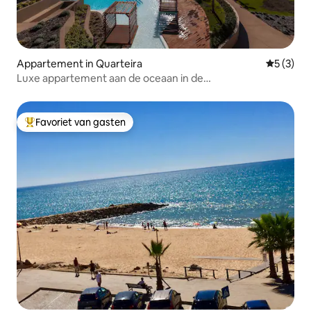
Appartement in Quarteira
Gemiddeld
5 (3)
Luxe appartement aan de oceaan in de
Algarve•Adembenemend uitzicht
Favoriet van gasten
Topfavoriet van gasten