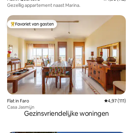
Gezellig appartement naast Marina.
Favoriet van gasten
Topfavoriet van gasten
Flat in Faro
Gemiddelde be
4,97 (111)
Casa Jasmijn
Gezinsvriendelijke woningen