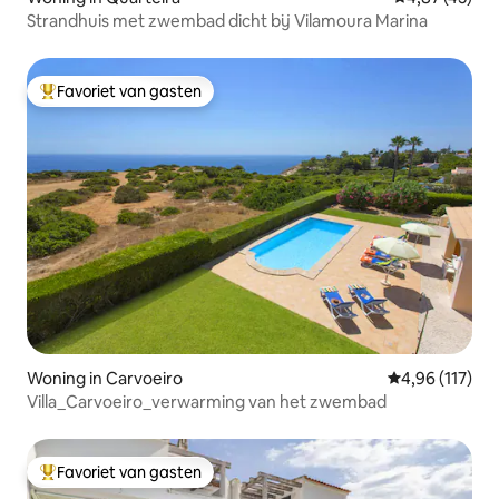
Strandhuis met zwembad dicht bij Vilamoura Marina
Favoriet van gasten
Topfavoriet van gasten
Woning in Carvoeiro
Gemiddelde beo
4,96 (117)
Villa_Carvoeiro_verwarming van het zwembad
Favoriet van gasten
Topfavoriet van gasten