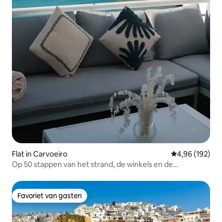
Flat in Carvoeiro
Gemiddelde beo
4,96 (192)
Op 50 stappen van het strand, de winkels en de
restaurants
Favoriet van gasten
Favoriet van gasten