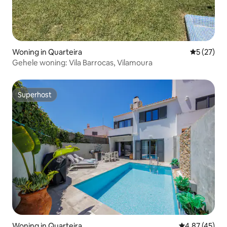
Woning in Quarteira
Gemiddelde
5 (27)
Gehele woning: Vila Barrocas, Vilamoura
Superhost
Superhost
Woning in Quarteira
Gemiddelde be
4,87 (45)