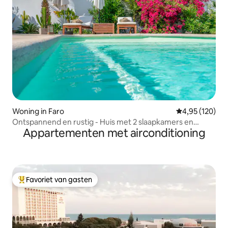
Woning in Faro
Gemiddelde beo
4,95 (120)
Ontspannend en rustig - Huis met 2 slaapkamers en
Appartementen met airconditioning
zwembad
Favoriet van gasten
Topfavoriet van gasten