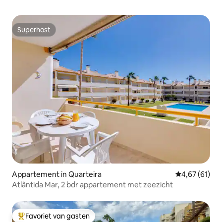
Superhost
Superhost
Appartement in Quarteira
Gemiddelde be
4,67 (61)
Atlântida Mar, 2 bdr appartement met zeezicht
Favoriet van gasten
Topfavoriet van gasten