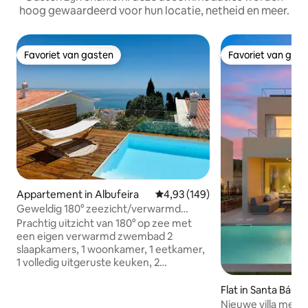
hoog gewaardeerd voor hun locatie, netheid en meer.
Favoriet van gasten
Favoriet van gas
Favoriet van gasten
Favoriet van gas
Appartement in Albufeira
Gemiddelde beoordeling van 4,9
4,93 (149)
Geweldig 180° zeezicht/verwarmd
privézwembad
Prachtig uitzicht van 180° op zee met
een eigen verwarmd zwembad 2
slaapkamers, 1 woonkamer, 1 eetkamer,
1 volledig uitgeruste keuken, 2
badkamers, 2 terrassen. Onlangs
gerenoveerd en volledig uitgerust.
Flat in Santa Bárb
Modern en stijlvol. Fantastisch uitzicht
e
Nieuwe villa met 