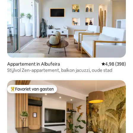
Appartement in Albufeira
Gemiddelde beo
4,98 (398)
Stijlvol Zen-appartement, balkon jacuzzi, oude stad
Favoriet van gasten
Topfavoriet van gasten