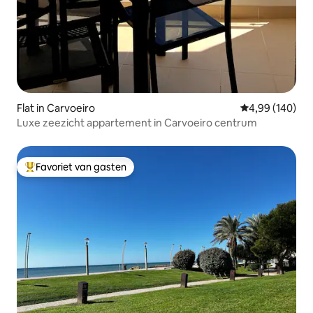
Flat in Carvoeiro
Gemiddelde beo
4,99 (140)
Luxe zeezicht appartement in Carvoeiro centrum
Favoriet van gasten
Topfavoriet van gasten