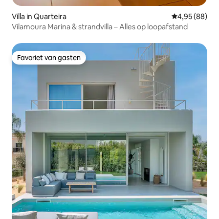
Villa in Quarteira
Gemiddelde be
4,95 (88)
Vilamoura Marina & strandvilla – Alles op loopafstand
Favoriet van gasten
Favoriet van gasten