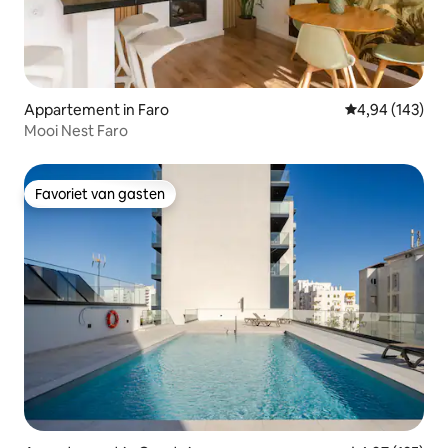
Appartement in Faro
Gemiddelde beo
4,94 (143)
Mooi Nest Faro
Favoriet van gasten
Favoriet van gasten