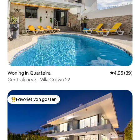
Woning in Quarteira
Gemiddelde be
4,95 (39)
Centralgarve - Villa Crown 22
Favoriet van gasten
Topfavoriet van gasten