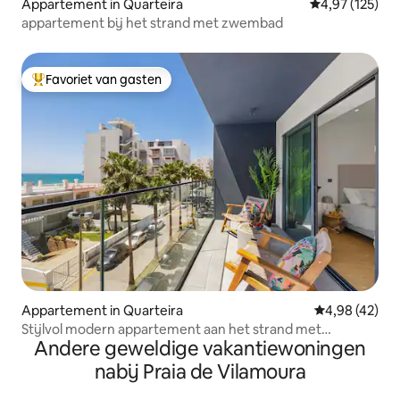
Appartement in Quarteira
Gemiddelde beo
4,97 (125)
appartement bij het strand met zwembad
Favoriet van gasten
Topfavoriet van gasten
Appartement in Quarteira
Gemiddelde be
4,98 (42)
Stijlvol modern appartement aan het strand met
Andere geweldige vakantiewoningen
zwembaden uitzicht op zee
nabij Praia de Vilamoura