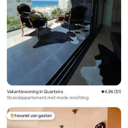
Vakantiewoning in Quarteira
Gemiddelde be
4,96 (51)
Strandappartement met mode-inrichting
Favoriet van gasten
Topfavoriet van gasten