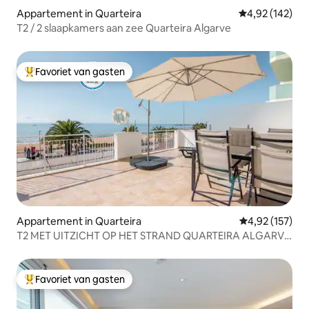
Appartement in Quarteira
Gemiddelde beo
4,92 (142)
T2 / 2 slaapkamers aan zee Quarteira Algarve
Favoriet van gasten
Topfavoriet van gasten
Appartement in Quarteira
Gemiddelde beo
4,92 (157)
T2 MET UITZICHT OP HET STRAND QUARTEIRA ALGARVE.
ENORM TERRAS
Favoriet van gasten
Topfavoriet van gasten