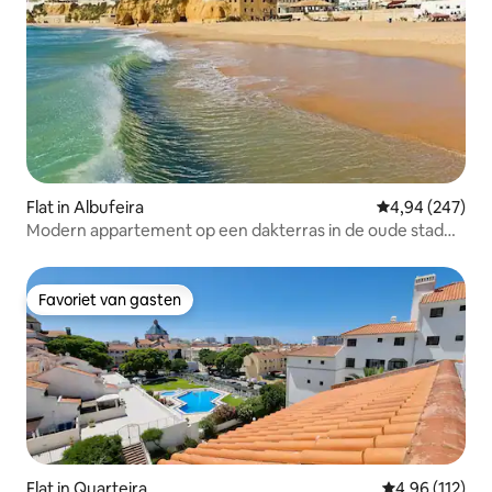
Flat in Albufeira
Gemiddelde beo
4,94 (247)
Modern appartement op een dakterras in de oude stad
van Albufeira
Favoriet van gasten
Favoriet van gasten
Flat in Quarteira
Gemiddelde beo
4,96 (112)