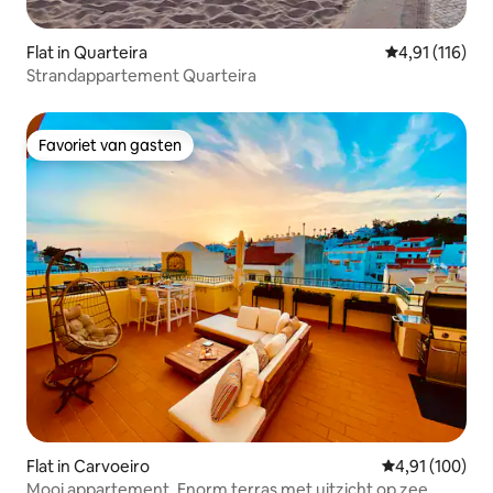
Flat in Quarteira
Gemiddelde be
4,91 (116)
Strandappartement Quarteira
Favoriet van gasten
Favoriet van gasten
Flat in Carvoeiro
Gemiddelde beo
4,91 (100)
Mooi appartement. Enorm terras met uitzicht op zee.