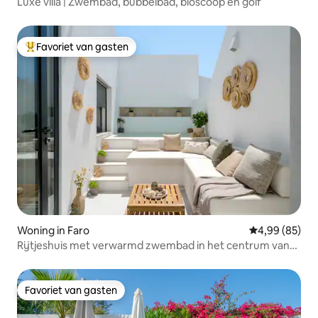
Luxe villa | Zwembad, bubbelbad, bioscoop en golf
Favoriet van gasten
Topfavoriet van gasten
Woning in Faro
Gemiddelde be
4,99 (85)
Rijtjeshuis met verwarmd zwembad in het centrum van
Faro
Favoriet van gasten
Favoriet van gasten