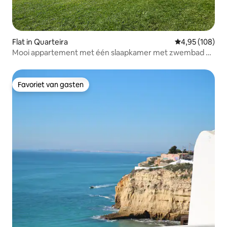
Flat in Quarteira
Gemiddelde beo
4,95 (108)
Mooi appartement met één slaapkamer met zwembad en
gratis parkeergelegenheid
Favoriet van gasten
Favoriet van gasten