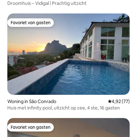
Droomhuis – Vidigal | Prachtig uitzicht
Favoriet van gasten
Favoriet van gasten
Woning in São Conrado
Gemiddelde be
4,92 (77)
Huis met infinity pool, uitzicht op zee, 4 ste, 16 gasten
Favoriet van gasten
Favoriet van gasten