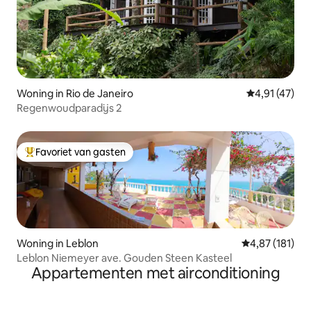
Woning in Rio de Janeiro
Gemiddelde b
4,91 (47)
Regenwoudparadijs 2
Favoriet van gasten
Topfavoriet van gasten
Woning in Leblon
Gemiddelde beo
4,87 (181)
Leblon Niemeyer ave. Gouden Steen Kasteel
Appartementen met airconditioning