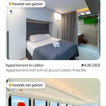
Favoriet van gasten
Topfavoriet van gasten
Appartement in Leblon
Gemiddelde beo
4,96 (263)
Appartement met tuin en jacuzzi Leblon Praia Rio
Favoriet van gasten
Topfavoriet van gasten