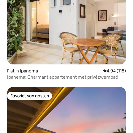
Flat in Ipanema
Gemiddelde beo
4,94 (118)
Ipanema: Charmant appartement met privézwembad
Favoriet van gasten
Favoriet van gasten