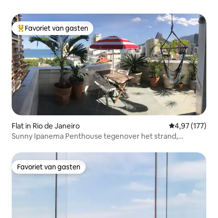
Favoriet van gasten
Topfavoriet van gasten
Flat in Rio de Janeiro
Gemiddelde beo
4,97 (177)
Sunny Ipanema Penthouse tegenover het strand,
5*recensies
Favoriet van gasten
Favoriet van gasten