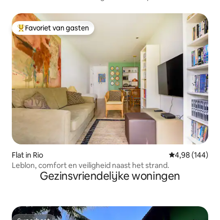
Favoriet van gasten
Topfavoriet van gasten
Flat in Rio
Gemiddelde beo
4,98 (144)
Leblon, comfort en veiligheid naast het strand.
Gezinsvriendelijke woningen