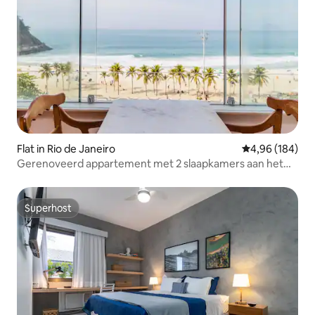
Flat in Rio de Janeiro
Gemiddelde beo
4,96 (184)
Gerenoveerd appartement met 2 slaapkamers aan het
strand
Superhost
Superhost