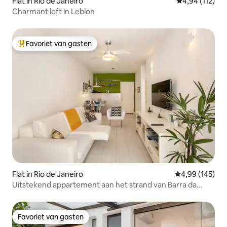
Flat in Rio de Janeiro
Gemiddelde beo
4,94 (112)
Charmant loft in Leblon
Favoriet van gasten
Topfavoriet van gasten
Flat in Rio de Janeiro
Gemiddelde beo
4,99 (145)
Uitstekend appartement aan het strand van Barra da
Tijuca.
Favoriet van gasten
Favoriet van gasten