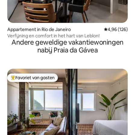
Appartement in Rio de Janeiro
Gemiddelde beo
4,96 (126)
Verfijning en comfort in het hart van Leblon!
Andere geweldige vakantiewoningen
nabij Praia da Gávea
Favoriet van gasten
Topfavoriet van gasten