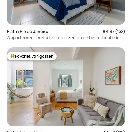
Flat in Rio de Janeiro
Gemiddelde beo
4,87 (133)
Appartement met uitzicht op zee op de beste locatie in
Barra
Favoriet van gasten
Topfavoriet van gasten