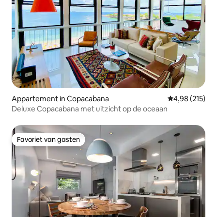
Appartement in Copacabana
Gemiddelde beo
4,98 (215)
Deluxe Copacabana met uitzicht op de oceaan
Favoriet van gasten
Favoriet van gasten