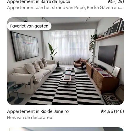
Appartement in Barra da Tijuca
Gemiddelde 
5 (129)
Appartement aan het strand van Pepê, Pedra Gávea en
bergen
Favoriet van gasten
Favoriet van gasten
Appartement in Rio de Janeiro
Gemiddelde beo
4,96 (146)
Huis van de decorateur