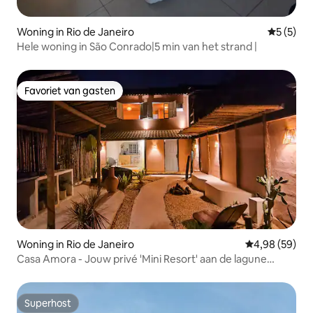
Woning in Rio de Janeiro
Gemiddeld
5 (5)
Hele woning in São Conrado|5 min van het strand |
Favoriet van gasten
Favoriet van gasten
Woning in Rio de Janeiro
Gemiddelde be
4,98 (59)
Casa Amora - Jouw privé 'Mini Resort' aan de lagune
lagune
Superhost
Superhost