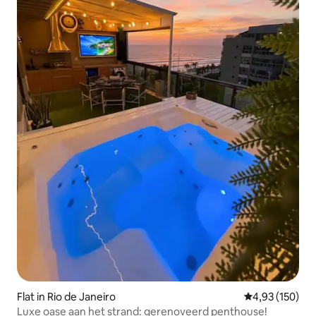
Flat in Rio de Janeiro
Gemiddelde beo
4,93 (150)
Luxe oase aan het strand: gerenoveerd penthouse!