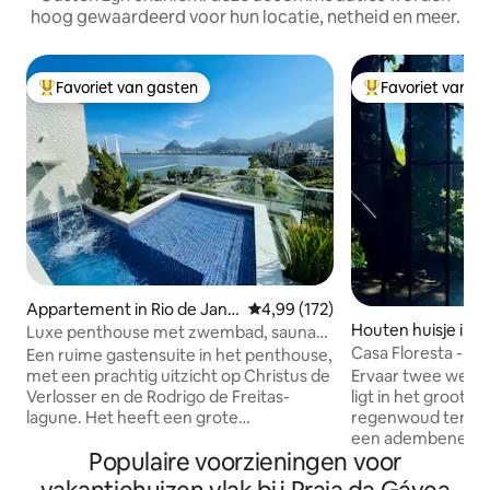
hoog gewaardeerd voor hun locatie, netheid en meer.
Favoriet van gasten
Favoriet van g
Topfavoriet van gasten
Topfavoriet van 
Appartement in Rio de Jane
Gemiddelde beoordeling van 4,9
4,99 (172)
iro
Houten huisje in R
Luxe penthouse met zwembad, sauna
eiro
en privacy.
Casa Floresta - Ste
Een ruime gastensuite in het penthouse,
Uitzicht op de oc
met een prachtig uitzicht op Christus de
Ervaar twee wereld
Verlosser en de Rodrigo de Freitas-
ligt in het grootst
lagune. Het heeft een grote
regenwoud ter wer
buitenruimte met een zwembad en een
een adembenemend
Populaire voorzieningen voor
waterval, een toilet met wastafel, een
van Leblon. Aan de
stoomsauna met douche, een keuken,
km van het asfalt