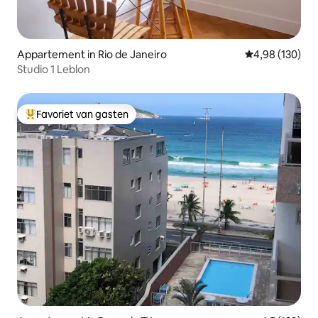
Appartement in Rio de Janeiro
Gemiddelde beo
4,98 (130)
Studio 1 Leblon
Favoriet van gasten
Topfavoriet van gasten