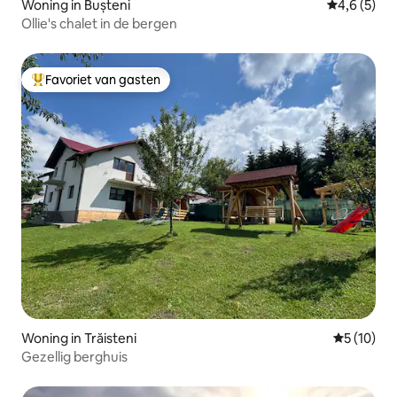
Woning in Bușteni
Gemiddelde 
4,6 (5)
Ollie's chalet in de bergen
Favoriet van gasten
Topfavoriet van gasten
Woning in Trăisteni
Gemiddelde
5 (10)
Gezellig berghuis