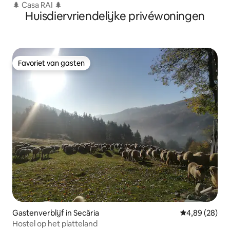
🌲 Casa RAI 🌲
Huisdiervriendelijke privéwoningen
Favoriet van gasten
Favoriet van gasten
Gastenverblijf in Secăria
Gemiddelde be
4,89 (28)
Hostel op het platteland