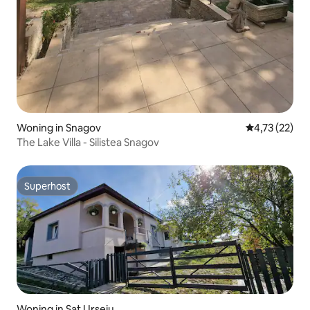
Woning in Snagov
Gemiddelde be
4,73 (22)
The Lake Villa - Silistea Snagov
Superhost
Superhost
Woning in Sat Urseiu