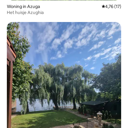
Woning in Azuga
Gemiddelde b
4,76 (17)
Het huisje Azughia