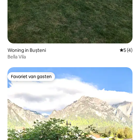
Woning in Bușteni
Gemiddeld
5 (4)
Bella Vila
Favoriet van gasten
Favoriet van gasten