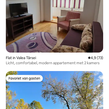
Flat in Valea Târsei
Gemiddelde b
4,9 (73)
Licht, comfortabel, modern appartement met 2 kamers
Favoriet van gasten
Favoriet van gasten