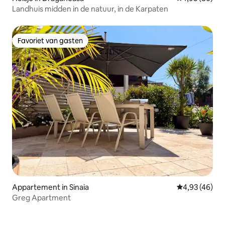
Landhuis midden in de natuur, in de Karpaten
Favoriet van gasten
Favoriet van gasten
Appartement in Sinaia
Gemiddelde be
4,93 (46)
Greg Apartment