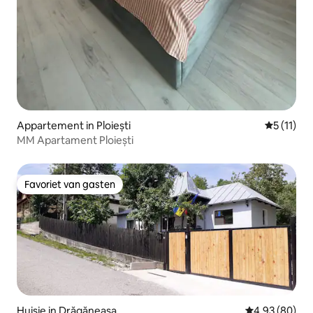
Appartement in Ploiești
Gemiddeld
5 (11)
MM Apartament Ploiești
Favoriet van gasten
Favoriet van gasten
Huisje in Drăgăneasa
Gemiddelde be
4,93 (80)