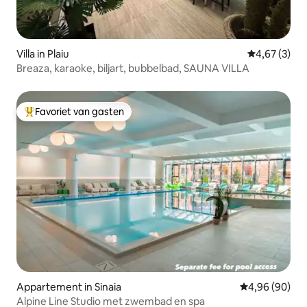
Villa in Plaiu
Gemiddelde b
4,67 (3)
Breaza, karaoke, biljart, bubbelbad, SAUNA VILLA
Favoriet van gasten
Topfavoriet van gasten
Appartement in Sinaia
Gemiddelde be
4,96 (90)
Alpine Line Studio met zwembad en spa