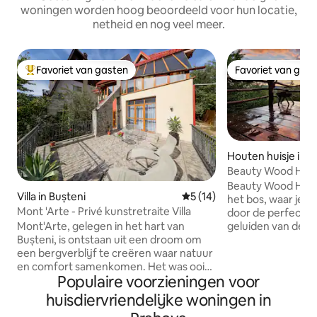
woningen worden hoog beoordeeld voor hun locatie,
netheid en nog veel meer.
Favoriet van gasten
Favoriet van gas
Topfavoriet van gasten
Favoriet van gas
Houten huisje in V
Beauty Wood Hous
Beauty Wood House
Villa in Bușteni
Gemiddelde beoordeling van
5 (14)
het bos, waar je j
Mont 'Arte - Privé kunstretraite Villa
door de perfectie 
geluiden van de vo
Mont'Arte, gelegen in het hart van
de bladeren, de fri
Bușteni, is ontstaan uit een droom om
sprookjesachtige 
een bergverblijf te creëren waar natuur
fantastische zons
en comfort samenkomen. Het was ooit
Populaire voorzieningen voor
tijd stopt. De architectonische stijl van
een gezinswoning en werd omgetoverd
het huisje viert de
tot een plek waar gasten aan het
huisdiervriendelijke woningen in
meubels, decorat
stadslawaai kunnen ontsnappen en de