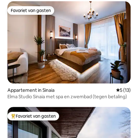
Favoriet van gasten
Favoriet van gasten
Appartement in Sinaia
Gemiddeld
5 (13)
Elma Studio Sinaia met spa en zwembad (tegen betaling)
Favoriet van gasten
Topfavoriet van gasten