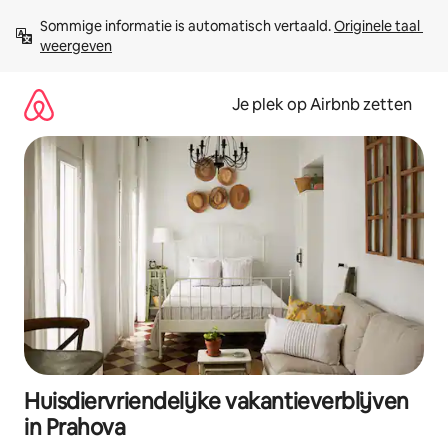
Ga
Sommige informatie is automatisch vertaald. 
Originele taal 
direct
weergeven
naar
inhoud
Je plek op Airbnb zetten
Huisdiervriendelijke vakantieverblijven
in Prahova