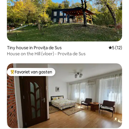
Tiny house in Provița de Sus
Gemiddeld
5 (12)
House on the Hill (vloer) - Provita de Sus
Favoriet van gasten
Topfavoriet van gasten