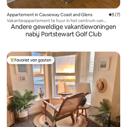
Appartement in Causeway Coast and Glens
Gemiddeld
5 (7)
Vakantieappartement te huur in het centrum van
Andere geweldige vakantiewoningen
Portrush
nabij Portstewart Golf Club
Favoriet van gasten
Topfavoriet van gasten