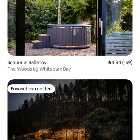
Schuur in Ballintoy
Gemiddelde beo
4,94 (159)
The Woods bij Whitepark Bay
Favoriet van gasten
Favoriet van gasten