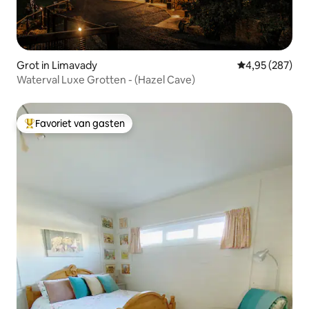
Grot in Limavady
Gemiddelde beo
4,95 (287)
Waterval Luxe Grotten - (Hazel Cave)
Favoriet van gasten
Topfavoriet van gasten