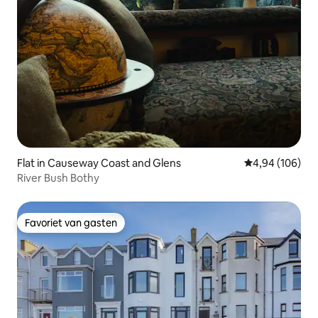
Flat in Causeway Coast and Glens
Gemiddelde beo
4,94 (106)
River Bush Bothy
Favoriet van gasten
Favoriet van gasten