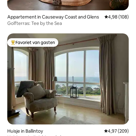
Appartement in Causeway Coast and Glens
Gemiddelde beo
4,98 (108)
Golfterras: Tee by the Sea
Favoriet van gasten
Topfavoriet van gasten
Huisje in Ballintoy
Gemiddelde beo
4,97 (209)