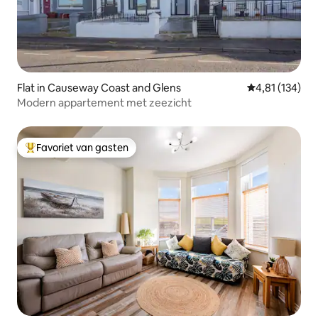
Flat in Causeway Coast and Glens
Gemiddelde beo
4,81 (134)
Modern appartement met zeezicht
Favoriet van gasten
Topfavoriet van gasten