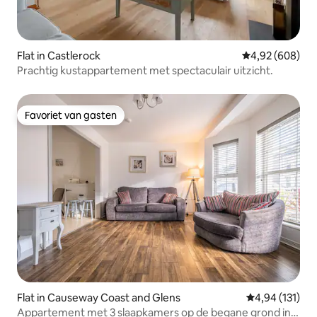
Flat in Castlerock
Gemiddelde beo
4,92 (608)
Prachtig kustappartement met spectaculair uitzicht.
Favoriet van gasten
Favoriet van gasten
Flat in Causeway Coast and Glens
Gemiddelde beo
4,94 (131)
Appartement met 3 slaapkamers op de begane grond in