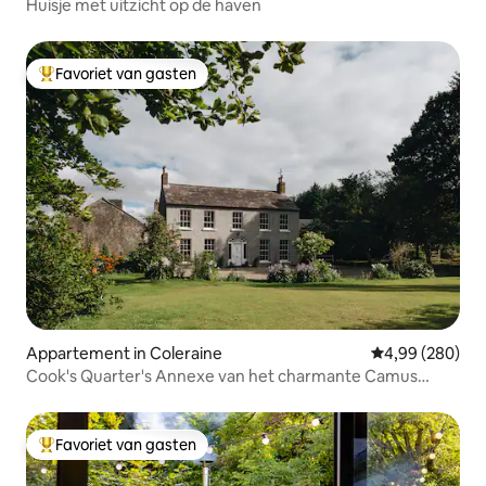
Huisje met uitzicht op de haven
Favoriet van gasten
Topfavoriet van gasten
Appartement in Coleraine
Gemiddelde beo
4,99 (280)
Cook's Quarter's Annexe van het charmante Camus
House
Favoriet van gasten
Topfavoriet van gasten