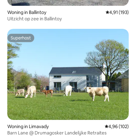
Woning in Ballintoy
Gemiddelde beo
4,91 (193)
Uitzicht op zee in Ballintoy
Superhost
Superhost
Woning in Limavady
Gemiddelde beo
4,96 (102)
Barn Lane @ Drumagosker Landelijke Retraites