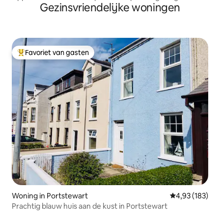
Gezinsvriendelijke woningen
Portstewart
Favoriet van gasten
Topfavoriet van gasten
Woning in Portstewart
Gemiddelde beo
4,93 (183)
Prachtig blauw huis aan de kust in Portstewart