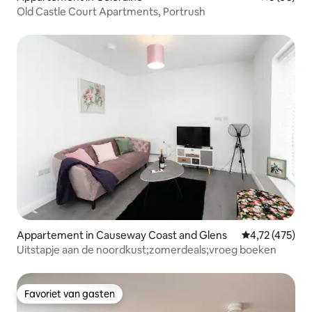
Old Castle Court Apartments, Portrush
Appartement in Causeway Coast and Glens
Gemiddelde beo
4,72 (475)
Uitstapje aan de noordkust;zomerdeals;vroeg boeken
Favoriet van gasten
Favoriet van gasten