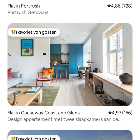
Flat in Portrush
Gemiddelde beo
4,86 (728)
Portrush Getaway!
Favoriet van gasten
Topfavoriet van gasten
Flat in Causeway Coast and Glens
Gemiddelde beo
4,97 (156)
Design appartement met twee slaapkamers aan de
noordkust
Favoriet van gasten