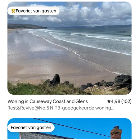
Favoriet van gasten
Topfavoriet van gasten
Woning in Causeway Coast and Glens
Gemiddelde beo
4,98 (102)
Rest&Revive@No.5 NITB-goedgekeurde woning
Portstewart.
Favoriet van gasten
Favoriet van gasten