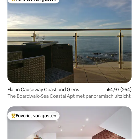
Topfavoriet van gasten
Flat in Causeway Coast and Glens
Gemiddelde beo
4,97 (264)
The Boardwalk-Sea Coastal Apt met panoramisch uitzicht
Favoriet van gasten
Topfavoriet van gasten