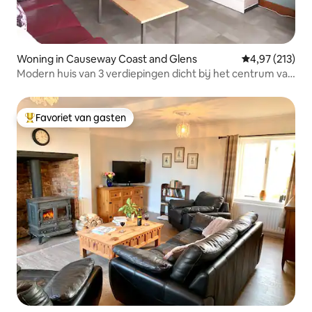
Woning in Causeway Coast and Glens
Gemiddelde beo
4,97 (213)
Modern huis van 3 verdiepingen dicht bij het centrum van
Portstewart
Favoriet van gasten
Topfavoriet van gasten