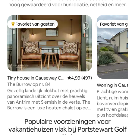
hoog gewaardeerd voor hun locatie, netheid en meer.
Favoriet van gasten
Favoriet van gas
Topfavoriet van gasten
Favoriet van gas
Tiny house in Causeway Co
Gemiddelde beoordeling van 4,9
4,99 (497)
ast and Glens
The Burrow op nr. 84
Woning in Causew
Gezellig landelijk blokhut met prachtig
and Glens
Prachtige woning i
panoramisch uitzicht over de heuvels
buurt van strand, 
Licht, ruim huis m
van Antrim met Slemish in de verte. The
bovenverdieping 
Burrow is een luxe houten chalet op de
met tv en gratis t
begane grond met exclusief gebruik van
plus hoofdslaapk
een privétuin, terras en hot tub. Het
Populaire voorzieningen voor
badkamer boven. 
appartement ligt op 30 minuten rijden
tweepersoonskam
vakantiehuizen vlak bij Portstewart Golf
van de prachtige bezienswaardigheden
keuken/eetkamer,