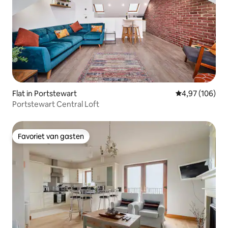
Flat in Portstewart
Gemiddelde beo
4,97 (106)
Portstewart Central Loft
Favoriet van gasten
Favoriet van gasten