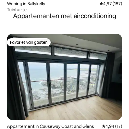
Woning in Ballykelly
Gemiddelde beo
4,97 (187)
Tuinhuisje
Appartementen met airconditioning
Favoriet van gasten
Favoriet van gasten
Appartement in Causeway Coast and Glens
Gemiddelde be
4,94 (17)