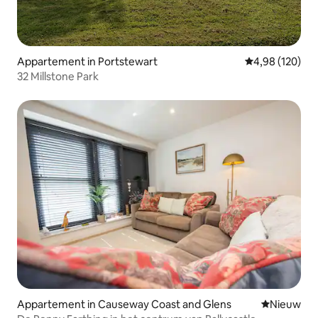
Appartement in Portstewart
Gemiddelde beo
4,98 (120)
32 Millstone Park
Appartement in Causeway Coast and Glens
Nieuwe ac
Nieuw