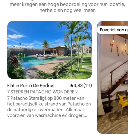
meer kregen een hoge beoordeling voor hun locatie,
netheid en nog veel meer.
Favoriet van gas
Favoriet van gas
Flat in Porto De Pedras
Gemiddelde beoordeling van 4,8
4,83 (111)
7 STERREN PATACHO WONDEREN
7 Patacho Stars ligt op 800 meter van
het paradijselijke strand van Patacho en
de natuurlijke zwembaden. Allemaal
voorzien van wasmachine en droger,
potten en pannen, airfryer, airfryer,
keukengerei, glazen, glazen, servies en
volledig beddengoed van bed-, tafel- en