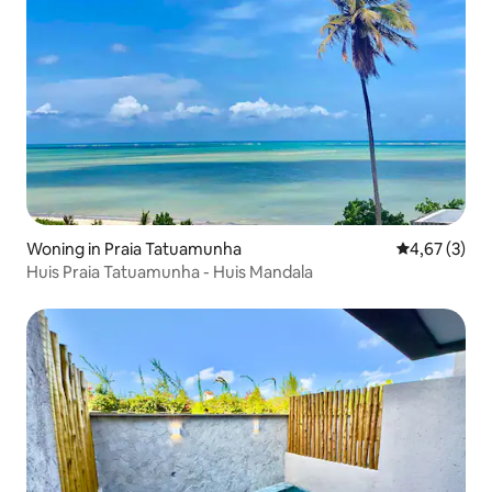
Woning in Praia Tatuamunha
Gemiddelde b
4,67 (3)
Huis Praia Tatuamunha - Huis Mandala