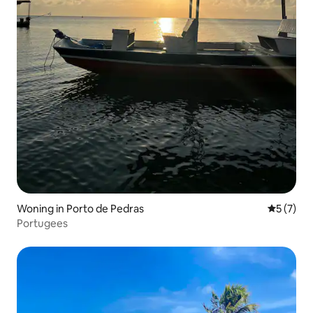
Woning in Porto de Pedras
Gemiddeld
5 (7)
Portugees