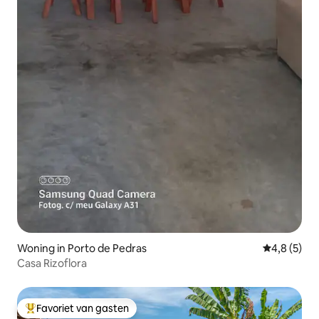
Woning in Porto de Pedras
Gemiddelde 
4,8 (5)
Casa Rizoflora
Favoriet van gasten
Topfavoriet van gasten