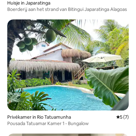
Huisje in Japaratinga
Boerderij aan het strand van Bitingui Japaratinga Alagoas
Privékamer in Rio Tatuamunha
Gemiddeld
5 (7)
Pousada Tatuamar Kamer 1 - Bungalow