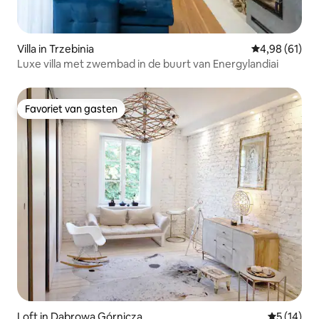
Villa in Trzebinia
Gemiddelde be
4,98 (61)
Luxe villa met zwembad in de buurt van Energylandiai
Favoriet van gasten
Favoriet van gasten
Loft in Dąbrowa Górnicza
Gemiddelde
5 (14)