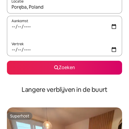
Locatie
Wanneer er resultaten beschikbaar zijn, maak je een keuze met 
Aankomst
Vertrek
Zoeken
Langere verblijven in de buurt
Superhost
Superhost