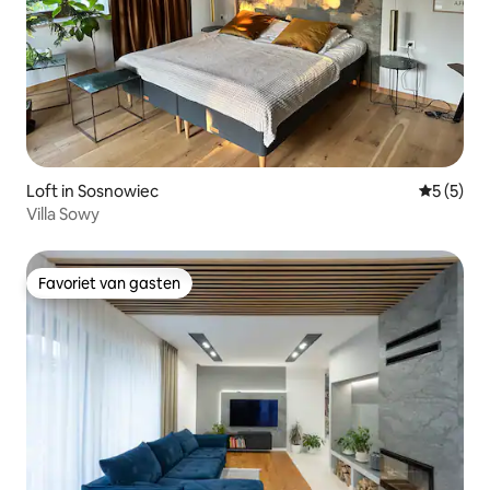
Loft in Sosnowiec
Gemiddeld
5 (5)
Villa Sowy
Favoriet van gasten
Favoriet van gasten