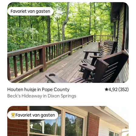
Favoriet van gasten
Favoriet van gasten
Houten huisje in Pope County
Gemiddelde beo
4,92 (352)
Beck's Hideaway in Dixon Springs
Favoriet van gasten
Topfavoriet van gasten