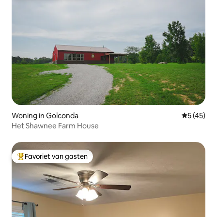
Woning in Golconda
Gemiddelde
5 (45)
Het Shawnee Farm House
Favoriet van gasten
Topfavoriet van gasten