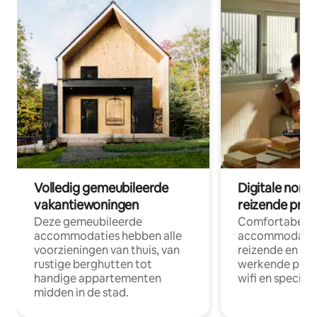
Volledig gemeubileerde
Digitale nom
vakantiewoningen
reizende prof
Deze gemeubileerde
Comfortabele
accommodaties hebben alle
accommodatie
voorzieningen van thuis, van
reizende en op
rustige berghutten tot
werkende profe
handige appartementen
wifi en special
midden in de stad.