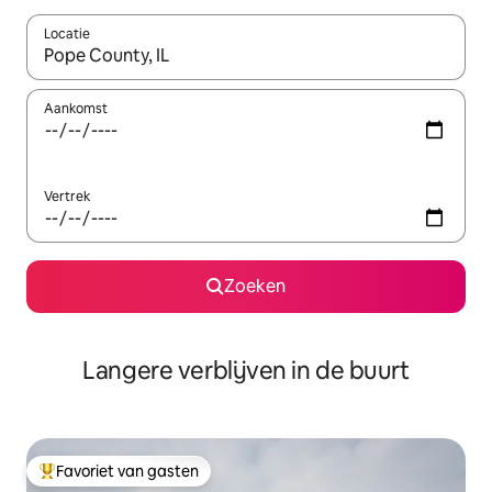
Locatie
Wanneer er resultaten beschikbaar zijn, maak je een keuze met 
Aankomst
Vertrek
Zoeken
Langere verblijven in de buurt
Favoriet van gasten
Topfavoriet van gasten