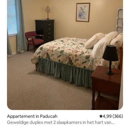
Appartement in Paducah
Gemiddelde beo
4,99 (366)
Geweldige duplex met 2 slaapkamers in het hart van
Paducah