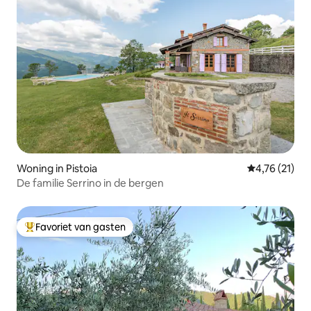
Woning in Pistoia
Gemiddelde b
4,76 (21)
De familie Serrino in de bergen
Favoriet van gasten
Topfavoriet van gasten