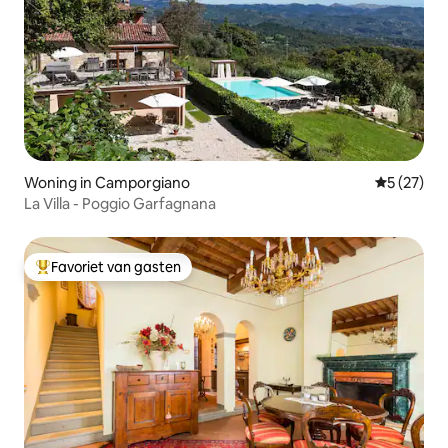
Woning in Camporgiano
Gemiddelde
5 (27)
La Villa - Poggio Garfagnana
Favoriet van gasten
Topfavoriet van gasten