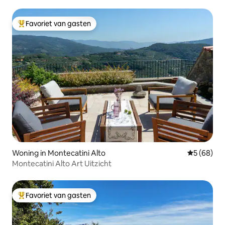
Favoriet van gasten
Topfavoriet van gasten
Woning in Montecatini Alto
Gemiddelde
5 (68)
Montecatini Alto Art Uitzicht
Favoriet van gasten
Topfavoriet van gasten