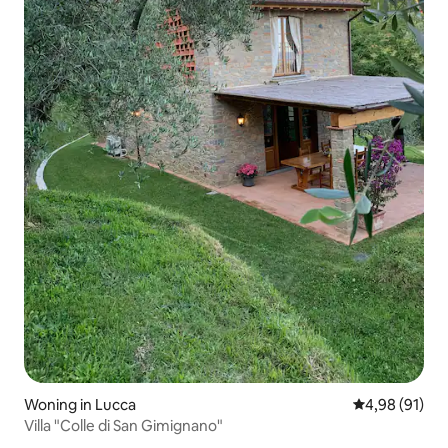
Woning in Lucca
Gemiddelde be
4,98 (91)
Villa "Colle di San Gimignano"