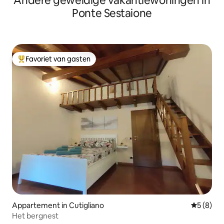
Andere geweldige vakantiewoningen in
Ponte Sestaione
Favoriet van gasten
Topfavoriet van gasten
Appartement in Cutigliano
Gemiddeld
5 (8)
Het bergnest