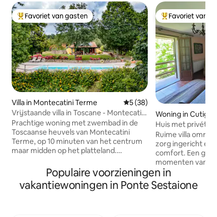
Favoriet van gasten
Favoriet van g
Topfavoriet van gasten
Topfavoriet van 
Villa in Montecatini Terme
Gemiddelde beoordeling van
5 (38)
Vrijstaande villa in Toscane - Montecatini
Woning in Cutigli
Terme
Prachtige woning met zwembad in de
Huis met privétuin
Toscaanse heuvels van Montecatini
bergen
Ruime villa omrin
Terme, op 10 minuten van het centrum
zorg ingericht en 
maar midden op het platteland.
comfort. Een grot
Omgeven door olijf- en kastanjebomen,
momenten van spe
op een terrein van 3.000 vierkante
Populaire voorzieningen in
dineren in de buit
meter dat helemaal voor jou is.
erachter en een un
vakantiewoningen in Ponte Sestaione
Panoramische ligging dicht bij de
dorp en de bergen.
mooiste kunst en middeleeuwse steden
het dorp dat te v
(Florence, Pisa, Lucca, Siena). Geweldige
en in de buurt van
accommodatie voor gezinnen met