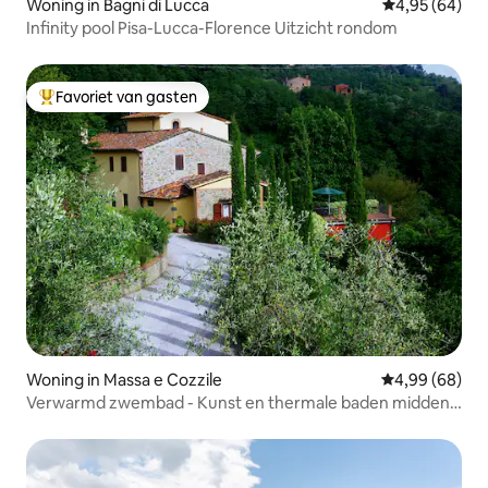
Woning in Bagni di Lucca
Gemiddelde be
4,95 (64)
Infinity pool Pisa-Lucca-Florence Uitzicht rondom
Favoriet van gasten
Topfavoriet van gasten
Woning in Massa e Cozzile
Gemiddelde be
4,99 (68)
Verwarmd zwembad - Kunst en thermale baden midden
in de natuur