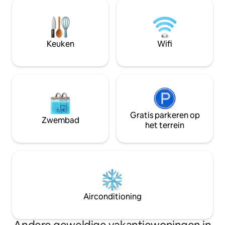
de skipistes van D
kinderen en om te ontspannen. Grote
oase van rust voor
tuin met kinderspelletjes. Het interieur
degenen die op af
van het huis is smaakvol ingericht,
de magie van de n
Toscaanse materialen, veel passie om
zonder in te boet
Keuken
Wifi
het netjes en up-to-date te houden
authenticiteit.
Gratis parkeren op
Zwembad
het terrein
Airconditioning