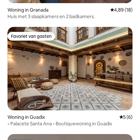
Woning in Granada
Gemiddelde be
4,89 (18)
Huis met 3 slaapkamers en 2 badkamers.
Favoriet van gasten
Favoriet van gasten
Woning in Guadix
Gemiddeld
5 (6)
• Palacete Santa Ana • Boutiquewoning in Guadix