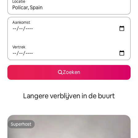
Locatie
Wanneer er resultaten beschikbaar zijn, maak je een keuze met 
Aankomst
Vertrek
Zoeken
Langere verblijven in de buurt
Superhost
Superhost