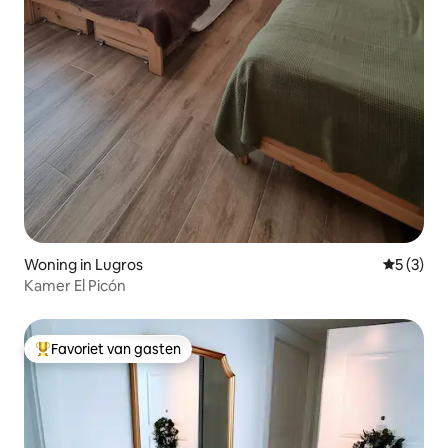
Woning in Lugros
Gemiddeld
5 (3)
Kamer El Picón
Favoriet van gasten
Topfavoriet van gasten