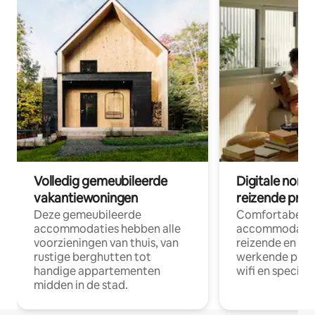
Volledig gemeubileerde
Digitale nom
vakantiewoningen
reizende prof
Deze gemeubileerde
Comfortabele
accommodaties hebben alle
accommodatie
voorzieningen van thuis, van
reizende en op
rustige berghutten tot
werkende profe
handige appartementen
wifi en special
midden in de stad.